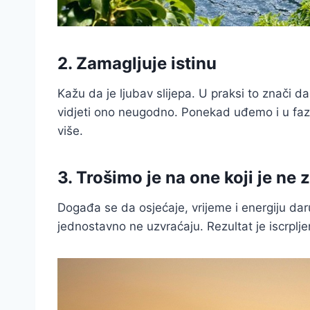
2. Zamagljuje istinu
Kažu da je ljubav slijepa. U praksi to znači 
vidjeti ono neugodno. Ponekad uđemo i u fazu p
više.
3. Trošimo je na one koji je ne 
Događa se da osjećaje, vrijeme i energiju daru
jednostavno ne uzvraćaju. Rezultat je iscrplje