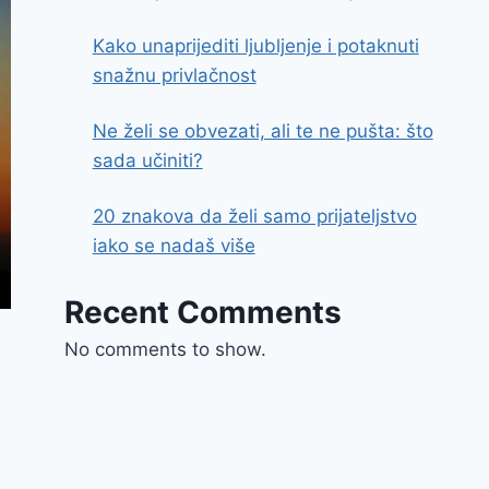
Kako unaprijediti ljubljenje i potaknuti
snažnu privlačnost
Ne želi se obvezati, ali te ne pušta: što
sada učiniti?
20 znakova da želi samo prijateljstvo
iako se nadaš više
Recent Comments
No comments to show.