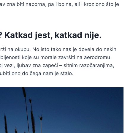
v zna biti naporna, pa i bolna, ali i kroz ono što je
? Katkad jest, katkad nije.
drži na okupu. No isto tako nas je dovela do nekih
jubljenosti koje su morale završiti na aerodromu
 vezi, ljubav zna zapeći – sitnim razočaranjima,
biti ono do čega nam je stalo.