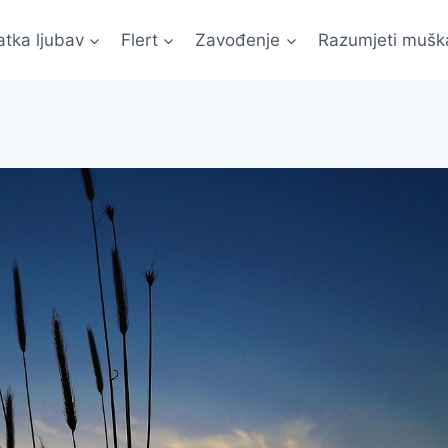
atka ljubav
Flert
Zavođenje
Razumjeti mušk