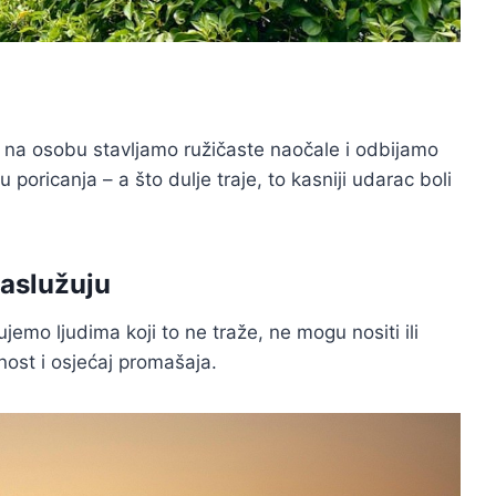
da na osobu stavljamo ružičaste naočale i odbijamo
oricanja – a što dulje traje, to kasniji udarac boli
zaslužuju
jemo ljudima koji to ne traže, ne mogu nositi ili
nost i osjećaj promašaja.