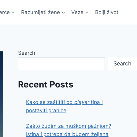
arce
Razumijeti žene
Veze
Bolji život
Search
Search
Recent Posts
Kako se zaštititi od
player
tipa i
postaviti granice
Zašto žudim za muškom pažnjom?
Istina i potreba da budem željena