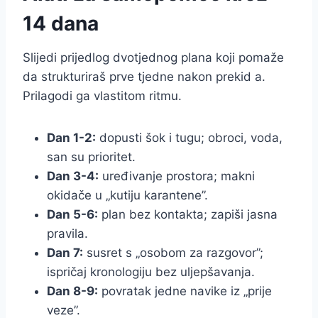
14 dana
Slijedi prijedlog dvotjednog plana koji pomaže
da strukturiraš prve tjedne nakon prekid a.
Prilagodi ga vlastitom ritmu.
Dan 1-2:
dopusti šok i tugu; obroci, voda,
san su prioritet.
Dan 3-4:
uređivanje prostora; makni
okidače u „kutiju karantene”.
Dan 5-6:
plan bez kontakta; zapiši jasna
pravila.
Dan 7:
susret s „osobom za razgovor”;
ispričaj kronologiju bez uljepšavanja.
Dan 8-9:
povratak jedne navike iz „prije
veze”.