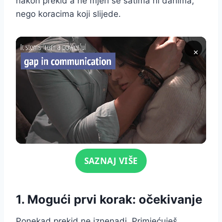
nakon prekid a ne mjeri se satima ni danima,
nego koracima koji slijede.
×
Click for sound
SAZNAJ VIŠE
1. Mogući prvi korak: očekivanje
Ponekad prekid ne iznenadi. Primjećuješ