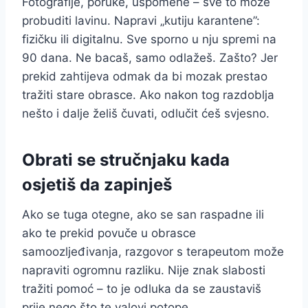
Fotografije, poruke, uspomene – sve to može
probuditi lavinu. Napravi „kutiju karantene”:
fizičku ili digitalnu. Sve sporno u nju spremi na
90 dana. Ne bacaš, samo odlažeš. Zašto? Jer
prekid zahtijeva odmak da bi mozak prestao
tražiti stare obrasce. Ako nakon tog razdoblja
nešto i dalje želiš čuvati, odlučit ćeš svjesno.
Obrati se stručnjaku kada
osjetiš da zapinješ
Ako se tuga otegne, ako se san raspadne ili
ako te prekid povuče u obrasce
samoozljeđivanja, razgovor s terapeutom može
napraviti ogromnu razliku. Nije znak slabosti
tražiti pomoć – to je odluka da se zaustaviš
prije nego što te valovi potope.