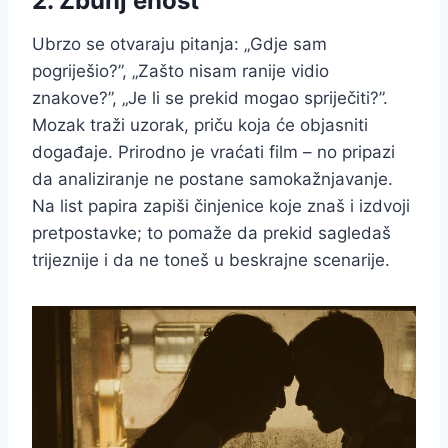
2. Zbunj enost
Ubrzo se otvaraju pitanja: „Gdje sam
pogriješio?”, „Zašto nisam ranije vidio
znakove?”, „Je li se prekid mogao spriječiti?”.
Mozak traži uzorak, priču koja će objasniti
događaje. Prirodno je vraćati film – no pripazi
da analiziranje ne postane samokažnjavanje.
Na list papira zapiši činjenice koje znaš i izdvoji
pretpostavke; to pomaže da prekid sagledaš
trijeznije i da ne toneš u beskrajne scenarije.