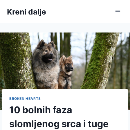
Skip
Kreni dalje
to
content
BROKEN HEARTS
10 bolnih faza
slomljenog srca i tuge