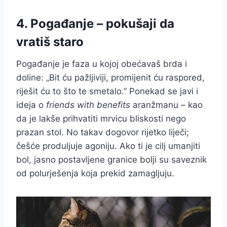
4. Pogađanje – pokušaji da
vratiš staro
Pogađanje je faza u kojoj obećavaš brda i
doline: „Bit ću pažljiviji, promijenit ću raspored,
riješit ću to što te smetalo.” Ponekad se javi i
ideja o
friends with benefits
aranžmanu – kao
da je lakše prihvatiti mrvicu bliskosti nego
prazan stol. No takav dogovor rijetko liječi;
češće produljuje agoniju. Ako ti je cilj umanjiti
bol, jasno postavljene granice bolji su saveznik
od polurješenja koja prekid zamagljuju.