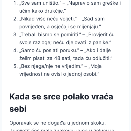
„Sve sam uništio.” – „Napravio sam greške i
učim kako drukčije.”
„Nikad više neću voljeti.” – „Sad sam
povrijeđen, a osjećaji se mijenjaju.”
„Trebali bismo se pomiriti.” – „Provjerit ću
svoje razloge; neću djelovati iz panike.”
„Samo ću poslati poruku.” – „Ako i dalje
želim pisati za 48 sati, tada ću odlučiti.”
„Bez njega/nje ne vrijedim.” – „Moja
vrijednost ne ovisi o jednoj osobi.”
Kada se srce polako vraća
sebi
Oporavak se ne događa u jednom skoku.
Primijetit ćeš male znakove: jama u želucu je