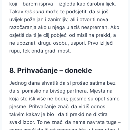
koji – barem isprva – izgleda kao čarobni lijek.
Takav
rebound
može te podsjetiti da si još
uvijek poželjan i zanimljiv, ali i otvoriti nova
razočaranja ako u njega ulaziš nespreman. Ako
osjetiš da ti je cilj pobjeći od misli na prekid, a
ne upoznati drugu osobu, uspori. Prvo izliječi
rupu, tek onda gradi most.
8. Prihvaćanje – donekle
Jednog dana shvatiš da si prošao satima bez
da si pomislio na bivšeg partnera. Mjesta na
koja ste išli više ne bodu; pjesme su opet samo
pjesme. Prihvaćanje znači da vidiš odnos
takvim kakav je bio i da ti prekid ne diktira
svaki izbor. To ne znači da nema navrata tuge –
samo znači da život ponovno ide u tvom ritmu i