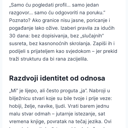
„Samo ću pogledati profil… samo jedan
razgovor… samo ću odgovoriti na poruku.”
Poznato? Ako granice nisu jasne, poricanje i
pogađanje lako ožive. Izaberi pravila za idućih
30 dana: bez dopisivanja, bez „slučajnih”
susreta, bez kasnonoćnih skrolanja. Zapiši ih i
podijeli s prijateljem kao svjedokom – jer prekid
traži strukturu da bi rana zacijelila.
Razdvoji identitet od odnosa
„Mi” je lijepo, ali često proguta „ja”. Nabroji u
bilježnicu stvari koje su bile tvoje i prije veze:
hobiji, želje, navike, ljudi. Vrati barem jednu
malu stvar odmah – jutarnje istezanje, sat
vremena knjige, povratak na tečaj jezika. Ovi