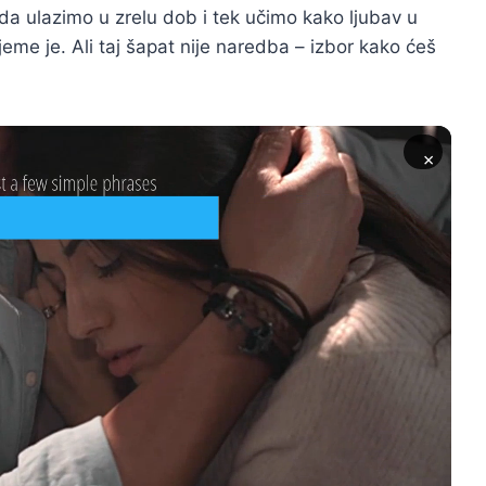
da ulazimo u zrelu dob i tek učimo kako ljubav u
ijeme je. Ali taj šapat nije naredba – izbor kako ćeš
×