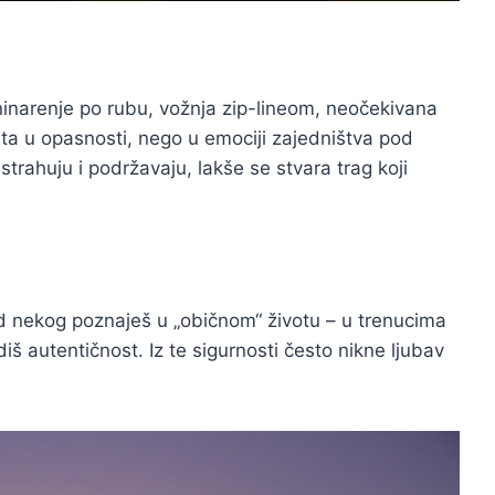
ninarenje po rubu, vožnja zip-lineom, neočekivana
nta u opasnosti, nego u emociji zajedništva pod
strahuju i podržavaju, lakše se stvara trag koji
Kad nekog poznaješ u „običnom“ životu – u trenucima
iš autentičnost. Iz te sigurnosti često nikne ljubav