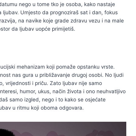
 u datumu nego u tome tko je osoba, kako nastaje
 ljubav. Umjesto da prognoziraš sat i dan, fokus
 razvija, na navike koje grade zdravu vezu i na male
ostor da ljubav uopće primijetiš.
olucijski mehanizam koji pomaže opstanku vrste.
nost nas gura u približavanje drugoj osobi. No ljudi
vrijednosti i priču. Zato ljubav nije samo
interesi, humor, ukus, način života i ono neuhvatljivo
ledaš samo izgled, nego i to kako se osjećate
ljubav u ritmu koji oboma odgovara.