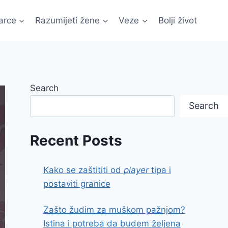
arce
Razumijeti žene
Veze
Bolji život
Search
Search
Recent Posts
Kako se zaštititi od
player
tipa i
postaviti granice
Zašto žudim za muškom pažnjom?
Istina i potreba da budem željena