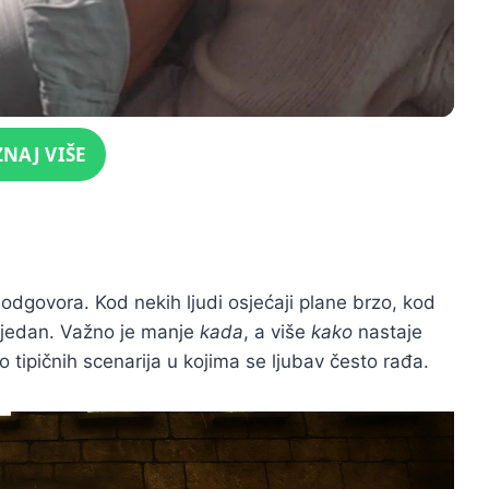
ZNAJ VIŠE
odgovora. Kod nekih ljudi osjećaji plane brzo, kod
 tjedan. Važno je manje
kada
, a više
kako
nastaje
iko tipičnih scenarija u kojima se ljubav često rađa.