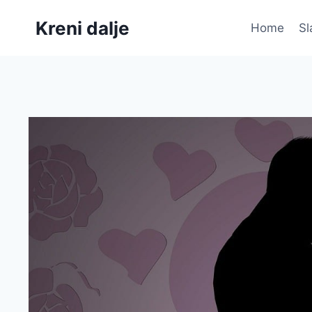
Skip
Kreni dalje
to
Home
Sl
content