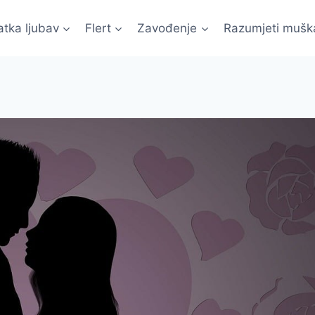
atka ljubav
Flert
Zavođenje
Razumjeti mušk