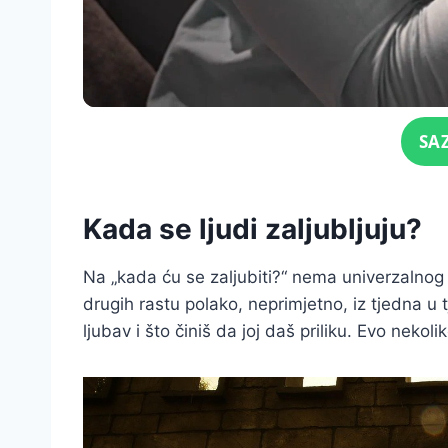
Click for sound
SA
Kada se ljudi zaljubljuju?
Na „kada ću se zaljubiti?“ nema univerzalnog 
drugih rastu polako, neprimjetno, iz tjedna u
ljubav i što činiš da joj daš priliku. Evo nekol