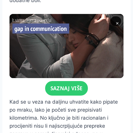
dodatne boli.
×
Click for sound
SAZNAJ VIŠE
Kad se u veza na daljinu uhvatite kako pipate
po mraku, lako je početi sve prepisivati
kilometrima. No ključno je biti racionalan i
procijeniti nisu li najiscrpljujuće prepreke