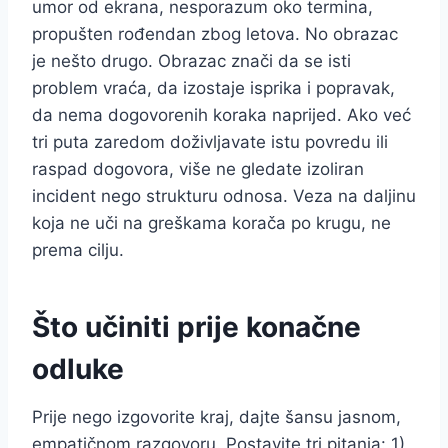
umor od ekrana, nesporazum oko termina,
propušten rođendan zbog letova. No obrazac
je nešto drugo. Obrazac znači da se isti
problem vraća, da izostaje isprika i popravak,
da nema dogovorenih koraka naprijed. Ako već
tri puta zaredom doživljavate istu povredu ili
raspad dogovora, više ne gledate izoliran
incident nego strukturu odnosa. Veza na daljinu
koja ne uči na greškama korača po krugu, ne
prema cilju.
Što učiniti prije konačne
odluke
Prije nego izgovorite kraj, dajte šansu jasnom,
empatičnom razgovoru. Postavite tri pitanja: 1)