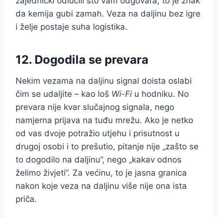
zajednički odlučili što vam odgovara, to je znak
da kemija gubi zamah. Veza na daljinu bez igre
i želje postaje suha logistika.
12. Dogodila se prevara
Nekim vezama na daljinu signal doista oslabi
čim se udaljite – kao loš
Wi-Fi
u hodniku. No
prevara nije kvar slučajnog signala, nego
namjerna prijava na tuđu mrežu. Ako je netko
od vas dvoje potražio utjehu i prisutnost u
drugoj osobi i to prešutio, pitanje nije „zašto se
to dogodilo na daljinu”, nego „kakav odnos
želimo živjeti”. Za većinu, to je jasna granica
nakon koje veza na daljinu više nije ona ista
priča.