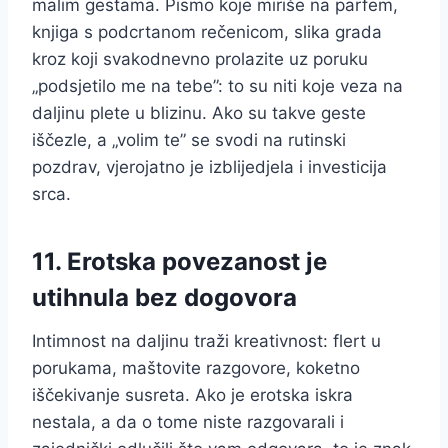
malim gestama. Pismo koje miriše na parfem,
knjiga s podcrtanom rečenicom, slika grada
kroz koji svakodnevno prolazite uz poruku
„podsjetilo me na tebe”: to su niti koje veza na
daljinu plete u blizinu. Ako su takve geste
iščezle, a „volim te” se svodi na rutinski
pozdrav, vjerojatno je izblijedjela i investicija
srca.
11. Erotska povezanost je
utihnula bez dogovora
Intimnost na daljinu traži kreativnost: flert u
porukama, maštovite razgovore, koketno
iščekivanje susreta. Ako je erotska iskra
nestala, a da o tome niste razgovarali i