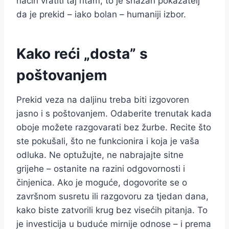
način vratiti taj ritam, to je snažan pokazatelj
da je prekid – iako bolan – humaniji izbor.
Kako reći „dosta” s
poštovanjem
Prekid veza na daljinu treba biti izgovoren
jasno i s poštovanjem. Odaberite trenutak kada
oboje možete razgovarati bez žurbe. Recite što
ste pokušali, što ne funkcionira i koja je vaša
odluka. Ne optužujte, ne nabrajajte sitne
grijehe – ostanite na razini odgovornosti i
činjenica. Ako je moguće, dogovorite se o
završnom susretu ili razgovoru za tjedan dana,
kako biste zatvorili krug bez visećih pitanja. To
je investicija u buduće mirnije odnose – i prema