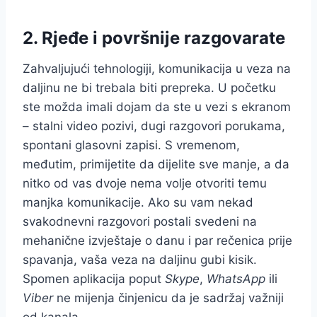
2. Rjeđe i površnije razgovarate
Zahvaljujući tehnologiji, komunikacija u veza na
daljinu ne bi trebala biti prepreka. U početku
ste možda imali dojam da ste u vezi s ekranom
– stalni video pozivi, dugi razgovori porukama,
spontani glasovni zapisi. S vremenom,
međutim, primijetite da dijelite sve manje, a da
nitko od vas dvoje nema volje otvoriti temu
manjka komunikacije. Ako su vam nekad
svakodnevni razgovori postali svedeni na
mehanične izvještaje o danu i par rečenica prije
spavanja, vaša veza na daljinu gubi kisik.
Spomen aplikacija poput
Skype
,
WhatsApp
ili
Viber
ne mijenja činjenicu da je sadržaj važniji
od kanala.