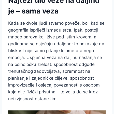
Najteži dio veze na daljinu
je – sama veza
Kada se dvoje ljudi stvarno poveže, boli kad se
geografija ispriječi između srca. Ipak, postoji
mnogo parova koji žive pod istim krovom, a
godinama se osjećaju udaljeno; to pokazuje da
bliskost nije samo pitanje kilometara nego
emocija. Uspješna veza na daljinu naslanja se
na psihološku zrelost: sposobnost odgode
trenutačnog zadovoljstva, spremnost na
planiranje i zajedničke ciljeve, sposobnost
improvizacije i osjećaj povezanosti s osobom
koja nije fizički prisutna – te volja da se kroz
neizvjesnost ostane tim.