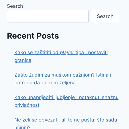
Search
Search
Recent Posts
Kako se zaštititi od
player
tipa i postaviti
granice
Zašto žudim za muškom pažnjom? Istina i
potreba da budem željena
Kako unaprijediti ljubljenje i potaknuti snažnu
privlačnost
Ne želi se obvezati, ali te ne pušta: što sada
učiniti?