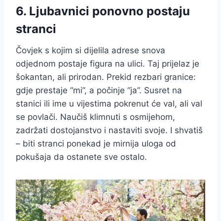
6. Ljubavnici ponovno postaju
stranci
Čovjek s kojim si dijelila adrese snova
odjednom postaje figura na ulici. Taj prijelaz je
šokantan, ali prirodan. Prekid rezbari granice:
gdje prestaje “mi”, a počinje “ja”. Susret na
stanici ili ime u vijestima pokrenut će val, ali val
se povlači. Naučiš klimnuti s osmijehom,
zadržati dostojanstvo i nastaviti svoje. I shvatiš
– biti stranci ponekad je mirnija uloga od
pokušaja da ostanete sve ostalo.