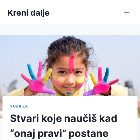
Skip
Kreni dalje
to
content
YOUR EX
Stvari koje naučiš kad
“onaj pravi” postane