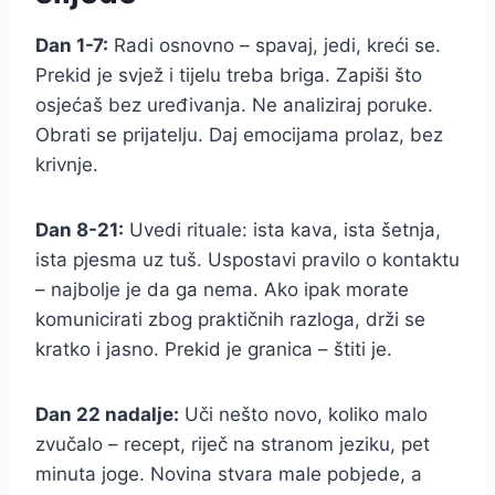
Dan 1-7:
Radi osnovno – spavaj, jedi, kreći se.
Prekid je svjež i tijelu treba briga. Zapiši što
osjećaš bez uređivanja. Ne analiziraj poruke.
Obrati se prijatelju. Daj emocijama prolaz, bez
krivnje.
Dan 8-21:
Uvedi rituale: ista kava, ista šetnja,
ista pjesma uz tuš. Uspostavi pravilo o kontaktu
– najbolje je da ga nema. Ako ipak morate
komunicirati zbog praktičnih razloga, drži se
kratko i jasno. Prekid je granica – štiti je.
Dan 22 nadalje:
Uči nešto novo, koliko malo
zvučalo – recept, riječ na stranom jeziku, pet
minuta joge. Novina stvara male pobjede, a