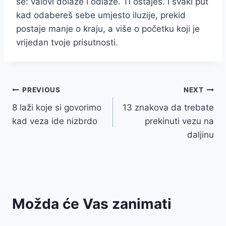
se: valovi dolaze i odlaze. Ti ostaješ. I svaki put
kad odabereš sebe umjesto iluzije, prekid
postaje manje o kraju, a više o početku koji je
vrijedan tvoje prisutnosti.
Post
PREVIOUS
NEXT
8 laži koje si govorimo
13 znakova da trebate
navigation
kad veza ide nizbrdo
prekinuti vezu na
daljinu
Možda će Vas zanimati