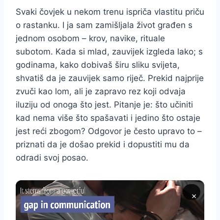
Svaki čovjek u nekom trenu ispriča vlastitu priču
o rastanku. I ja sam zamišljala život građen s
jednom osobom – krov, navike, rituale
subotom. Kada si mlad, zauvijek izgleda lako; s
godinama, kako dobivaš širu sliku svijeta,
shvatiš da je zauvijek samo riječ. Prekid najprije
zvuči kao lom, ali je zapravo rez koji odvaja
iluziju od onoga što jest. Pitanje je: što učiniti
kad nema više što spašavati i jedino što ostaje
jest reći zbogom? Odgovor je često upravo to –
priznati da je došao prekid i dopustiti mu da
odradi svoj posao.
×