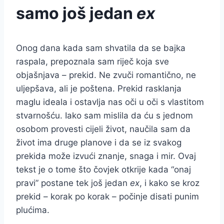
samo još jedan
ex
Onog dana kada sam shvatila da se bajka
raspala, prepoznala sam riječ koja sve
objašnjava – prekid. Ne zvuči romantično, ne
uljepšava, ali je poštena. Prekid rasklanja
maglu ideala i ostavlja nas oči u oči s vlastitom
stvarnošću. Iako sam mislila da ću s jednom
osobom provesti cijeli život, naučila sam da
život ima druge planove i da se iz svakog
prekida može izvući znanje, snaga i mir. Ovaj
tekst je o tome što čovjek otkrije kada “onaj
pravi” postane tek još jedan
ex
, i kako se kroz
prekid – korak po korak – počinje disati punim
plućima.