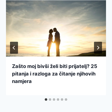
Zašto moj bivši želi biti prijatelj? 25
pitanja i razloga za čitanje njihovih
namjera