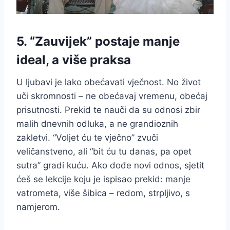
5. “Zauvijek” postaje manje
ideal, a više praksa
U ljubavi je lako obećavati vječnost. No život
uči skromnosti – ne obećavaj vremenu, obećaj
prisutnosti. Prekid te nauči da su odnosi zbir
malih dnevnih odluka, a ne grandioznih
zakletvi. “Voljet ću te vječno” zvuči
veličanstveno, ali “bit ću tu danas, pa opet
sutra” gradi kuću. Ako dođe novi odnos, sjetit
ćeš se lekcije koju je ispisao prekid: manje
vatrometa, više šibica – redom, strpljivo, s
namjerom.