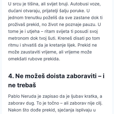
U srcu je tišina, ali svijet bruji. Autobusi voze,
dućani otvaraju, prijatelji šalju poruke. U
jednom trenutku poželiš da sve zastane dok ti
proživaš prekid, no život ne poznaje pauzu. U
tome je i utjeha – ritam svijeta ti posudi svoj
metronom dok tvoj šuti. Kreneš disati po tom
ritmu i shvatiš da je kretanje lijek. Prekid ne
može zaustaviti vrijeme, ali vrijeme može
omekšati rubove prekida.
4. Ne možeš doista zaboraviti – i
ne trebaš
Pablo Neruda je zapisao da je ljubav kratka, a
zaborav dug. To je točno – ali zaborav nije cilj.
Nakon što dođe prekid, sjećanja isplivaju u