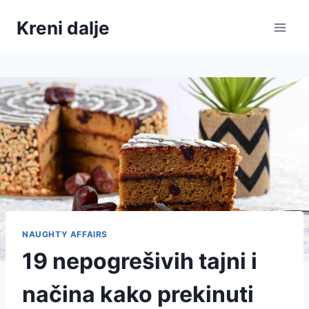
Skip
Kreni dalje
to
content
NAUGHTY AFFAIRS
19 nepogrešivih tajni i
načina kako prekinuti