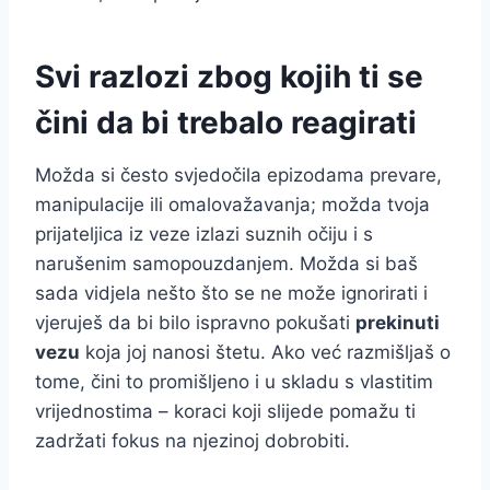
Svi razlozi zbog kojih ti se
čini da bi trebalo reagirati
Možda si često svjedočila epizodama prevare,
manipulacije ili omalovažavanja; možda tvoja
prijateljica iz veze izlazi suznih očiju i s
narušenim samopouzdanjem. Možda si baš
sada vidjela nešto što se ne može ignorirati i
vjeruješ da bi bilo ispravno pokušati
prekinuti
vezu
koja joj nanosi štetu. Ako već razmišljaš o
tome, čini to promišljeno i u skladu s vlastitim
vrijednostima – koraci koji slijede pomažu ti
zadržati fokus na njezinoj dobrobiti.