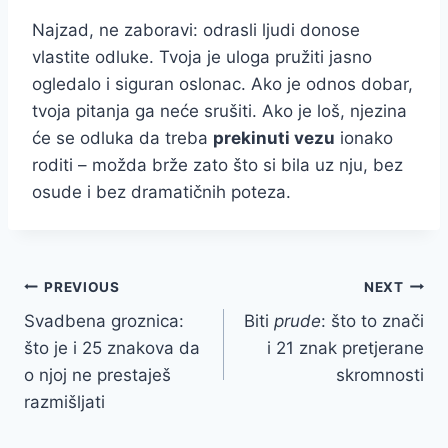
Najzad, ne zaboravi: odrasli ljudi donose
vlastite odluke. Tvoja je uloga pružiti jasno
ogledalo i siguran oslonac. Ako je odnos dobar,
tvoja pitanja ga neće srušiti. Ako je loš, njezina
će se odluka da treba
prekinuti vezu
ionako
roditi – možda brže zato što si bila uz nju, bez
osude i bez dramatičnih poteza.
Post
PREVIOUS
NEXT
Svadbena groznica:
Biti
prude
: što to znači
navigation
što je i 25 znakova da
i 21 znak pretjerane
o njoj ne prestaješ
skromnosti
razmišljati