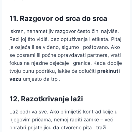
11. Razgovor od srca do srca
Iskren, nenametljiv razgovor često čini najviše.
Reci joj što vidiš, bez optuživanja i etiketa. Pitaj
je osjeća li se viđeno, sigurno i poštovano. Ako
se posrami ili počne opravdavati partnera, vrati
fokus na njezine osjećaje i granice. Kada dobije
tvoju punu podršku, lakše će odlučiti
prekinuti
vezu
umjesto da trpi.
12. Razotkrivanje laži
Laž podriva sve. Ako primijetiš kontradikcije u
njegovim pričama, nemoj raditi zamke – već
ohrabri prijateljicu da otvoreno pita i traži