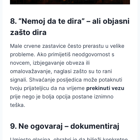
8. “Nemoj da te dira” – ali objasni
zašto dira
Male crvene zastavice često prerastu u velike
probleme. Ako primijetiš neodgovornost s
novcem, izbjegavanje obveza ili
omalovažavanje, naglasi zašto su to rani
signali. Shvaćanje posljedica može potaknuti
tvoju prijateljicu da na vrijeme
prekinuti vezu
prije nego je bolja opcija postane iznimno
teška.
9. Ne ogovaraj – dokumentiraj
Umjesto glasina, ohrabri je da bilježi konkretne