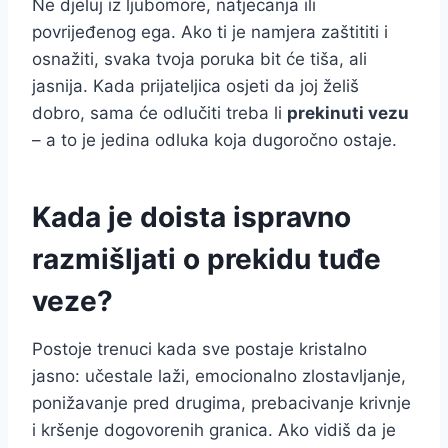
Ne djeluj iz ljubomore, natjecanja ili
povrijeđenog ega. Ako ti je namjera zaštititi i
osnažiti, svaka tvoja poruka bit će tiša, ali
jasnija. Kada prijateljica osjeti da joj želiš
dobro, sama će odlučiti treba li
prekinuti vezu
– a to je jedina odluka koja dugoročno ostaje.
Kada je doista ispravno
razmišljati o prekidu tuđe
veze?
Postoje trenuci kada sve postaje kristalno
jasno: učestale laži, emocionalno zlostavljanje,
ponižavanje pred drugima, prebacivanje krivnje
i kršenje dogovorenih granica. Ako vidiš da je