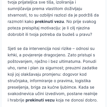
tvoja prijateljica sve tiša, izoliranija i
sumnjičavija prema vlastitom doživljaju
stvarnosti, to su ozbiljni razlozi da je podržiš da
razmotri kako
prekinuti vezu
. No prije svakog
poteza preispitaj motivaciju: je li cilj njezina
dobrobit ili tvoja potreba da budeš u pravu?
Sjeti se da intervencija nosi rizike – odnosi su
krhki, a povjerenje dragocjeno. Zato pristupi s
poštovanjem, nježno i bez ultimatuma. Ponudi
uho, rame i plan za sigurnost; preuzmi zadatke
koji joj olakšavaju promjenu: dogovor kod
stručnjaka, informiranje o pravima, logistika
preseljenja, briga za kućne ljubimce. Kada se
svakodnevica učini izvedivom, postane realnije
i hrabrije
prekinuti vezu
koja ne donosi dobro.