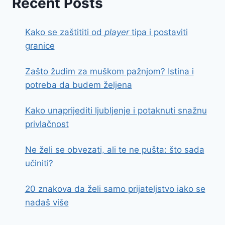
Recent Posts
Kako se zaštititi od
player
tipa i postaviti
granice
Zašto žudim za muškom pažnjom? Istina i
potreba da budem željena
Kako unaprijediti ljubljenje i potaknuti snažnu
privlačnost
Ne želi se obvezati, ali te ne pušta: što sada
učiniti?
20 znakova da želi samo prijateljstvo iako se
nadaš više