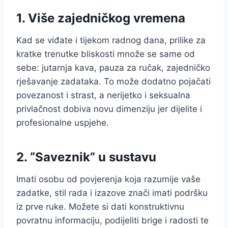
1. Više zajedničkog vremena
Kad se viđate i tijekom radnog dana, prilike za
kratke trenutke bliskosti množe se same od
sebe: jutarnja kava, pauza za ručak, zajedničko
rješavanje zadataka. To može dodatno pojačati
povezanost i strast, a nerijetko i seksualna
privlačnost dobiva novu dimenziju jer dijelite i
profesionalne uspjehe.
2. “Saveznik” u sustavu
Imati osobu od povjerenja koja razumije vaše
zadatke, stil rada i izazove znači imati podršku
iz prve ruke. Možete si dati konstruktivnu
povratnu informaciju, podijeliti brige i radosti te