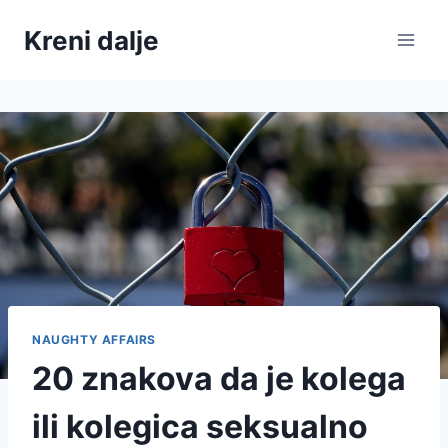
Skip
Kreni dalje
to
content
NAUGHTY AFFAIRS
20 znakova da je kolega
ili kolegica seksualno