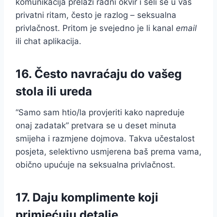
komunikacija prelazi radni okvir i seli se u vaš
privatni ritam, često je razlog – seksualna
privlačnost. Pritom je svejedno je li kanal
email
ili chat aplikacija.
16. Često navraćaju do vašeg
stola ili ureda
“Samo sam htio/la provjeriti kako napreduje
onaj zadatak” pretvara se u deset minuta
smijeha i razmjene dojmova. Takva učestalost
posjeta, selektivno usmjerena baš prema vama,
obično upućuje na seksualna privlačnost.
17. Daju komplimente koji
primjećuju detalje