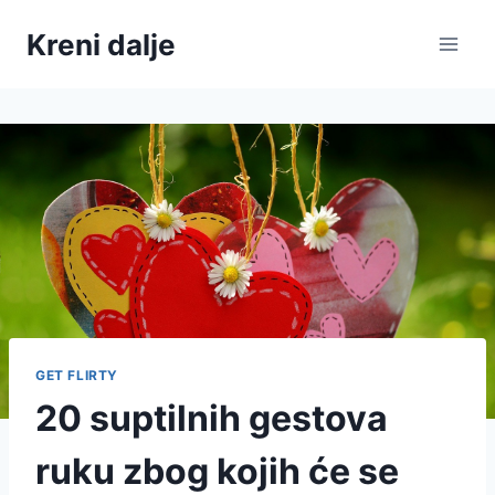
Skip
Kreni dalje
to
content
GET FLIRTY
20 suptilnih gestova
ruku zbog kojih će se