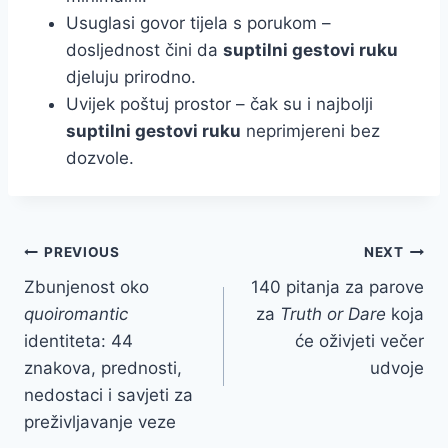
Usuglasi govor tijela s porukom –
dosljednost čini da
suptilni gestovi ruku
djeluju prirodno.
Uvijek poštuj prostor – čak su i najbolji
suptilni gestovi ruku
neprimjereni bez
dozvole.
Post
PREVIOUS
NEXT
Zbunjenost oko
140 pitanja za parove
navigation
quoiromantic
za
Truth or Dare
koja
identiteta: 44
će oživjeti večer
znakova, prednosti,
udvoje
nedostaci i savjeti za
preživljavanje veze