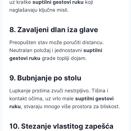
uz kratke
suptilni gestovi ruku
koji
naglašavaju ključne misli.
8. Zavaljeni dlan iza glave
Preopušten stav može poručiti distancu.
Neutralan položaj i jednostavni
suptilni
gestovi ruku
grade topliji dojam.
9. Bubnjanje po stolu
Lupkanje prstima zvuči nestrpljivo. Tišina i
kontakt očima, uz vrlo male
suptilni gestovi
ruku
, stvaraju mnogo više prostora za bliskost.
10. Stezanje vlastitog zapešća