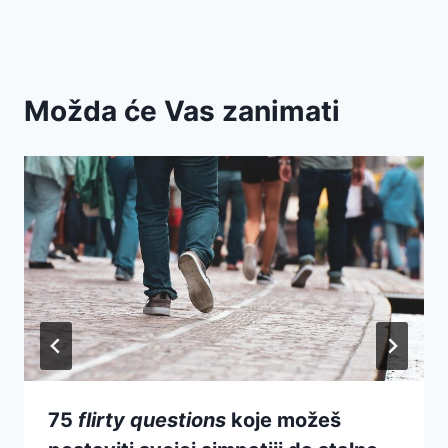
Možda će Vas zanimati
75
flirty questions
koje možeš