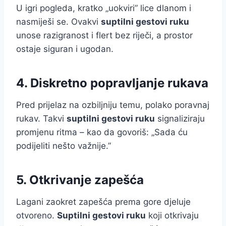
U igri pogleda, kratko „uokviri” lice dlanom i
nasmiješi se. Ovakvi
suptilni gestovi ruku
unose razigranost i flert bez riječi, a prostor
ostaje siguran i ugodan.
4. Diskretno popravljanje rukava
Pred prijelaz na ozbiljniju temu, polako poravnaj
rukav. Takvi
suptilni gestovi ruku
signaliziraju
promjenu ritma – kao da govoriš: „Sada ću
podijeliti nešto važnije.”
5. Otkrivanje zapešća
Lagani zaokret zapešća prema gore djeluje
otvoreno.
Suptilni gestovi ruku
koji otkrivaju