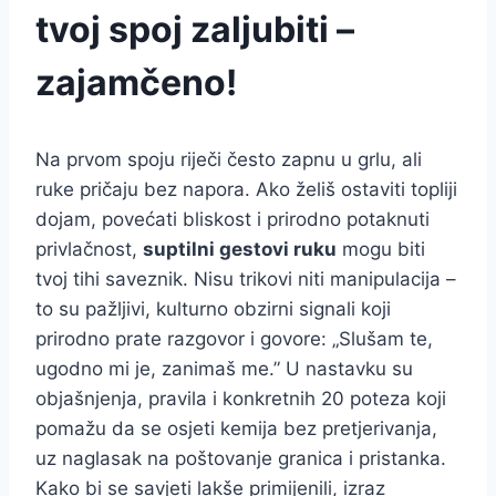
tvoj spoj zaljubiti –
zajamčeno!
Na prvom spoju riječi često zapnu u grlu, ali
ruke pričaju bez napora. Ako želiš ostaviti topliji
dojam, povećati bliskost i prirodno potaknuti
privlačnost,
suptilni gestovi ruku
mogu biti
tvoj tihi saveznik. Nisu trikovi niti manipulacija –
to su pažljivi, kulturno obzirni signali koji
prirodno prate razgovor i govore: „Slušam te,
ugodno mi je, zanimaš me.” U nastavku su
objašnjenja, pravila i konkretnih 20 poteza koji
pomažu da se osjeti kemija bez pretjerivanja,
uz naglasak na poštovanje granica i pristanka.
Kako bi se savjeti lakše primijenili, izraz