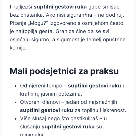
I najljepši
suptilni gestovi ruku
gube smisao
bez pristanka. Ako nisi siguran/na – ne dodiruj.
Pitanje „Mogu?” izgovoreno s osmijehom često
je najtoplija gesta. Granice čine da se svi
osjećaju sigurno, a sigurnost je temelj opuštene
kemije.
Mali podsjetnici za praksu
Odmjereni tempo –
suptilni gestovi ruku
u
kratkim, jasnim potezima.
Otvoreni dlanovi – jedan od najsnažnijih
suptilni gestovi ruku
za toplinu i iskrenost.
Više slušaj nego što gestikuliraš – u
slušanju
suptilni gestovi ruku
su
minimalni.