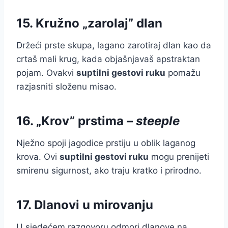
15. Kružno „zarolaj” dlan
Držeći prste skupa, lagano zarotiraj dlan kao da
crtaš mali krug, kada objašnjavaš apstraktan
pojam. Ovakvi
suptilni gestovi ruku
pomažu
razjasniti složenu misao.
16. „Krov” prstima –
steeple
Nježno spoji jagodice prstiju u oblik laganog
krova. Ovi
suptilni gestovi ruku
mogu prenijeti
smirenu sigurnost, ako traju kratko i prirodno.
17. Dlanovi u mirovanju
U sjedećem razgovoru odmori dlanove na