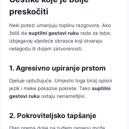
preskočiti
Neki potezi umanjuju toplinu razgovora. Ako
želiš da
suptilni gestovi ruku
rade za tebe,
izbjegavaj sljedeće obrasce koji stvaraju
nelagodu ili dojam zatvorenosti.
1. Agresivno upiranje prstom
Djeluje optužujuće. Umjesto toga biraj opisni
jezik i meke pokazne pokrete. Tako
suptilni
gestovi ruku
ostaju nenametljivi.
2. Pokroviteljsko tapšanje
Dlan prema dolje na tuđem ramenu može