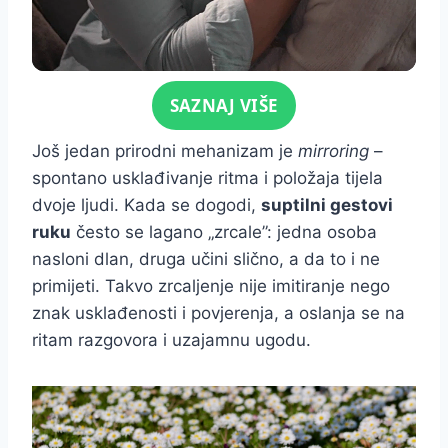
Click for sound
SAZNAJ VIŠE
Još jedan prirodni mehanizam je
mirroring
–
spontano usklađivanje ritma i položaja tijela
dvoje ljudi. Kada se dogodi,
suptilni gestovi
ruku
često se lagano „zrcale”: jedna osoba
nasloni dlan, druga učini slično, a da to i ne
primijeti. Takvo zrcaljenje nije imitiranje nego
znak usklađenosti i povjerenja, a oslanja se na
ritam razgovora i uzajamnu ugodu.