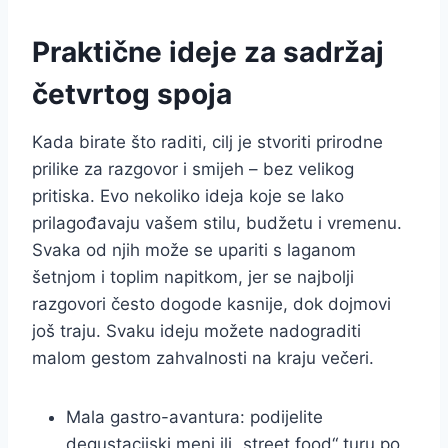
Praktične ideje za sadržaj
četvrtog spoja
Kada birate što raditi, cilj je stvoriti prirodne
prilike za razgovor i smijeh – bez velikog
pritiska. Evo nekoliko ideja koje se lako
prilagođavaju vašem stilu, budžetu i vremenu.
Svaka od njih može se upariti s laganom
šetnjom i toplim napitkom, jer se najbolji
razgovori često dogode kasnije, dok dojmovi
još traju. Svaku ideju možete nadograditi
malom gestom zahvalnosti na kraju večeri.
Mala gastro-avantura: podijelite
degustacijski meni ili „street food“ turu po