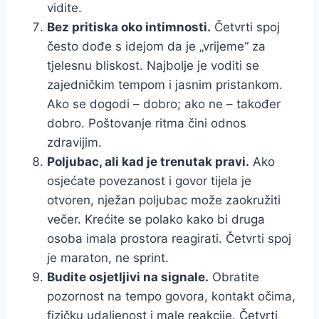
vidite.
Bez pritiska oko intimnosti.
Četvrti spoj
često dođe s idejom da je „vrijeme“ za
tjelesnu bliskost. Najbolje je voditi se
zajedničkim tempom i jasnim pristankom.
Ako se dogodi – dobro; ako ne – također
dobro. Poštovanje ritma čini odnos
zdravijim.
Poljubac, ali kad je trenutak pravi.
Ako
osjećate povezanost i govor tijela je
otvoren, nježan poljubac može zaokružiti
večer. Krećite se polako kako bi druga
osoba imala prostora reagirati. Četvrti spoj
je maraton, ne sprint.
Budite osjetljivi na signale.
Obratite
pozornost na tempo govora, kontakt očima,
fizičku udaljenost i male reakcije. Četvrti