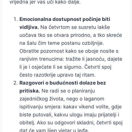
vrijedna jer vas uči kako dalje.
Emocionalna dostupnost počinje biti
vidljiva.
Na četvrtom se susretu lakše
uočava tko se otvara prirodno, a tko skreće
na šalu čim teme postanu ozbiljnije.
Obratite pozornost kako se oboje nosite s
ranjivim trenucima: tražite li jasnoću, dajete
li je i osjećate li se sigurno. Četvrti spoj
često razotkrije upravo taj ritam.
Razgovori o budućnosti dolaze bez
pritiska.
Ne radi se o planiranju
zajedničkog života, nego o laganom
ispitivanju smjera: kakav vikend volite, gdje
biste putovali, kakvu ulogu imaju prijatelji i
obitelj. Ako su odgovori skladni, četvrti spoj
dat će vam lijep vjetar u leđa.