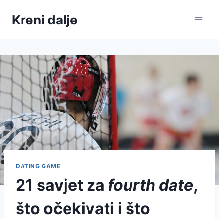
Skip
Kreni dalje
to
content
DATING GAME
21 savjet za
fourth date
,
što očekivati i što