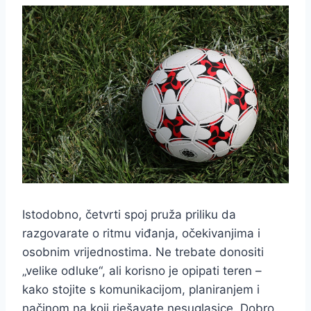
Istodobno, četvrti spoj pruža priliku da
razgovarate o ritmu viđanja, očekivanjima i
osobnim vrijednostima. Ne trebate donositi
„velike odluke“, ali korisno je opipati teren –
kako stojite s komunikacijom, planiranjem i
načinom na koji rješavate nesuglasice. Dobro