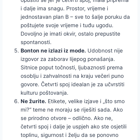
opustiti se jer je četvrti spoj, mala priprema
i dalje ima snagu. Prostor, vrijeme i
jednostavan plan B – sve to šalje poruku da
poštujete svoje vrijeme i tuđu ugodu.
Dovoljno je imati okvir, ostalo prepustite
spontanosti.
Bonton ne izlazi iz mode.
Udobnost nije
izgovor za zaborav lijepog ponašanja.
Sitnice poput točnosti, ljubaznosti prema
osoblju i zahvalnosti na kraju večeri puno
govore. Četvrti spoj idealan je za učvrstiti
kulturu poštovanja.
Ne žurite.
Etikete, velike izjave i „što smo
mi?“ teme ne moraju se riješiti sada. Ako
se prirodno otvore – odlično. Ako ne,
četvrti spoj i dalje je uspjeh ako ste osjetili
toplinu, sigurnost i želju da se ponovno