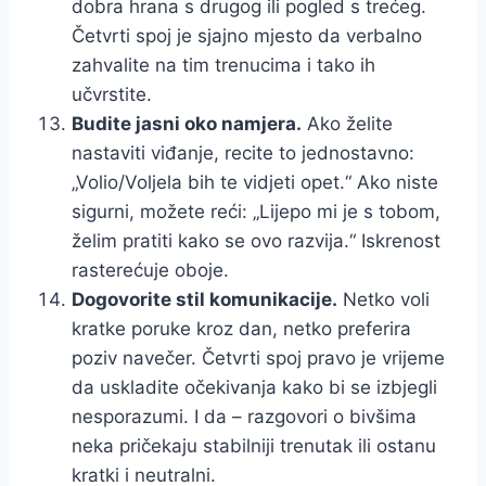
dobra hrana s drugog ili pogled s trećeg.
Četvrti spoj je sjajno mjesto da verbalno
zahvalite na tim trenucima i tako ih
učvrstite.
Budite jasni oko namjera.
Ako želite
nastaviti viđanje, recite to jednostavno:
„Volio/Voljela bih te vidjeti opet.“ Ako niste
sigurni, možete reći: „Lijepo mi je s tobom,
želim pratiti kako se ovo razvija.“ Iskrenost
rasterećuje oboje.
Dogovorite stil komunikacije.
Netko voli
kratke poruke kroz dan, netko preferira
poziv navečer. Četvrti spoj pravo je vrijeme
da uskladite očekivanja kako bi se izbjegli
nesporazumi. I da – razgovori o bivšima
neka pričekaju stabilniji trenutak ili ostanu
kratki i neutralni.