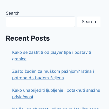
Search
Search
Recent Posts
Kako se zaštititi od
player
tipa i postaviti
granice
Zašto žudim za muškom pažnjom? Istina i
potreba da budem željena
Kako unaprijediti ljubljenje i potaknuti snažnu
privlačnost