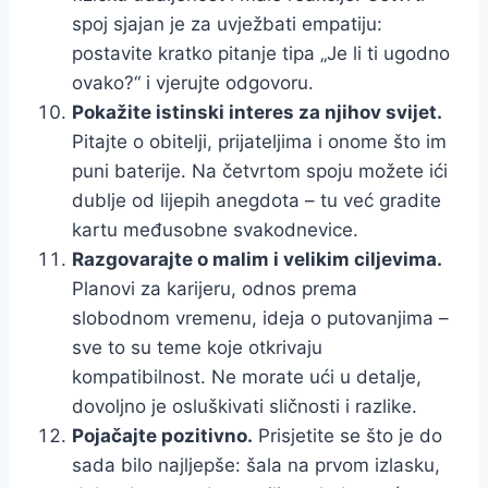
spoj sjajan je za uvježbati empatiju:
postavite kratko pitanje tipa „Je li ti ugodno
ovako?“ i vjerujte odgovoru.
Pokažite istinski interes za njihov svijet.
Pitajte o obitelji, prijateljima i onome što im
puni baterije. Na četvrtom spoju možete ići
dublje od lijepih anegdota – tu već gradite
kartu međusobne svakodnevice.
Razgovarajte o malim i velikim ciljevima.
Planovi za karijeru, odnos prema
slobodnom vremenu, ideja o putovanjima –
sve to su teme koje otkrivaju
kompatibilnost. Ne morate ući u detalje,
dovoljno je osluškivati sličnosti i razlike.
Pojačajte pozitivno.
Prisjetite se što je do
sada bilo najljepše: šala na prvom izlasku,