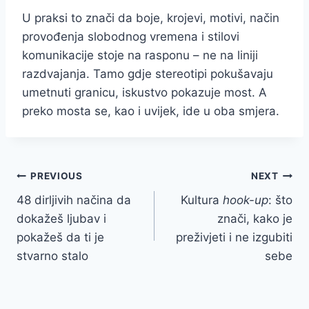
U praksi to znači da boje, krojevi, motivi, način
provođenja slobodnog vremena i stilovi
komunikacije stoje na rasponu – ne na liniji
razdvajanja. Tamo gdje stereotipi pokušavaju
umetnuti granicu, iskustvo pokazuje most. A
preko mosta se, kao i uvijek, ide u oba smjera.
Post
PREVIOUS
NEXT
48 dirljivih načina da
Kultura
hook-up
: što
navigation
dokažeš ljubav i
znači, kako je
pokažeš da ti je
preživjeti i ne izgubiti
stvarno stalo
sebe