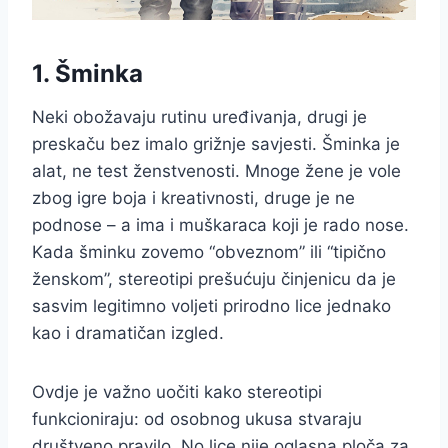
1. Šminka
Neki obožavaju rutinu uređivanja, drugi je
preskaču bez imalo grižnje savjesti. Šminka je
alat, ne test ženstvenosti. Mnoge žene je vole
zbog igre boja i kreativnosti, druge je ne
podnose – a ima i muškaraca koji je rado nose.
Kada šminku zovemo “obveznom” ili “tipično
ženskom”, stereotipi prešućuju činjenicu da je
sasvim legitimno voljeti prirodno lice jednako
kao i dramatičan izgled.
Ovdje je važno uočiti kako stereotipi
funkcioniraju: od osobnog ukusa stvaraju
društveno pravilo. No lice nije oglasna ploča za