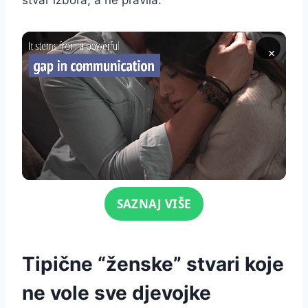
×
Click for sound
SAZNAJ VIŠE
Tipične “ženske” stvari koje
ne vole sve djevojke