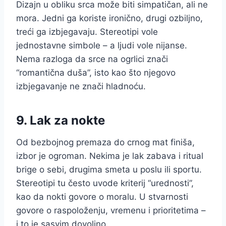
Dizajn u obliku srca može biti simpatičan, ali ne
mora. Jedni ga koriste ironično, drugi ozbiljno,
treći ga izbjegavaju. Stereotipi vole
jednostavne simbole – a ljudi vole nijanse.
Nema razloga da srce na ogrlici znači
“romantična duša”, isto kao što njegovo
izbjegavanje ne znači hladnoću.
9. Lak za nokte
Od bezbojnog premaza do crnog mat finiša,
izbor je ogroman. Nekima je lak zabava i ritual
brige o sebi, drugima smeta u poslu ili sportu.
Stereotipi tu često uvode kriterij “urednosti”,
kao da nokti govore o moralu. U stvarnosti
govore o raspoloženju, vremenu i prioritetima –
i to je sasvim dovoljno.