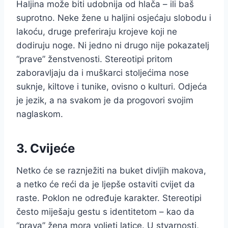
Haljina može biti udobnija od hlača – ili baš
suprotno. Neke žene u haljini osjećaju slobodu i
lakoću, druge preferiraju krojeve koji ne
dodiruju noge. Ni jedno ni drugo nije pokazatelj
“prave” ženstvenosti. Stereotipi pritom
zaboravljaju da i muškarci stoljećima nose
suknje, kiltove i tunike, ovisno o kulturi. Odjeća
je jezik, a na svakom je da progovori svojim
naglaskom.
3. Cvijeće
Netko će se raznježiti na buket divljih makova,
a netko će reći da je ljepše ostaviti cvijet da
raste. Poklon ne određuje karakter. Stereotipi
često miješaju gestu s identitetom – kao da
“prava” žena mora voljeti latice. U stvarnosti,