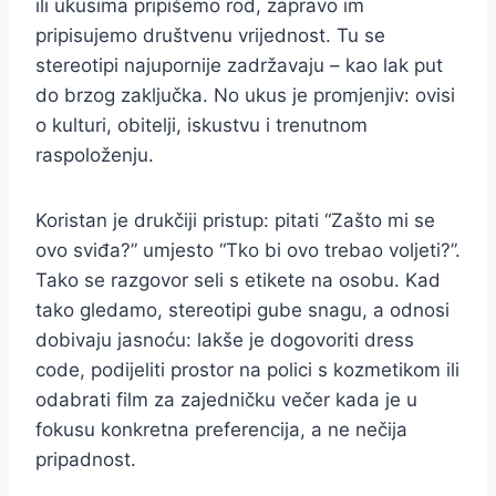
ili ukusima pripišemo rod, zapravo im
pripisujemo društvenu vrijednost. Tu se
stereotipi najupornije zadržavaju – kao lak put
do brzog zaključka. No ukus je promjenjiv: ovisi
o kulturi, obitelji, iskustvu i trenutnom
raspoloženju.
Koristan je drukčiji pristup: pitati “Zašto mi se
ovo sviđa?” umjesto “Tko bi ovo trebao voljeti?”.
Tako se razgovor seli s etikete na osobu. Kad
tako gledamo, stereotipi gube snagu, a odnosi
dobivaju jasnoću: lakše je dogovoriti dress
code, podijeliti prostor na polici s kozmetikom ili
odabrati film za zajedničku večer kada je u
fokusu konkretna preferencija, a ne nečija
pripadnost.