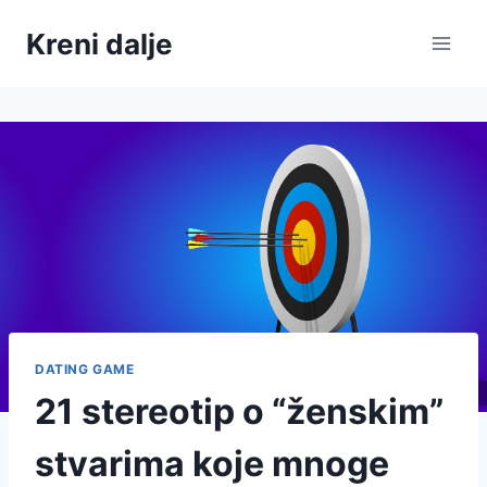
Skip
Kreni dalje
to
content
DATING GAME
21 stereotip o “ženskim”
stvarima koje mnoge