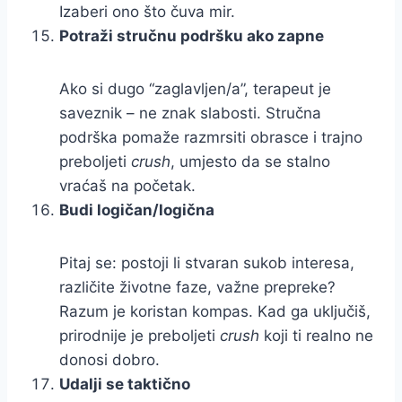
Izaberi ono što čuva mir.
Potraži stručnu podršku ako zapne
Ako si dugo “zaglavljen/a”, terapeut je
saveznik – ne znak slabosti. Stručna
podrška pomaže razmrsiti obrasce i trajno
preboljeti
crush
, umjesto da se stalno
vraćaš na početak.
Budi logičan/logična
Pitaj se: postoji li stvaran sukob interesa,
različite životne faze, važne prepreke?
Razum je koristan kompas. Kad ga uključiš,
prirodnije je preboljeti
crush
koji ti realno ne
donosi dobro.
Udalji se taktično