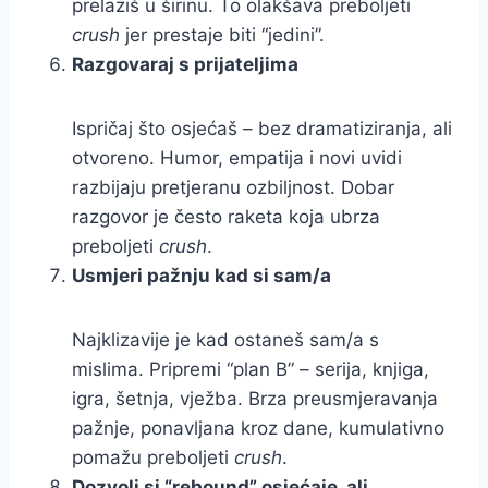
prelaziš u širinu. To olakšava preboljeti
crush
jer prestaje biti “jedini”.
Razgovaraj s prijateljima
Ispričaj što osjećaš – bez dramatiziranja, ali
otvoreno. Humor, empatija i novi uvidi
razbijaju pretjeranu ozbiljnost. Dobar
razgovor je često raketa koja ubrza
preboljeti
crush
.
Usmjeri pažnju kad si sam/a
Najklizavije je kad ostaneš sam/a s
mislima. Pripremi “plan B” – serija, knjiga,
igra, šetnja, vježba. Brza preusmjeravanja
pažnje, ponavljana kroz dane, kumulativno
pomažu preboljeti
crush
.
Dozvoli si “rebound” osjećaje, ali