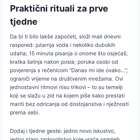
Praktični rituali za prve
tjedne
Da bi ti bilo lakše započeti, složi mali dnevni
raspored: jutarnja voda i nekoliko dubokih
udaha; 15 minuta pisanja o onome što osjećaš;
kratka šetnja nakon posla; poruka osobi od
povjerenja s rečenicom “Danas mi ide ovako…”;
ograniči vrijeme na društvenim mrežama. Ovi
jednostavni ritmovi nisu trikovi – to su temelji
koji se slažu u zid na kojem piše kako prestati
mariti bez odricanja od dostojanstva i nježnosti
prema sebi.
Dodaj i tjedne geste: jedno novo iskustvo,
jedno staro zadovoljstvo koje vraća osmijeh,