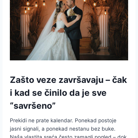
Zašto veze završavaju – čak
i kad se činilo da je sve
“savršeno”
Prekidi ne prate kalendar. Ponekad postoje
jasni signali, a ponekad nestanu bez buke.
Naša vlastita sreća često zamagli pogled – dok