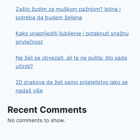
Zašto žudim za muškom pažnjom? Istina i
potreba da budem željena
Kako unaprijediti ljubljenje i potaknuti snažnu
privlačnost
Ne želi se obvezati, ali te ne pušta: što sada
učiniti?
20 znakova da želi samo prijateljstvo iako se
nadaš više
Recent Comments
No comments to show.