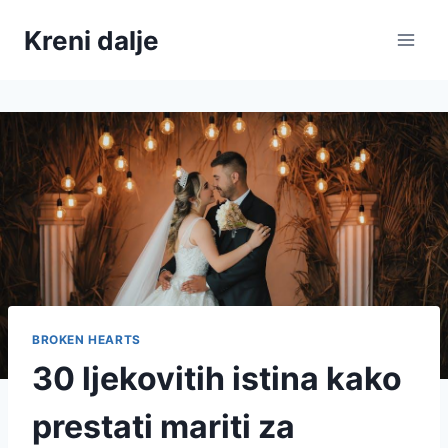
Skip
Kreni dalje
to
content
BROKEN HEARTS
30 ljekovitih istina kako
prestati mariti za