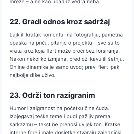
mreže – a ne kao upad iz vedra neba.
22. Gradi odnos kroz sadržaj
Lajk ili kratak komentar na fotografiju, pametna
opaska na priču, pitanje o projektu – sve su to
vrata kroz koja flert može proći bez forsiranja.
Nakon nekoliko izmjena, predloži kavu ili šetnju.
Online dinamika je samo uvod; pravi flert ipak
najbolje diše uživo.
23. Održi ton razigranim
Humor i zaigranost na početku čine čuda.
Izbjegavaj teške teme i budi pažljiv prema
sarkazmu – tekst ne prenosi uvijek ton. Kratke
interne fore i male dosjetke stvaraju zajednički