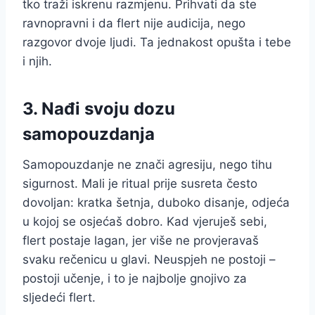
tko traži iskrenu razmjenu. Prihvati da ste
ravnopravni i da flert nije audicija, nego
razgovor dvoje ljudi. Ta jednakost opušta i tebe
i njih.
3. Nađi svoju dozu
samopouzdanja
Samopouzdanje ne znači agresiju, nego tihu
sigurnost. Mali je ritual prije susreta često
dovoljan: kratka šetnja, duboko disanje, odjeća
u kojoj se osjećaš dobro. Kad vjeruješ sebi,
flert postaje lagan, jer više ne provjeravaš
svaku rečenicu u glavi. Neuspjeh ne postoji –
postoji učenje, i to je najbolje gnojivo za
sljedeći flert.