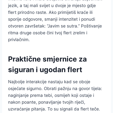
jezik, a taj mali svijet u dvoje je mjesto gdje
flert prirodno raste. Ako primijetiš kraće ili
sporije odgovore, smanji intenzitet i ponudi
otvoren završetak: “Javim se sutra.” Poštivanje
ritma druge osobe čini tvoj flert zrelim i
privlačnim.
Praktične smjernice za
siguran i ugodan flert
Najbolje interakcije nastaju kad se oboje
osjećate sigurno. Obrati pažnju na govor tijela:
naginjanje prema tebi, osmijeh koji ostaje i
nakon poante, ponavljanje tvojih riječi,
uzvraćanje pitanja. To su signali da flert teče.