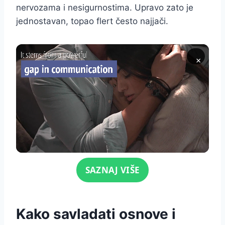
nervozama i nesigurnostima. Upravo zato je
jednostavan, topao flert često najjači.
×
Click for sound
SAZNAJ VIŠE
Kako savladati osnove i