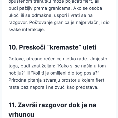
opuštenom trenutku može pojačati flert, ali
budi pažljiv prema granicama. Ako se osoba
ukoči ili se odmakne, uspori i vrati se na
razgovor. Poštovanje granica je najprivlačniji dio
svake interakcije.
10. Preskoči “kremaste” uleti
Gotove, otrcane rečenice rijetko rade. Umjesto
toga, budi znatiželjan: “Kako si se našla u tom
hobiju?” ili “Koji ti je omiljeni dio tog posla?”
Prirodna pitanja stvaraju prostor u kojem flert
raste bez napora i ne zvuči kao predstava.
11. Završi razgovor dok je na
vrhuncu