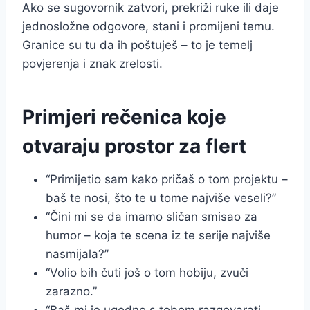
Ako se sugovornik zatvori, prekriži ruke ili daje
jednosložne odgovore, stani i promijeni temu.
Granice su tu da ih poštuješ – to je temelj
povjerenja i znak zrelosti.
Primjeri rečenica koje
otvaraju prostor za flert
“Primijetio sam kako pričaš o tom projektu –
baš te nosi, što te u tome najviše veseli?”
“Čini mi se da imamo sličan smisao za
humor – koja te scena iz te serije najviše
nasmijala?”
“Volio bih čuti još o tom hobiju, zvuči
zarazno.”
“Baš mi je ugodno s tobom razgovarati –