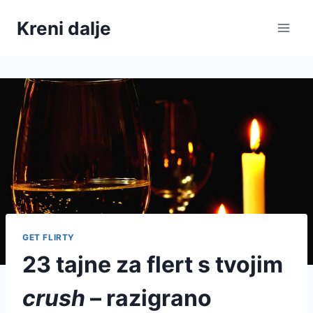
Skip
Kreni dalje
to
content
GET FLIRTY
23 tajne za flert s tvojim
crush
– razigrano