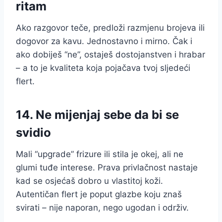
ritam
Ako razgovor teče, predloži razmjenu brojeva ili
dogovor za kavu. Jednostavno i mirno. Čak i
ako dobiješ “ne”, ostaješ dostojanstven i hrabar
– a to je kvaliteta koja pojačava tvoj sljedeći
flert.
14. Ne mijenjaj sebe da bi se
svidio
Mali “upgrade” frizure ili stila je okej, ali ne
glumi tuđe interese. Prava privlačnost nastaje
kad se osjećaš dobro u vlastitoj koži.
Autentičan flert je poput glazbe koju znaš
svirati – nije naporan, nego ugodan i održiv.