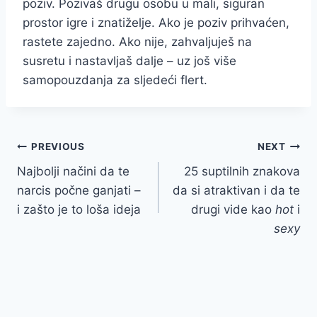
poziv. Pozivaš drugu osobu u mali, siguran
prostor igre i znatiželje. Ako je poziv prihvaćen,
rastete zajedno. Ako nije, zahvaljuješ na
susretu i nastavljaš dalje – uz još više
samopouzdanja za sljedeći flert.
Post
PREVIOUS
NEXT
Najbolji načini da te
25 suptilnih znakova
navigation
narcis počne ganjati –
da si atraktivan i da te
i zašto je to loša ideja
drugi vide kao
hot
i
sexy