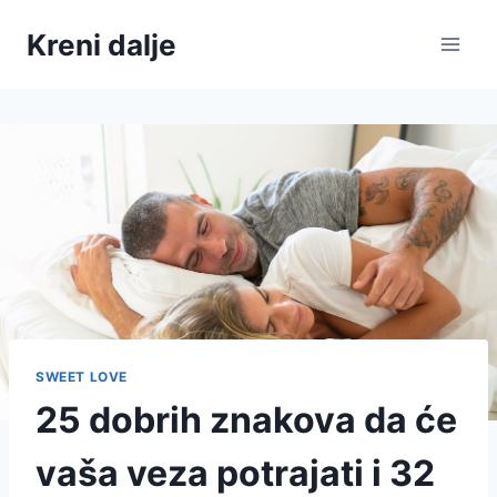
Skip
Kreni dalje
to
content
SWEET LOVE
25 dobrih znakova da će
vaša veza potrajati i 32