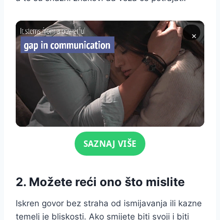
×
Click for sound
SAZNAJ VIŠE
2. Možete reći ono što mislite
Iskren govor bez straha od ismijavanja ili kazne
temelj je bliskosti. Ako smijete biti svoji i biti