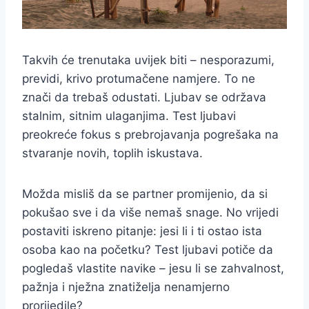
Takvih će trenutaka uvijek biti – nesporazumi,
previdi, krivo protumačene namjere. To ne
znači da trebaš odustati. Ljubav se održava
stalnim, sitnim ulaganjima. Test ljubavi
preokreće fokus s prebrojavanja pogrešaka na
stvaranje novih, toplih iskustava.
Možda misliš da se partner promijenio, da si
pokušao sve i da više nemaš snage. No vrijedi
postaviti iskreno pitanje: jesi li i ti ostao ista
osoba kao na početku? Test ljubavi potiče da
pogledaš vlastite navike – jesu li se zahvalnost,
pažnja i nježna znatiželja nenamjerno
prorijedile?