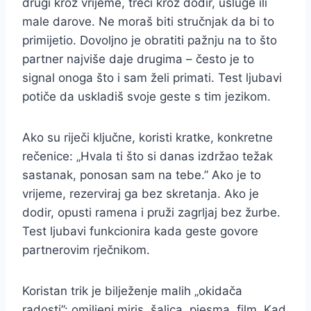
drugi kroz vrijeme, treći kroz dodir, usluge ili
male darove. Ne moraš biti stručnjak da bi to
primijetio. Dovoljno je obratiti pažnju na to što
partner najviše daje drugima – često je to
signal onoga što i sam želi primati. Test ljubavi
potiče da uskladiš svoje geste s tim jezikom.
Ako su riječi ključne, koristi kratke, konkretne
rečenice: „Hvala ti što si danas izdržao težak
sastanak, ponosan sam na tebe.” Ako je to
vrijeme, rezerviraj ga bez skretanja. Ako je
dodir, opusti ramena i pruži zagrljaj bez žurbe.
Test ljubavi funkcionira kada geste govore
partnerovim rječnikom.
Koristan trik je bilježenje malih „okidača
radosti”: omiljeni miris, šalica, pjesma, film. Kad