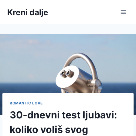
Skip
Kreni dalje
to
content
ROMANTIC LOVE
30-dnevni test ljubavi:
koliko voliš svog