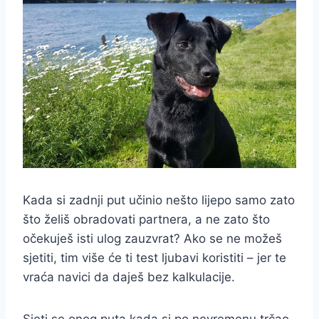
Kada si zadnji put učinio nešto lijepo samo zato
što želiš obradovati partnera, a ne zato što
očekuješ isti ulog zauzvrat? Ako se ne možeš
sjetiti, tim više će ti test ljubavi koristiti – jer te
vraća navici da daješ bez kalkulacije.
Sjeti se onog puta kada si po nevremenu trčao