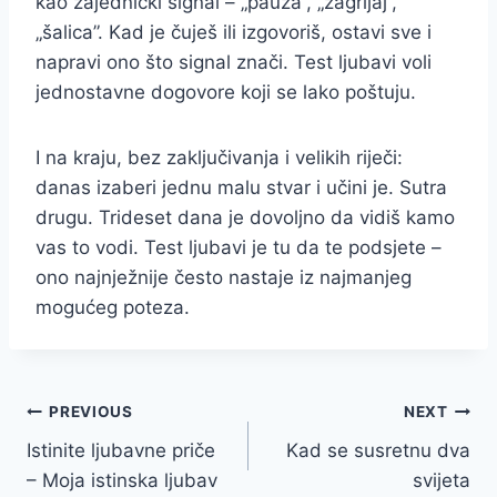
kao zajednički signal – „pauza”, „zagrljaj”,
„šalica”. Kad je čuješ ili izgovoriš, ostavi sve i
napravi ono što signal znači. Test ljubavi voli
jednostavne dogovore koji se lako poštuju.
I na kraju, bez zaključivanja i velikih riječi:
danas izaberi jednu malu stvar i učini je. Sutra
drugu. Trideset dana je dovoljno da vidiš kamo
vas to vodi. Test ljubavi je tu da te podsjete –
ono najnježnije često nastaje iz najmanjeg
mogućeg poteza.
Post
PREVIOUS
NEXT
Istinite ljubavne priče
Kad se susretnu dva
navigation
– Moja istinska ljubav
svijeta