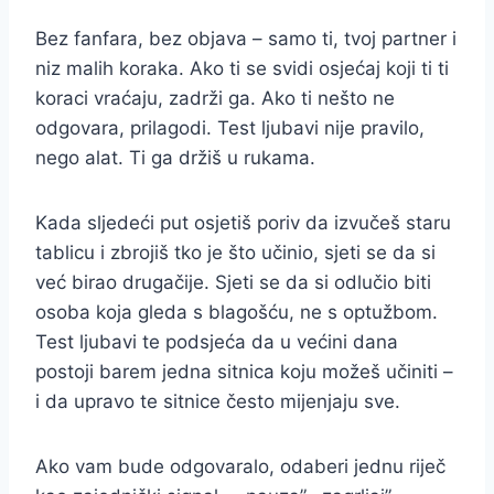
Bez fanfara, bez objava – samo ti, tvoj partner i
niz malih koraka. Ako ti se svidi osjećaj koji ti ti
koraci vraćaju, zadrži ga. Ako ti nešto ne
odgovara, prilagodi. Test ljubavi nije pravilo,
nego alat. Ti ga držiš u rukama.
Kada sljedeći put osjetiš poriv da izvučeš staru
tablicu i zbrojiš tko je što učinio, sjeti se da si
već birao drugačije. Sjeti se da si odlučio biti
osoba koja gleda s blagošću, ne s optužbom.
Test ljubavi te podsjeća da u većini dana
postoji barem jedna sitnica koju možeš učiniti –
i da upravo te sitnice često mijenjaju sve.
Ako vam bude odgovaralo, odaberi jednu riječ