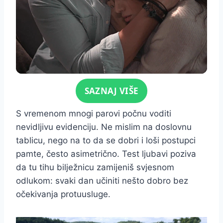
Click for sound
SAZNAJ VIŠE
S vremenom mnogi parovi počnu voditi
nevidljivu evidenciju. Ne mislim na doslovnu
tablicu, nego na to da se dobri i loši postupci
pamte, često asimetrično. Test ljubavi poziva
da tu tihu bilježnicu zamijeniš svjesnom
odlukom: svaki dan učiniti nešto dobro bez
očekivanja protuusluge.