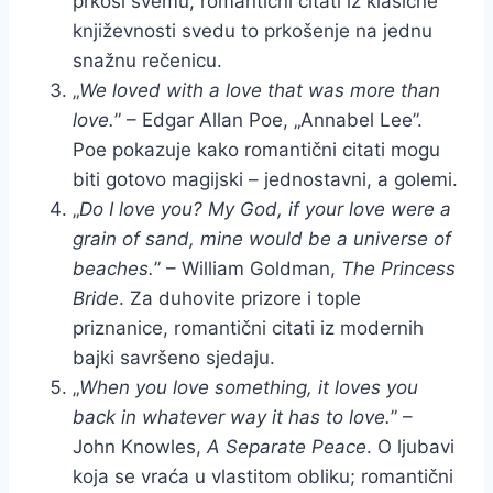
prkosi svemu, romantični citati iz klasične
književnosti svedu to prkošenje na jednu
snažnu rečenicu.
„
We loved with a love that was more than
love.
” – Edgar Allan Poe, „Annabel Lee”.
Poe pokazuje kako romantični citati mogu
biti gotovo magijski – jednostavni, a golemi.
„
Do I love you? My God, if your love were a
grain of sand, mine would be a universe of
beaches.
” – William Goldman,
The Princess
Bride
. Za duhovite prizore i tople
priznanice, romantični citati iz modernih
bajki savršeno sjedaju.
„
When you love something, it loves you
back in whatever way it has to love.
” –
John Knowles,
A Separate Peace
. O ljubavi
koja se vraća u vlastitom obliku; romantični