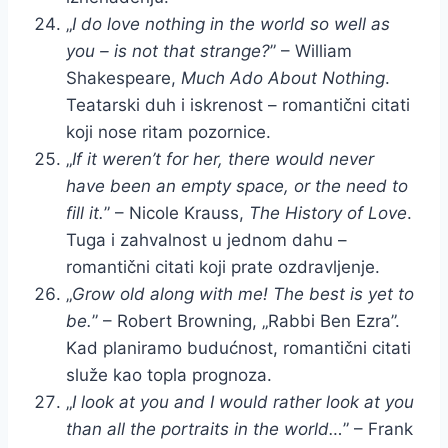
„
I do love nothing in the world so well as
you – is not that strange?
” – William
Shakespeare,
Much Ado About Nothing
.
Teatarski duh i iskrenost – romantični citati
koji nose ritam pozornice.
„
If it weren’t for her, there would never
have been an empty space, or the need to
fill it.
” – Nicole Krauss,
The History of Love
.
Tuga i zahvalnost u jednom dahu –
romantični citati koji prate ozdravljenje.
„
Grow old along with me! The best is yet to
be.
” – Robert Browning, „Rabbi Ben Ezra”.
Kad planiramo budućnost, romantični citati
služe kao topla prognoza.
„
I look at you and I would rather look at you
than all the portraits in the world…
” – Frank