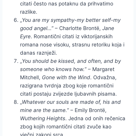
citati često nas potaknu da prihvatimo
razlike.
„
You are my sympathy-my better self-my
good angel…
” – Charlotte Brontë,
Jane
Eyre
. Romantični citati iz viktorijanskih
romana nose visoku, strasnu retoriku koja i
danas raznježi.
„
You should be kissed, and often, and by
someone who knows how.
” – Margaret
Mitchell,
Gone with the Wind
. Odvažna,
razigrana tvrdnja zbog koje romantični
citati postaju zvijezde ljubavnih pisama.
„
Whatever our souls are made of, his and
mine are the same.
” – Emily Brontë,
Wuthering Heights
. Jedna od onih rečenica
zbog kojih romantični citati zvuče kao
vječni zakoni srca.