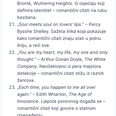
Brontë,
Wuthering Heights
. O osjećaju koji
definira identitet – romantični citati na rubu
bezdana.
„
Soul meets soul on lovers’ lips.
” – Percy
Bysshe Shelley. Sažeta lirika koja pokazuje
kako romantični citati znaju stati u jednu
liniju, a reći sve.
„
You are my heart, my life, my one and only
thought.
” – Arthur Conan Doyle,
The White
Company
. Neočekivano iz pera majstora
detekcije – romantični citati stižu iz raznih
žanrova.
„
Each time, you happen to me all over
again.
” – Edith Wharton,
The Age of
Innocence
. Ljepota ponovnog događa se –
romantični citati koji govore o stalnom
iznenađenju.