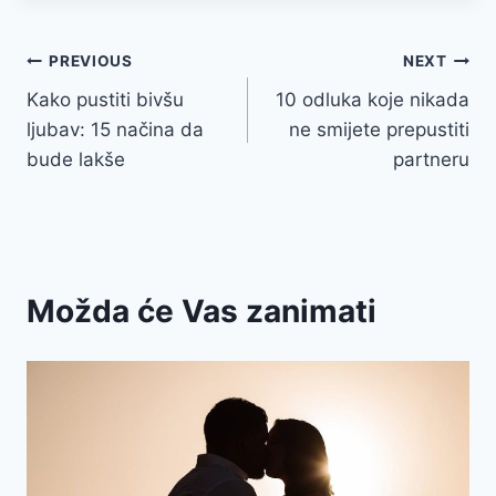
Post
PREVIOUS
NEXT
Kako pustiti bivšu
10 odluka koje nikada
navigation
ljubav: 15 načina da
ne smijete prepustiti
bude lakše
partneru
Možda će Vas zanimati