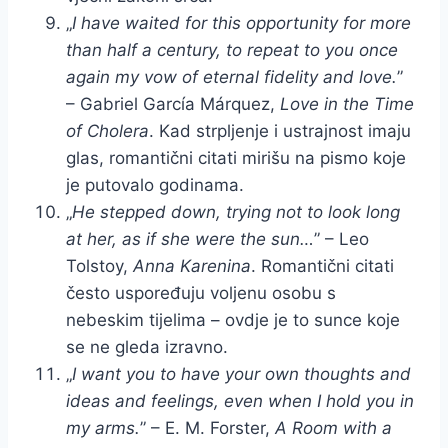
„
I have waited for this opportunity for more
than half a century, to repeat to you once
again my vow of eternal fidelity and love.
”
– Gabriel García Márquez,
Love in the Time
of Cholera
. Kad strpljenje i ustrajnost imaju
glas, romantični citati mirišu na pismo koje
je putovalo godinama.
„
He stepped down, trying not to look long
at her, as if she were the sun…
” – Leo
Tolstoy,
Anna Karenina
. Romantični citati
često uspoređuju voljenu osobu s
nebeskim tijelima – ovdje je to sunce koje
se ne gleda izravno.
„
I want you to have your own thoughts and
ideas and feelings, even when I hold you in
my arms.
” – E. M. Forster,
A Room with a