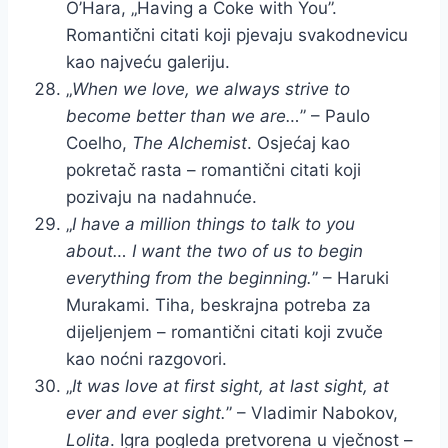
O’Hara, „Having a Coke with You”.
Romantični citati koji pjevaju svakodnevicu
kao najveću galeriju.
„
When we love, we always strive to
become better than we are…
” – Paulo
Coelho,
The Alchemist
. Osjećaj kao
pokretač rasta – romantični citati koji
pozivaju na nadahnuće.
„
I have a million things to talk to you
about… I want the two of us to begin
everything from the beginning.
” – Haruki
Murakami. Tiha, beskrajna potreba za
dijeljenjem – romantični citati koji zvuče
kao noćni razgovori.
„
It was love at first sight, at last sight, at
ever and ever sight.
” – Vladimir Nabokov,
Lolita
. Igra pogleda pretvorena u vječnost –