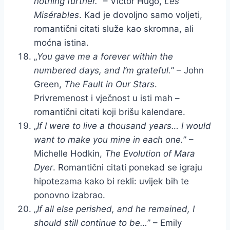
nothing further.
” – Victor Hugo,
Les
Misérables
. Kad je dovoljno samo voljeti,
romantični citati služe kao skromna, ali
moćna istina.
„
You gave me a forever within the
numbered days, and I’m grateful.
” – John
Green,
The Fault in Our Stars
.
Privremenost i vječnost u isti mah –
romantični citati koji brišu kalendare.
„
If I were to live a thousand years… I would
want to make you mine in each one.
” –
Michelle Hodkin,
The Evolution of Mara
Dyer
. Romantični citati ponekad se igraju
hipotezama kako bi rekli: uvijek bih te
ponovno izabrao.
„
If all else perished, and he remained, I
should still continue to be…
” – Emily