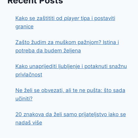
Recent Posts
Kako se zaštititi od
player
tipa i postaviti
granice
Zašto žudim za muškom pažnjom? Istina i
potreba da budem željena
Kako unaprijediti ljubljenje i potaknuti snažnu
privlačnost
Ne želi se obvezati, ali te ne pušta: što sada
učiniti?
20 znakova da želi samo prijateljstvo iako se
nadaš više