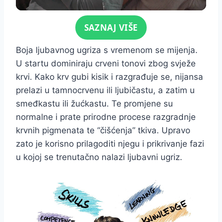
Click for sound
SAZNAJ VIŠE
Boja ljubavnog ugriza s vremenom se mijenja.
U startu dominiraju crveni tonovi zbog svježe
krvi. Kako krv gubi kisik i razgrađuje se, nijansa
prelazi u tamnocrvenu ili ljubičastu, a zatim u
smeđkastu ili žućkastu. Te promjene su
normalne i prate prirodne procese razgradnje
krvnih pigmenata te “čišćenja” tkiva. Upravo
zato je korisno prilagoditi njegu i prikrivanje fazi
u kojoj se trenutačno nalazi ljubavni ugriz.