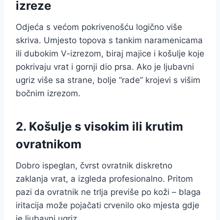
izreze
Odjeća s većom pokrivenošću logično više
skriva. Umjesto topova s tankim naramenicama
ili dubokim V-izrezom, biraj majice i košulje koje
pokrivaju vrat i gornji dio prsa. Ako je ljubavni
ugriz više sa strane, bolje “rade” krojevi s višim
bočnim izrezom.
2. Košulje s visokim ili krutim
ovratnikom
Dobro ispeglan, čvrst ovratnik diskretno
zaklanja vrat, a izgleda profesionalno. Pritom
pazi da ovratnik ne trlja previše po koži – blaga
iritacija može pojačati crvenilo oko mjesta gdje
je ljubavni ugriz.