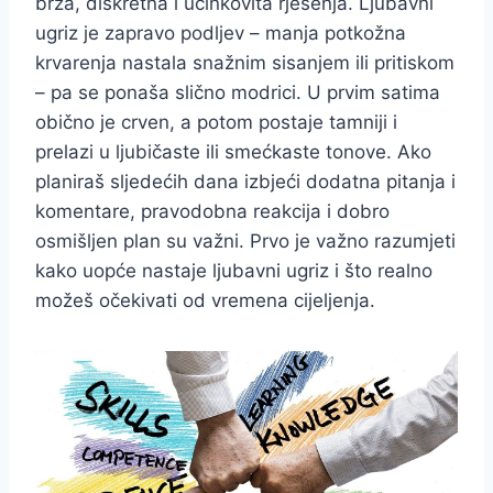
brza, diskretna i učinkovita rješenja. Ljubavni
ugriz je zapravo podljev – manja potkožna
krvarenja nastala snažnim sisanjem ili pritiskom
– pa se ponaša slično modrici. U prvim satima
obično je crven, a potom postaje tamniji i
prelazi u ljubičaste ili smećkaste tonove. Ako
planiraš sljedećih dana izbjeći dodatna pitanja i
komentare, pravodobna reakcija i dobro
osmišljen plan su važni. Prvo je važno razumjeti
kako uopće nastaje ljubavni ugriz i što realno
možeš očekivati od vremena cijeljenja.