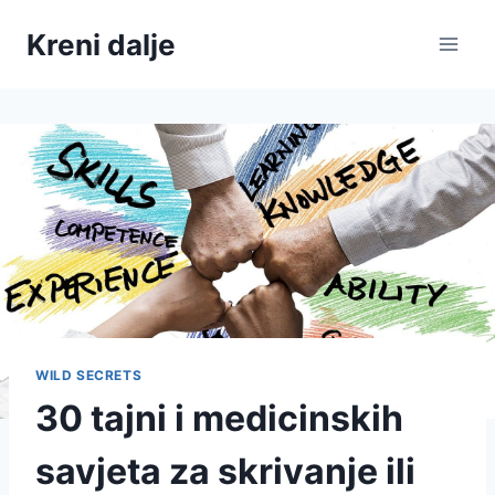
Skip
Kreni dalje
to
content
WILD SECRETS
30 tajni i medicinskih
savjeta za skrivanje ili