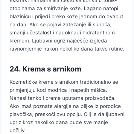
Ekstrakt hamamelisa često se koristi u tonik-
otopinama za smirivanje kože. Lagano natopi
blazinicu i prijeđi preko kože jednom do dvaput
na dan. Ako se pojavi zatezanje ili suhoća,
smanji učestalost i nadoknadi hidratantnom
kremom. Ljubavni ugriz najčešće izgleda
ravnomjernije nakon nekoliko dana takve rutine.
24. Krema s arnikom
Kozmetičke kreme s arnikom tradicionalno se
primjenjuju kod modrica i napetih mišića.
Nanesi tanko i prema uputama proizvođača.
Ako imaš poznate alergije na biljke iz porodice
glavočika, preskoči ovu opciju. Cilj je da ljubavni
ugriz kroz nekoliko dana bude sve manje
uočljiv.