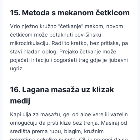
15. Metoda s mekanom četkicom
Vrlo nježno kružno “četkanje” mekom, novom
četkicom može potaknuti površinsku
mikrocirkulaciju. Radi to kratko, bez pritiska, pa
stavi hladan oblog. Prejako četkanje može
pojačati iritaciju i pogoršati trag gdje je ljubavni
ugriz.
16. Lagana masaža uz klizak
medij
Kapi ulja za masažu, gel od aloe vere ili vazelin
omogućuju da prsti klize bez trenja. Masiraj od
središta prema rubu, blagim, kružnim
pokretima nekoliko minuta. Cilj je pomoći da se