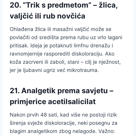
20. “Trik s predmetom” – žlica,
valjčić ili rub novčića
Ohlađena žlica ili masažni valjčić može se
povlačiti od središta prema rubu uz vrlo lagani
pritisak. Ideja je potaknuti limfnu drenažu i
ravnomjernije rasporediti diskoloraciju. Ako
koža zacrveni ili zaboli, stani – cilj je nježnost,
jer je ljubavni ugriz već mikrotrauma.
21. Analgetik prema savjetu –
primjerice acetilsalicilat
Nakon prvih 48 sati, kad više ne postoji rizik
širenja svježe diskoloracije, neki posegnu za
blagim analgetikom zbog nelagode. Važno: