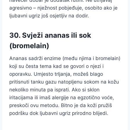
navečer dobar je dodatak rutini. Ne utrljavaj
agresivno – nježnost pobjeđuje, osobito ako je
ljubavni ugriz još osjetljiv na dodir.
30. Svježi ananas ili sok
(bromelain)
Ananas sadrži enzime (među njima i bromelain)
koji su česta tema kad se govori o njezi i
oporavku. Umjesto trljanja, možeš blago
pritisnuti tanku gazu natopljenu sokom na kožu
nekoliko minuta pa isprati. Ako si sklon
iritacijama ili imaš alergije na egzotično voće,
preskoči ovu metodu. Bitno je da koži pružiš
podršku dok ljubavni ugriz prirodno blijedi.