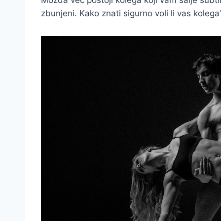
Možda već postoji kolega koji vam šalje subti
zbunjeni. Kako znati sigurno voli li vas kolega