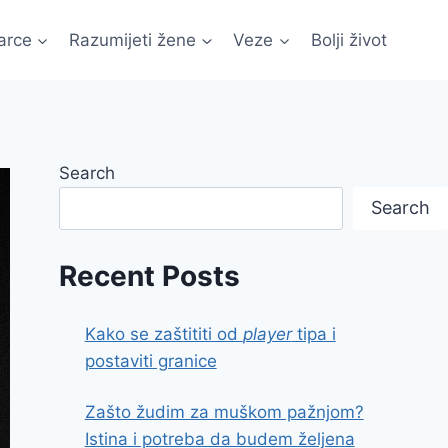
arce
Razumijeti žene
Veze
Bolji život
Search
Search
Recent Posts
Kako se zaštititi od
player
tipa i
postaviti granice
Zašto žudim za muškom pažnjom?
Istina i potreba da budem željena