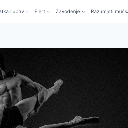
atka ljubav
Flert
Zavođenje
Razumjeti mušk