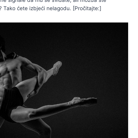
lne signale da mu se sviđate, ali možda ste
? Tako ćete izbjeći nelagodu. [Pročitajte:]