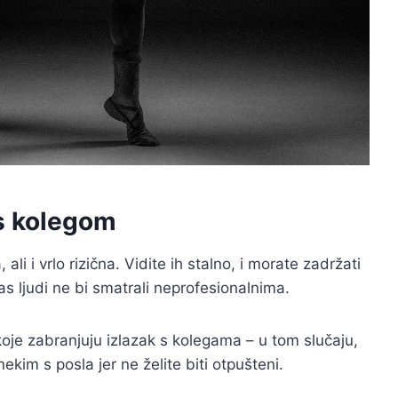
 s kolegom
li i vrlo rizična. Vidite ih stalno, i morate zadržati
as ljudi ne bi smatrali neprofesionalnima.
oje zabranjuju izlazak s kolegama – u tom slučaju,
nekim s posla jer ne želite biti otpušteni.