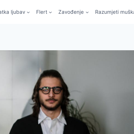
atka ljubav
Flert
Zavođenje
Razumjeti mušk