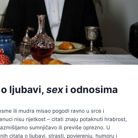
o ljubavi,
sex
i odnosima
pjesme ili mudra misao pogodi ravno u srce i
enuci nisu rijetkost – citati znaju potaknuti hrabrost,
 razmišljamo sumnjičavo ili previše oprezno. U
 citata o ljubavi, strasti, povjerenju, humoru i