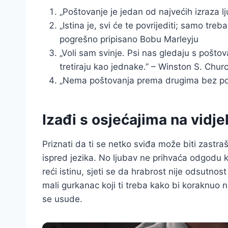
„Poštovanje je jedan od najvećih izraza l
„Istina je, svi će te povrijediti; samo treb
pogrešno pripisano Bobu Marleyju
„Voli sam svinje. Psi nas gledaju s pošt
tretiraju kao jednake.” – Winston S. Church
„Nema poštovanja prema drugima bez pon
Izađi s osjećajima na vidje
Priznati da ti se netko sviđa može biti zastraš
ispred jezika. No ljubav ne prihvaća odgodu kada
reći istinu, sjeti se da hrabrost nije odsutnost
mali gurkanac koji ti treba kako bi koraknuo na
se usude.