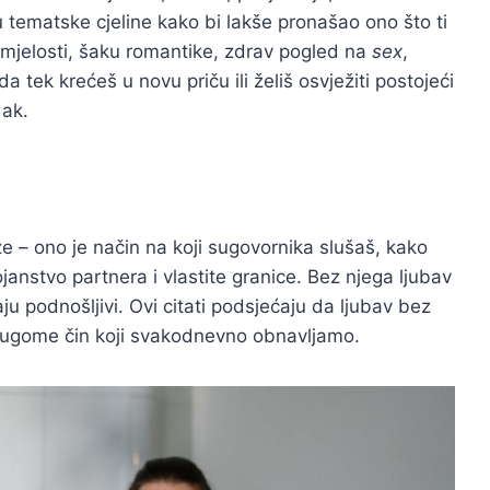
u tematske cjeline kako bi lakše pronašao ono što ti
mjelosti, šaku romantike, zdrav pogled na
sex
,
a tek krećeš u novu priču ili želiš osvježiti postojeći
dak.
ze – ono je način na koji sugovornika slušaš, kako
ojanstvo partnera i vlastite granice. Bez njega ljubav
aju podnošljivi. Ovi citati podsjećaju da ljubav bez
 drugome čin koji svakodnevno obnavljamo.