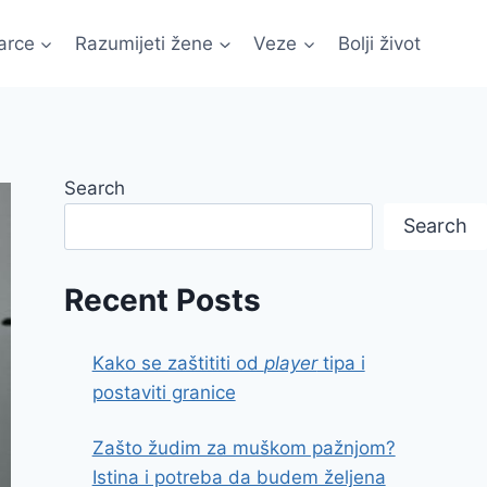
arce
Razumijeti žene
Veze
Bolji život
Search
Search
Recent Posts
Kako se zaštititi od
player
tipa i
postaviti granice
Zašto žudim za muškom pažnjom?
Istina i potreba da budem željena