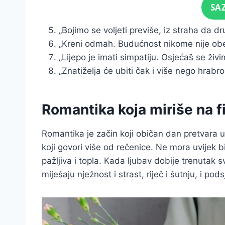
Click for sound
SA
„Bojimo se voljeti previše, iz straha da 
„Kreni odmah. Budućnost nikome nije ob
„Lijepo je imati simpatiju. Osjećaš se živ
„Znatiželja će ubiti čak i više nego hrab
Romantika koja miriše na f
Romantika je začin koji običan dan pretvara u
koji govori više od rečenice. Ne mora uvijek b
pažljiva i topla. Kada ljubav dobije trenutak sv
miješaju nježnost i strast, riječ i šutnju, i po