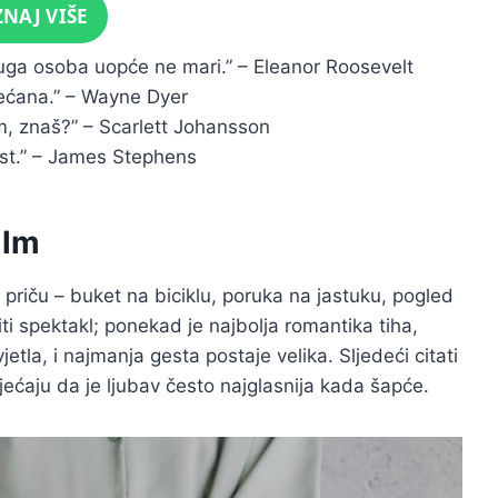
ZNAJ VIŠE
druga osoba uopće ne mari.” – Eleanor Roosevelt
ećana.” – Wayne Dyer
im, znaš?” – Scarlett Johansson
rost.” – James Stephens
ilm
 priču – buket na biciklu, poruka na jastuku, pogled
iti spektakl; ponekad je najbolja romantika tiha,
jetla, i najmanja gesta postaje velika. Sljedeći citati
dsjećaju da je ljubav često najglasnija kada šapće.