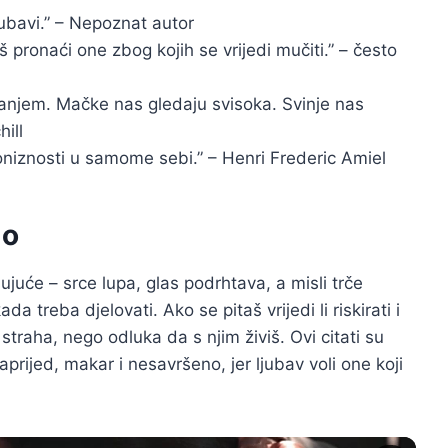
jubavi.” – Nepoznat autor
aš pronaći one zbog kojih se vrijedi mučiti.” – često
ovanjem. Mačke nas gledaju svisoka. Svinje nas
ill
iznosti u samome sebi.” – Henri Frederic Amiel
lo
ujuće – srce lupa, glas podrhtava, a misli trče
 treba djelovati. Ako se pitaš vrijedi li riskirati i
 straha, nego odluka da s njim živiš. Ovi citati su
prijed, makar i nesavršeno, jer ljubav voli one koji