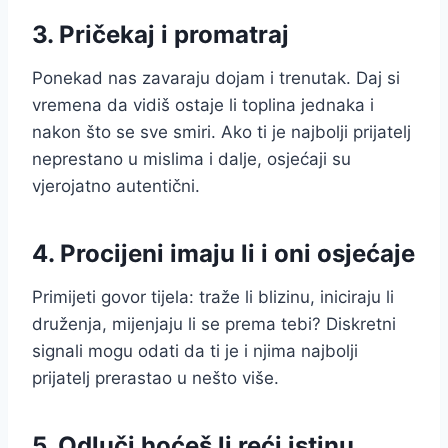
3. Pričekaj i promatraj
Ponekad nas zavaraju dojam i trenutak. Daj si
vremena da vidiš ostaje li toplina jednaka i
nakon što se sve smiri. Ako ti je najbolji prijatelj
neprestano u mislima i dalje, osjećaji su
vjerojatno autentični.
4. Procijeni imaju li i oni osjećaje
Primijeti govor tijela: traže li blizinu, iniciraju li
druženja, mijenjaju li se prema tebi? Diskretni
signali mogu odati da ti je i njima najbolji
prijatelj prerastao u nešto više.
5. Odluči hoćeš li reći istinu