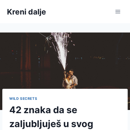
Skip
Kreni dalje
to
content
WILD SECRETS
42 znaka da se
zaljubljuješ u svog