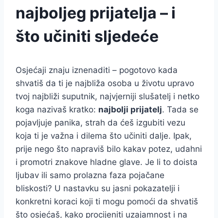
najboljeg prijatelja – i
što učiniti sljedeće
Osjećaji znaju iznenaditi – pogotovo kada
shvatiš da ti je najbliža osoba u životu upravo
tvoj najbliži suputnik, najvjerniji slušatelj i netko
koga nazivaš kratko:
najbolji prijatelj
. Tada se
pojavljuje panika, strah da ćeš izgubiti vezu
koja ti je važna i dilema što učiniti dalje. Ipak,
prije nego što napraviš bilo kakav potez, udahni
i promotri znakove hladne glave. Je li to doista
ljubav ili samo prolazna faza pojačane
bliskosti? U nastavku su jasni pokazatelji i
konkretni koraci koji ti mogu pomoći da shvatiš
što osjećaš, kako procijeniti uzajamnost i na