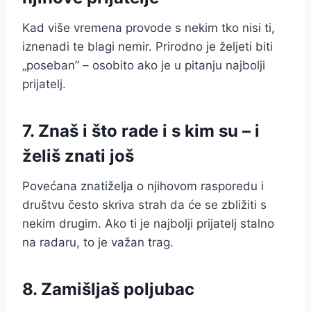
Kad više vremena provode s nekim tko nisi ti,
iznenadi te blagi nemir. Prirodno je željeti biti
„poseban” – osobito ako je u pitanju najbolji
prijatelj.
7. Znaš i što rade i s kim su – i
želiš znati još
Povećana znatiželja o njihovom rasporedu i
društvu često skriva strah da će se zbližiti s
nekim drugim. Ako ti je najbolji prijatelj stalno
na radaru, to je važan trag.
8. Zamišljaš poljubac