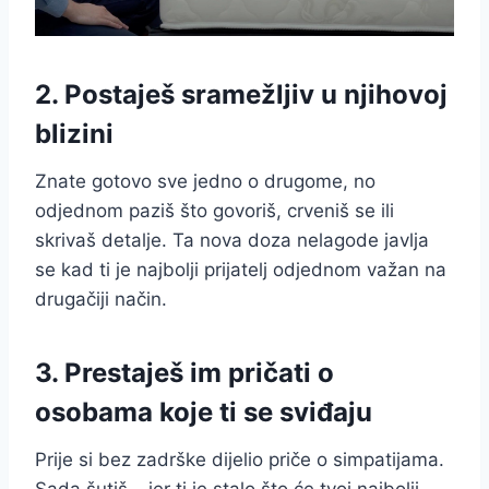
2. Postaješ sramežljiv u njihovoj
blizini
Znate gotovo sve jedno o drugome, no
odjednom paziš što govoriš, crveniš se ili
skrivaš detalje. Ta nova doza nelagode javlja
se kad ti je najbolji prijatelj odjednom važan na
drugačiji način.
3. Prestaješ im pričati o
osobama koje ti se sviđaju
Prije si bez zadrške dijelio priče o simpatijama.
Sada šutiš – jer ti je stalo što će tvoj najbolji