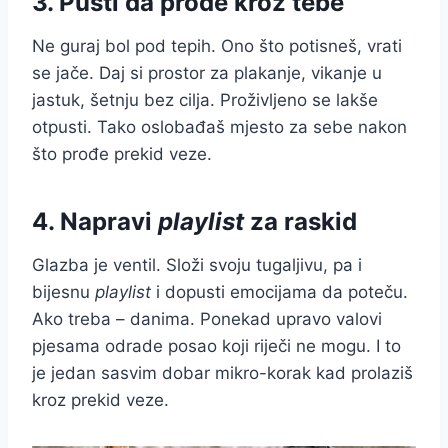
3. Pusti da prođe kroz tebe
Ne guraj bol pod tepih. Ono što potisneš, vrati
se jače. Daj si prostor za plakanje, vikanje u
jastuk, šetnju bez cilja. Proživljeno se lakše
otpusti. Tako oslobađaš mjesto za sebe nakon
što prođe prekid veze.
4. Napravi
playlist
za raskid
Glazba je ventil. Složi svoju tugaljivu, pa i
bijesnu
playlist
i dopusti emocijama da poteču.
Ako treba – danima. Ponekad upravo valovi
pjesama odrade posao koji riječi ne mogu. I to
je jedan sasvim dobar mikro-korak kad prolaziš
kroz prekid veze.