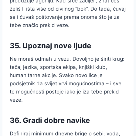
produžuje agoniju. Kad srce zacijeli, znat ćeš
želiš li išta više od civilnog “bok”. Do tada, čuvaj
se i čuvaš poštovanje prema onome što je za
tebe značio prekid veze.
35. Upoznaj nove ljude
Ne moraš odmah u vezu. Dovoljno je širiti krug:
tečaj jezika, sportska ekipa, knjiški klub,
humanitarne akcije. Svako novo lice je
podsjetnik da svijet vrvi mogućnostima – i sve
te mogućnosti postoje iako je iza tebe prekid
veze.
36. Gradi dobre navike
Definiraj minimum dnevne brige o sebi: voda,