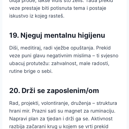
oluja prođe, lakše vidiš što želiš. Tada prekid
veze prestaje biti potisnuta tema i postaje
iskustvo iz kojeg rasteš.
19. Njeguj mentalnu higijenu
Diši, meditiraj, radi vježbe opuštanja. Prekid
veze puni glavu negativnim mislima – ti svjesno
ubacuj protutežu: zahvalnost, male radosti,
rutine brige o sebi.
20. Drži se zaposlenim/om
Rad, projekti, volontiranje, druženja – struktura
hrani mir. Prazni sati su magnet za ruminaciju.
Napravi plan za tjedan i drži ga se. Aktivnost
razbija začarani krug u kojem se vrti prekid