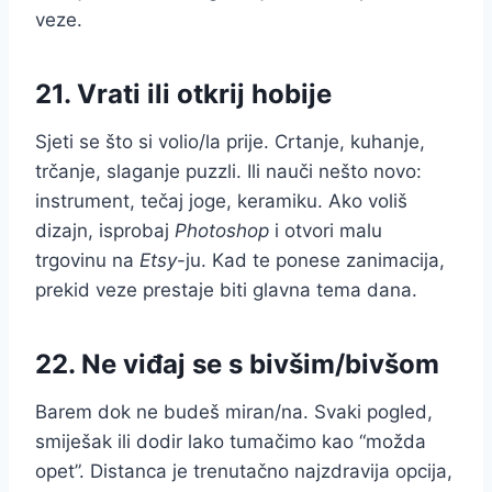
veze.
21. Vrati ili otkrij hobije
Sjeti se što si volio/la prije. Crtanje, kuhanje,
trčanje, slaganje puzzli. Ili nauči nešto novo:
instrument, tečaj joge, keramiku. Ako voliš
dizajn, isprobaj
Photoshop
i otvori malu
trgovinu na
Etsy
-ju. Kad te ponese zanimacija,
prekid veze prestaje biti glavna tema dana.
22. Ne viđaj se s bivšim/bivšom
Barem dok ne budeš miran/na. Svaki pogled,
smiješak ili dodir lako tumačimo kao “možda
opet”. Distanca je trenutačno najzdravija opcija,