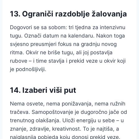
13. Ograniči razdoblje žalovanja
Dogovori se sa sobom: tri tjedna za intenzivnu
tugu. Označi datum na kalendaru. Nakon toga
svjesno preusmjeri fokus na gradnju novog
ritma. Okvir ne briše tugu, ali joj postavlja
rubove – i time stavlja i prekid veze u okvir koji
je podnošljiviji.
14. Izaberi viši put
Nema osvete, nema ponižavanja, nema ružnih
tračeva. Samopoštovanje je dugoročno jače od
trenutnog olakšanja. Uloži energiju u sebe – u
znanje, zdravlje, kreativnost. To je najtiša, a
najglasnija pobjeda koju donosi prekid veze.