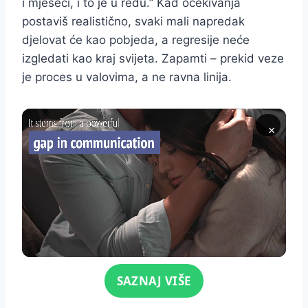
i mjeseci, i to je u redu.” Kad očekivanja
postaviš realistično, svaki mali napredak
djelovat će kao pobjeda, a regresije neće
izgledati kao kraj svijeta. Zapamti – prekid veze
je proces u valovima, a ne ravna linija.
×
Click for sound
SAZNAJ VIŠE