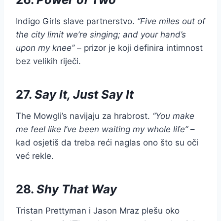
Indigo Girls slave partnerstvo.
“Five miles out of
the city limit we’re singing; and your hand’s
upon my knee”
– prizor je koji definira intimnost
bez velikih riječi.
27.
Say It, Just Say It
The Mowgli’s navijaju za hrabrost.
“You make
me feel like I’ve been waiting my whole life”
–
kad osjetiš da treba reći naglas ono što su oči
već rekle.
28.
Shy That Way
Tristan Prettyman i Jason Mraz plešu oko