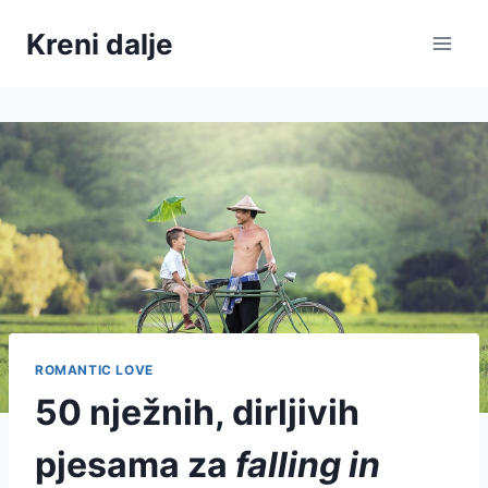
Skip
Kreni dalje
to
content
ROMANTIC LOVE
50 nježnih, dirljivih
pjesama za
falling in