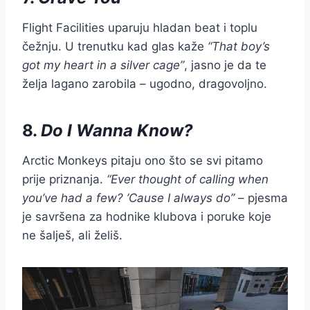
Flight Facilities uparuju hladan beat i toplu
čežnju. U trenutku kad glas kaže
“That boy’s
got my heart in a silver cage”
, jasno je da te
želja lagano zarobila – ugodno, dragovoljno.
8.
Do I Wanna Know?
Arctic Monkeys pitaju ono što se svi pitamo
prije priznanja.
“Ever thought of calling when
you’ve had a few? ’Cause I always do”
– pjesma
je savršena za hodnike klubova i poruke koje
ne šalješ, ali želiš.