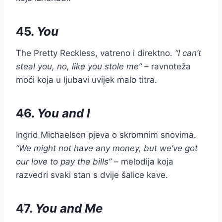
45.
You
The Pretty Reckless, vatreno i direktno.
“I can’t
steal you, no, like you stole me”
– ravnoteža
moći koja u ljubavi uvijek malo titra.
46.
You and I
Ingrid Michaelson pjeva o skromnim snovima.
“We might not have any money, but we’ve got
our love to pay the bills”
– melodija koja
razvedri svaki stan s dvije šalice kave.
47.
You and Me