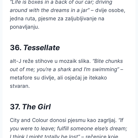
“Life is boxes in a back of our car; driving
around with the dreams in a jar”
– dvije osobe,
jedna ruta, pjesme za zaljubljivanje na
ponavljanju.
36.
Tessellate
alt-J reže stihove u mozaik slika.
“Bite chunks
out of me; you’re a shark and I’m swimming”
–
metafore su divlje, ali osjećaj je itekako
stvaran.
37.
The Girl
City and Colour donosi pjesmu kao zagrljaj.
“If
you were to leave; fulfill someone else’s dream;
I think I might totally be lost”
– rečenice koje