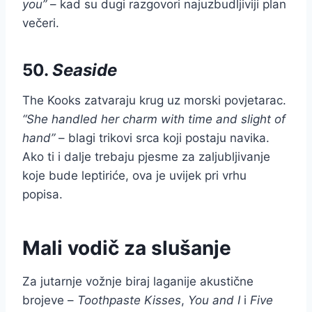
you”
– kad su dugi razgovori najuzbudljiviji plan
večeri.
50.
Seaside
The Kooks zatvaraju krug uz morski povjetarac.
“She handled her charm with time and slight of
hand”
– blagi trikovi srca koji postaju navika.
Ako ti i dalje trebaju pjesme za zaljubljivanje
koje bude leptiriće, ova je uvijek pri vrhu
popisa.
Mali vodič za slušanje
Za jutarnje vožnje biraj laganije akustične
brojeve –
Toothpaste Kisses
,
You and I
i
Five