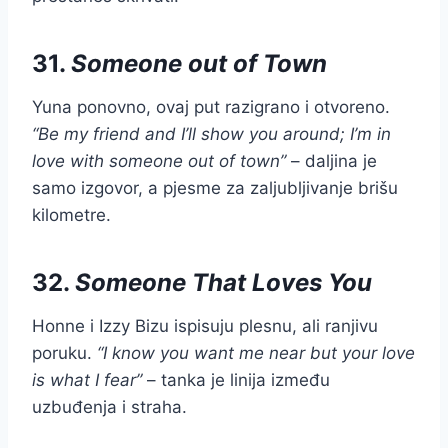
31.
Someone out of Town
Yuna ponovno, ovaj put razigrano i otvoreno.
“Be my friend and I’ll show you around; I’m in
love with someone out of town”
– daljina je
samo izgovor, a pjesme za zaljubljivanje brišu
kilometre.
32.
Someone That Loves You
Honne i Izzy Bizu ispisuju plesnu, ali ranjivu
poruku.
“I know you want me near but your love
is what I fear”
– tanka je linija između
uzbuđenja i straha.