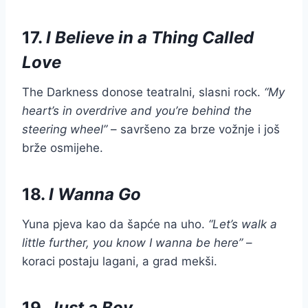
17.
I Believe in a Thing Called
Love
The Darkness donose teatralni, slasni rock.
“My
heart’s in overdrive and you’re behind the
steering wheel”
– savršeno za brze vožnje i još
brže osmijehe.
18.
I Wanna Go
Yuna pjeva kao da šapće na uho.
“Let’s walk a
little further, you know I wanna be here”
–
koraci postaju lagani, a grad mekši.
19.
Just a Boy