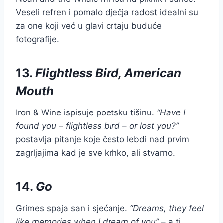
Veseli refren i pomalo dječja radost idealni su
za one koji već u glavi crtaju buduće
fotografije.
13.
Flightless Bird, American
Mouth
Iron & Wine ispisuje poetsku tišinu.
“Have I
found you – flightless bird – or lost you?”
postavlja pitanje koje često lebdi nad prvim
zagrljajima kad je sve krhko, ali stvarno.
14.
Go
Grimes spaja san i sjećanje.
“Dreams, they feel
like memories when I dream of you”
– a ti