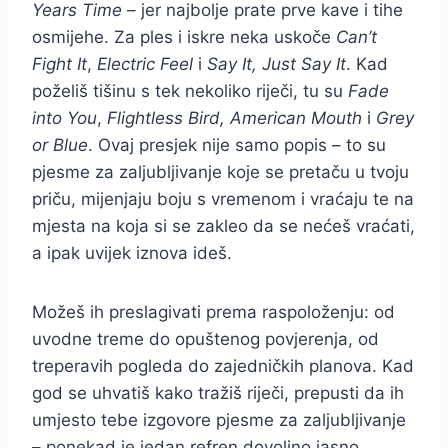
Years Time
– jer najbolje prate prve kave i tihe
osmijehe. Za ples i iskre neka uskoče
Can’t
Fight It
,
Electric Feel
i
Say It, Just Say It
. Kad
poželiš tišinu s tek nekoliko riječi, tu su
Fade
into You
,
Flightless Bird, American Mouth
i
Grey
or Blue
. Ovaj presjek nije samo popis – to su
pjesme za zaljubljivanje koje se pretaču u tvoju
priču, mijenjaju boju s vremenom i vraćaju te na
mjesta na koja si se zakleo da se nećeš vraćati,
a ipak uvijek iznova ideš.
Možeš ih preslagivati prema raspoloženju: od
uvodne treme do opuštenog povjerenja, od
treperavih pogleda do zajedničkih planova. Kad
god se uhvatiš kako tražiš riječi, prepusti da ih
umjesto tebe izgovore pjesme za zaljubljivanje
– ponekad je jedan refren dovoljno jasno