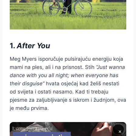
1.
After You
Meg Myers isporučuje pulsirajuću energiju koja
mami na ples, ali i na prisnost. Stih
“Just wanna
dance with you all night; when everyone has
their disguise”
hvata osjećaj kad želiš nestati
od svijeta i ostati nasamo. Kad ti trebaju
pjesme za zaljubljivanje s iskrom i žudnjom, ova
je među prvima.
×