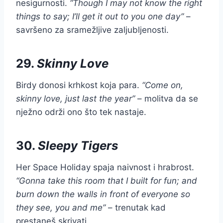
nesigurnosti.
“Though I may not know the right
things to say; I’ll get it out to you one day”
–
savršeno za sramežljive zaljubljenosti.
29.
Skinny Love
Birdy donosi krhkost koja para.
“Come on,
skinny love, just last the year”
– molitva da se
nježno održi ono što tek nastaje.
30.
Sleepy Tigers
Her Space Holiday spaja naivnost i hrabrost.
“Gonna take this room that I built for fun; and
burn down the walls in front of everyone so
they see, you and me”
– trenutak kad
prestaneš skrivati.