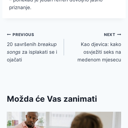
priznanje.
Post
PREVIOUS
NEXT
20 savršenih
breakup
Kao djevica: kako
navigation
songs
za isplakati se i
osvježiti seks na
ojačati
medenom mjesecu
Možda će Vas zanimati