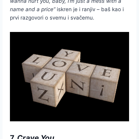
wanna hurt you, baby, I’m just a mess with a
name and a price”
iskren je i ranjiv – baš kao i
prvi razgovori o svemu i svačemu.
7.
Crave You