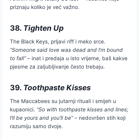
priznaju koliko je već važno.
38.
Tighten Up
The Black Keys, prljavi riff i meko srce.
“Someone said love was dead and I’m bound
to fall”
– inat i predaja u isto vrijeme, baš kakve
pjesme za zaljubljivanje često trebaju.
39.
Toothpaste Kisses
The Maccabees su jutarnji rituali i smijeh u
kupaonici.
“So with toothpaste kisses and lines;
I’ll be yours and you’ll be”
– nedovršen stih koji
razumiju samo dvoje.