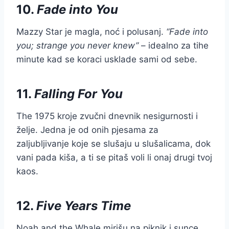
10.
Fade into You
Mazzy Star je magla, noć i polusanj.
“Fade into
you; strange you never knew”
– idealno za tihe
minute kad se koraci usklade sami od sebe.
11.
Falling For You
The 1975 kroje zvučni dnevnik nesigurnosti i
želje. Jedna je od onih pjesama za
zaljubljivanje koje se slušaju u slušalicama, dok
vani pada kiša, a ti se pitaš voli li onaj drugi tvoj
kaos.
12.
Five Years Time
Noah and the Whale mirišu na piknik i sunce.