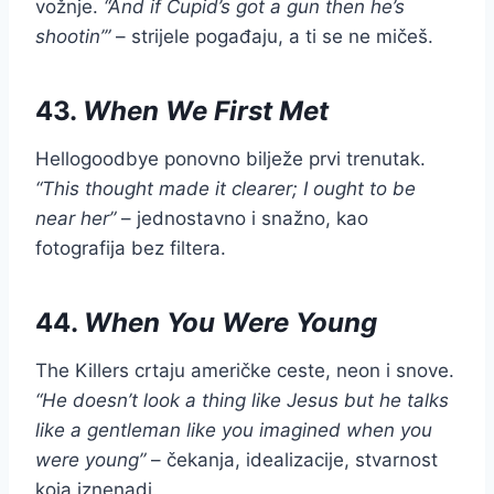
vožnje.
“And if Cupid’s got a gun then he’s
shootin’”
– strijele pogađaju, a ti se ne mičeš.
43.
When We First Met
Hellogoodbye ponovno bilježe prvi trenutak.
“This thought made it clearer; I ought to be
near her”
– jednostavno i snažno, kao
fotografija bez filtera.
44.
When You Were Young
The Killers crtaju američke ceste, neon i snove.
“He doesn’t look a thing like Jesus but he talks
like a gentleman like you imagined when you
were young”
– čekanja, idealizacije, stvarnost
koja iznenadi.