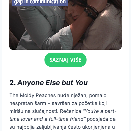
Click for sound
SAZNAJ VIŠE
2.
Anyone Else but You
The Moldy Peaches nude nježan, pomalo
nespretan šarm – savršen za početke koji
mirišu na slučajnosti. Rečenica
“You’re a part-
time lover and a full-time friend”
podsjeća da
su najbolja zaljubljivanja često ukorijenjena u