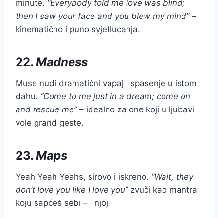
minute.
“Everybody told me love was blind;
then I saw your face and you blew my mind”
–
kinematično i puno svjetlucanja.
22.
Madness
Muse nudi dramatični vapaj i spasenje u istom
dahu.
“Come to me just in a dream; come on
and rescue me”
– idealno za one koji u ljubavi
vole grand geste.
23.
Maps
Yeah Yeah Yeahs, sirovo i iskreno.
“Wait, they
don’t love you like I love you”
zvuči kao mantra
koju šapćeš sebi – i njoj.