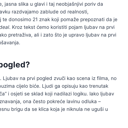
 jasna slika u glavi i taj neobjašnjivi poriv da
astavku razdvajamo zablude od realnosti,
aj te donosimo 21 znak koji pomaže prepoznati da je
 deal
. Kroz tekst ćemo koristiti pojam ljubav na prvi
ko pretraživa, ali i zato što je upravo ljubav na prvi
pšavanja.
i pogled?
t. Ljubav na prvi pogled zvuči kao scena iz filma, no
buzima cijelo biće. Ljudi ga opisuju kao trenutak
a” i osjeti se sklad koji nadilazi logiku. Iako ljubav
znavanja, ona često pokreće lavinu odluka –
snu brigu da se klica koja je niknula ne uguši u