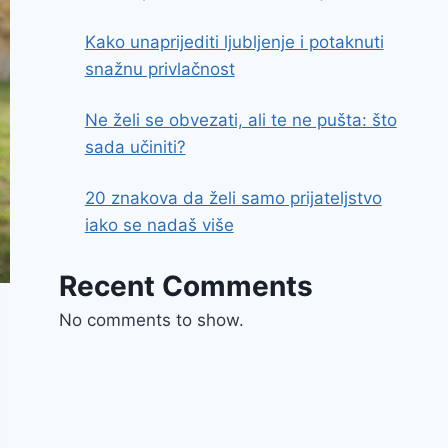
Kako unaprijediti ljubljenje i potaknuti
snažnu privlačnost
Ne želi se obvezati, ali te ne pušta: što
sada učiniti?
20 znakova da želi samo prijateljstvo
iako se nadaš više
Recent Comments
No comments to show.