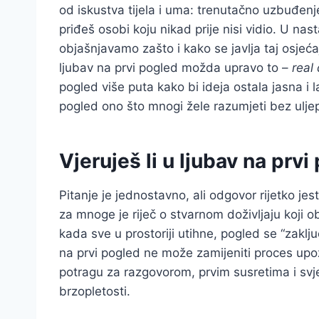
od iskustva tijela i uma: trenutačno uzbuđenje,
priđeš osobi koju nikad prije nisi vidio. U n
objašnjavamo zašto i kako se javlja taj osjeć
ljubav na prvi pogled možda upravo to –
real
pogled više puta kako bi ideja ostala jasna i la
pogled ono što mnogi žele razumjeti bez ulje
Vjeruješ li u ljubav na prv
Pitanje je jednostavno, ali odgovor rijetko jes
za mnoge je riječ o stvarnom doživljaju koji o
kada sve u prostoriji utihne, pogled se “zaključ
na prvi pogled ne može zamijeniti proces upo
potragu za razgovorom, prvim susretima i svje
brzopletosti.