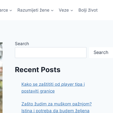
arce
Razumijeti žene
Veze
Bolji život
Search
Search
Recent Posts
Kako se zaštititi od
player
tipa i
postaviti granice
Zašto žudim za muškom pažnjom?
Istina i potreba da budem željena