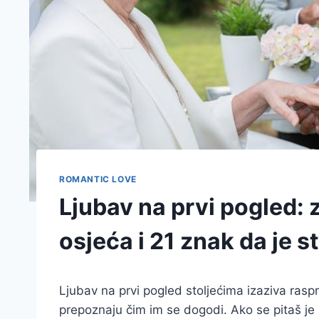
ROMANTIC LOVE
Ljubav na prvi pogled: 
osjeća i 21 znak da je s
Ljubav na prvi pogled stoljećima izaziva raspr
prepoznaju čim im se dogodi. Ako se pitaš je l