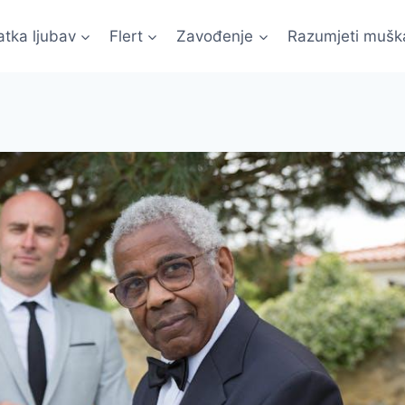
atka ljubav
Flert
Zavođenje
Razumjeti mušk