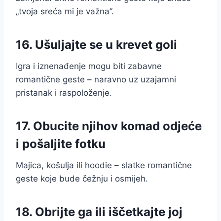
„tvoja sreća mi je važna”.
16. Ušuljajte se u krevet goli
Igra i iznenađenje mogu biti zabavne
romantične geste – naravno uz uzajamni
pristanak i raspoloženje.
17. Obucite njihov komad odjeće
i pošaljite fotku
Majica, košulja ili hoodie – slatke romantične
geste koje bude čežnju i osmijeh.
18. Obrijte ga ili iščetkajte joj