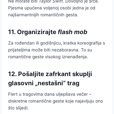
Ne morate biti
Taylor Swift
. Dovoljno je srce.
Pjesma upućena voljenoj osobi jedna je od
najšarmantnijih romantičnih gesta.
11. Organizirajte
flash mob
Za rođendan ili godišnjicu, kratka koreografija s
prijateljima može biti nezaboravna. To su
romantične geste visokog iznenađenja.
12. Pošaljite zafrkant skuplji
glasovni „nestašni” trag
Flert u tragovima dana uljepšava večer –
diskretne romantične geste koje najavljuju ono
što slijedi.