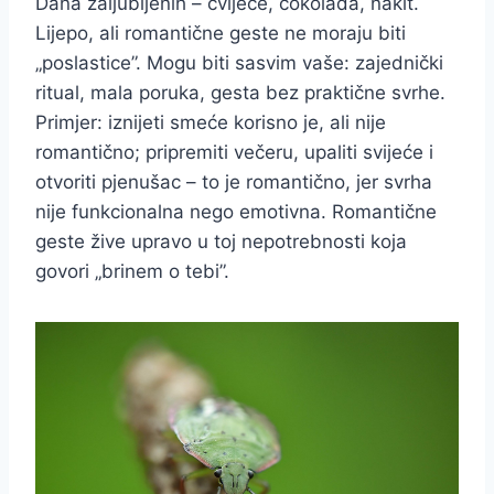
Dana zaljubljenih – cvijeće, čokolada, nakit.
Lijepo, ali romantične geste ne moraju biti
„poslastice”. Mogu biti sasvim vaše: zajednički
ritual, mala poruka, gesta bez praktične svrhe.
Primjer: iznijeti smeće korisno je, ali nije
romantično; pripremiti večeru, upaliti svijeće i
otvoriti pjenušac – to je romantično, jer svrha
nije funkcionalna nego emotivna. Romantične
geste žive upravo u toj nepotrebnosti koja
govori „brinem o tebi”.