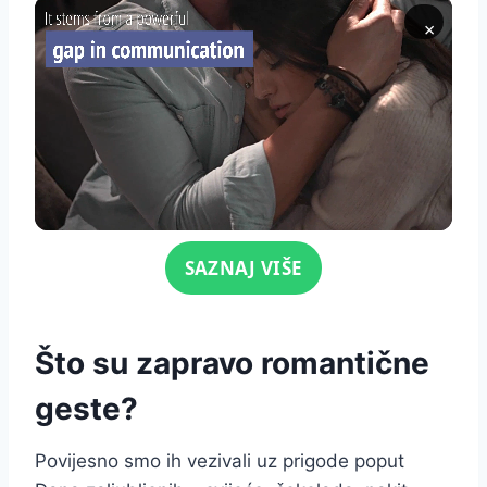
×
Click for sound
SAZNAJ VIŠE
Što su zapravo romantične
geste?
Povijesno smo ih vezivali uz prigode poput