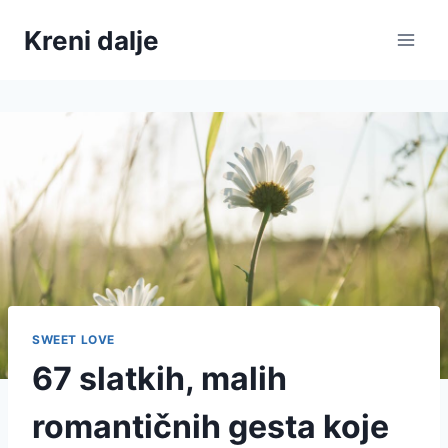
Skip
Kreni dalje
to
content
SWEET LOVE
67 slatkih, malih
romantičnih gesta koje