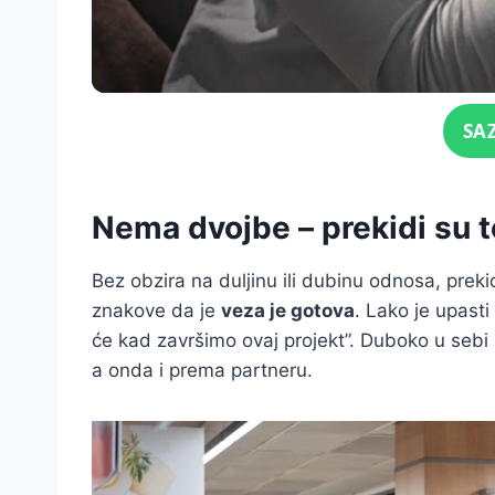
Click for sound
SA
Nema dvojbe – prekidi su t
Bez obzira na duljinu ili dubinu odnosa, preki
znakove da je
veza je gotova
. Lako je upasti
će kad završimo ovaj projekt”. Duboko u sebi
a onda i prema partneru.