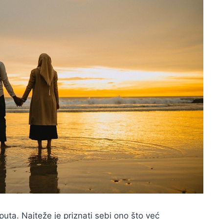
puta. Najteže je priznati sebi ono što već