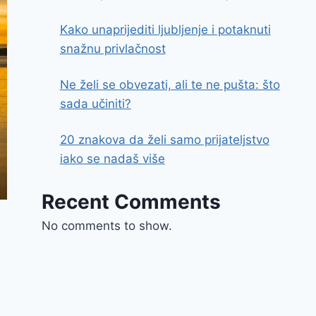
Kako unaprijediti ljubljenje i potaknuti
snažnu privlačnost
Ne želi se obvezati, ali te ne pušta: što
sada učiniti?
20 znakova da želi samo prijateljstvo
iako se nadaš više
Recent Comments
No comments to show.