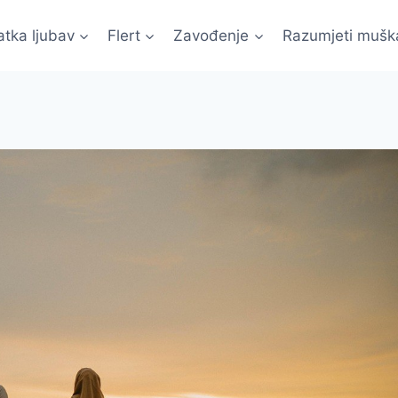
atka ljubav
Flert
Zavođenje
Razumjeti mušk