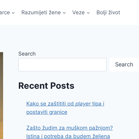
arce
Razumijeti žene
Veze
Bolji život
Search
Search
Recent Posts
Kako se zaštititi od
player
tipa i
postaviti granice
Zašto žudim za muškom pažnjom?
Istina i potreba da budem željena