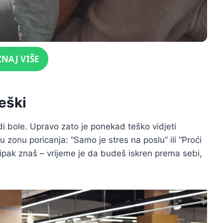
ZNAJ VIŠE
eški
di bole. Upravo zato je ponekad teško vidjeti
 u zonu poricanja: “Samo je stres na poslu” ili “Proći
 ipak znaš – vrijeme je da budeš iskren prema sebi,