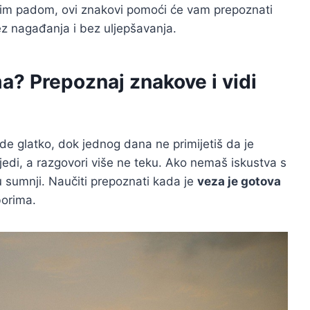
nim padom, ovi znakovi pomoći će vam prepoznati
ez nagađanja i bez uljepšavanja.
ma? Prepoznaj znakove i vidi
de glatko, dok jednog dana ne primijetiš da je
jedi, a razgovori više ne teku. Ako nemaš iskustva s
u sumnji. Naučiti prepoznati kada je
veza je gotova
borima.