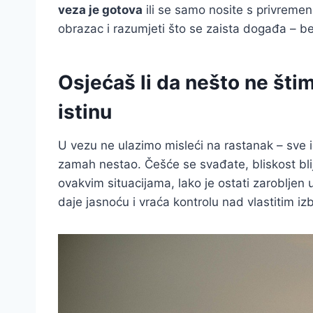
veza je gotova
ili se samo nosite s privreme
obrazac i razumjeti što se zaista događa – b
Osjećaš li da nešto ne šti
istinu
U vezu ne ulazimo misleći na rastanak – sve i
zamah nestao. Češće se svađate, bliskost bli
ovakvim situacijama, lako je ostati zarobljen 
daje jasnoću i vraća kontrolu nad vlastitim iz