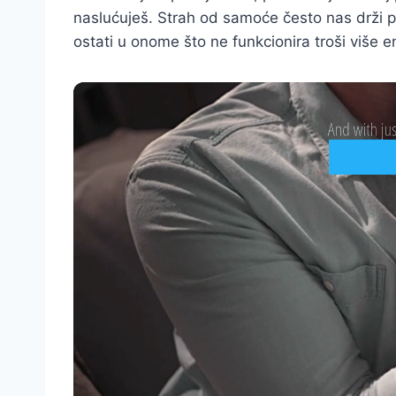
naslućuješ. Strah od samoće često nas drži pr
ostati u onome što ne funkcionira troši više e