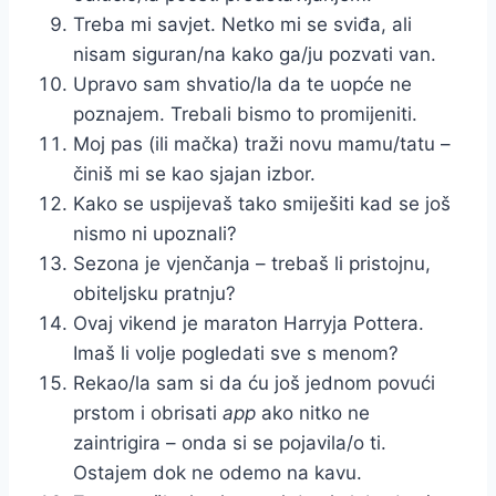
Treba mi savjet. Netko mi se sviđa, ali
nisam siguran/na kako ga/ju pozvati van.
Upravo sam shvatio/la da te uopće ne
poznajem. Trebali bismo to promijeniti.
Moj pas (ili mačka) traži novu mamu/tatu –
činiš mi se kao sjajan izbor.
Kako se uspijevaš tako smiješiti kad se još
nismo ni upoznali?
Sezona je vjenčanja – trebaš li pristojnu,
obiteljsku pratnju?
Ovaj vikend je maraton Harryja Pottera.
Imaš li volje pogledati sve s menom?
Rekao/la sam si da ću još jednom povući
prstom i obrisati
app
ako nitko ne
zaintrigira – onda si se pojavila/o ti.
Ostajem dok ne odemo na kavu.