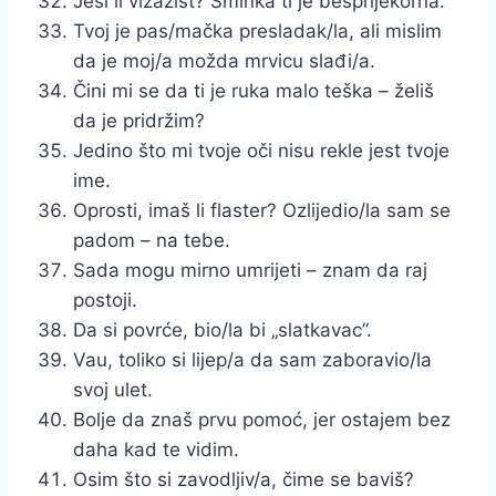
Jesi li vizažist? Šminka ti je besprijekorna.
Tvoj je pas/mačka presladak/la, ali mislim
da je moj/a možda mrvicu slađi/a.
Čini mi se da ti je ruka malo teška – želiš
da je pridržim?
Jedino što mi tvoje oči nisu rekle jest tvoje
ime.
Oprosti, imaš li flaster? Ozlijedio/la sam se
padom – na tebe.
Sada mogu mirno umrijeti – znam da raj
postoji.
Da si povrće, bio/la bi „slatkavac”.
Vau, toliko si lijep/a da sam zaboravio/la
svoj ulet.
Bolje da znaš prvu pomoć, jer ostajem bez
daha kad te vidim.
Osim što si zavodljiv/a, čime se baviš?