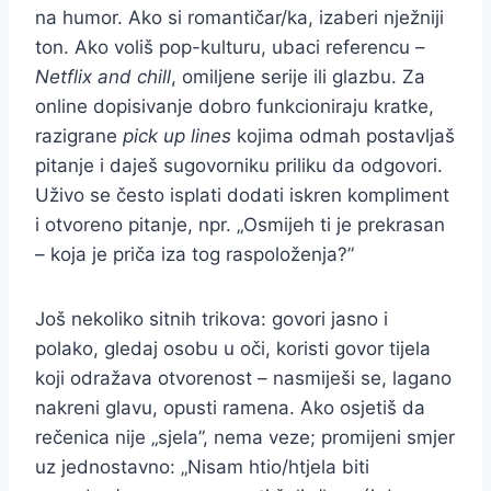
na humor. Ako si romantičar/ka, izaberi nježniji
ton. Ako voliš pop-kulturu, ubaci referencu –
Netflix and chill
, omiljene serije ili glazbu. Za
online dopisivanje dobro funkcioniraju kratke,
razigrane
pick up lines
kojima odmah postavljaš
pitanje i daješ sugovorniku priliku da odgovori.
Uživo se često isplati dodati iskren kompliment
i otvoreno pitanje, npr. „Osmijeh ti je prekrasan
– koja je priča iza tog raspoloženja?”
Još nekoliko sitnih trikova: govori jasno i
polako, gledaj osobu u oči, koristi govor tijela
koji odražava otvorenost – nasmiješi se, lagano
nakreni glavu, opusti ramena. Ako osjetiš da
rečenica nije „sjela”, nema veze; promijeni smjer
uz jednostavno: „Nisam htio/htjela biti