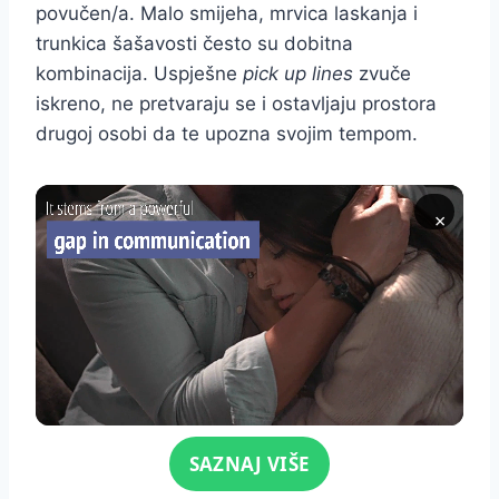
povučen/a. Malo smijeha, mrvica laskanja i
trunkica šašavosti često su dobitna
kombinacija. Uspješne
pick up lines
zvuče
iskreno, ne pretvaraju se i ostavljaju prostora
drugoj osobi da te upozna svojim tempom.
×
Click for sound
SAZNAJ VIŠE