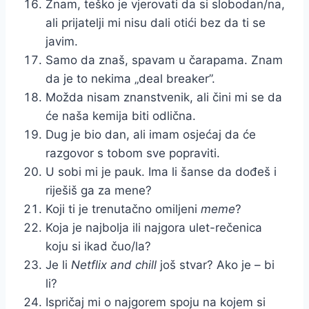
Znam, teško je vjerovati da si slobodan/na,
ali prijatelji mi nisu dali otići bez da ti se
javim.
Samo da znaš, spavam u čarapama. Znam
da je to nekima „deal breaker”.
Možda nisam znanstvenik, ali čini mi se da
će naša kemija biti odlična.
Dug je bio dan, ali imam osjećaj da će
razgovor s tobom sve popraviti.
U sobi mi je pauk. Ima li šanse da dođeš i
riješiš ga za mene?
Koji ti je trenutačno omiljeni
meme
?
Koja je najbolja ili najgora ulet-rečenica
koju si ikad čuo/la?
Je li
Netflix and chill
još stvar? Ako je – bi
li?
Ispričaj mi o najgorem spoju na kojem si