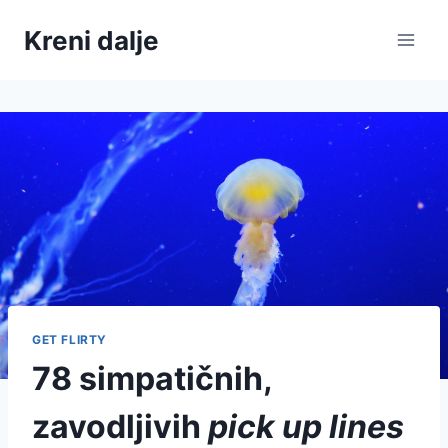
Skip
Kreni dalje
to
content
GET FLIRTY
78 simpatičnih,
zavodljivih
pick up lines