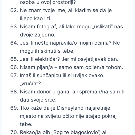
osoba u ovoj prostoriji?
Ne znam tvoje ime, ali kladim se da je
lijepo kao i ti.
Nisam fotograf, ali lako mogu „uslikati” nas
dvoje zajedno.
Jesi li nešto napravila/o mojim očima? Ne
mogu ih skinuti s tebe.
Jesi li električar? Jer mi osvjetljavaš dan.
Nisam pijan/a – samo sam opijen/a tobom.
Imaš li sunčanicu ili si uvijek ovako
„vruć/a”?
Nisam donor organa, ali spreman/na sam ti
dati svoje srce.
Tko kaže da je Disneyland najsretnije
mjesto na svijetu očito nije stajao pokraj
tebe.
Rekao/la bih „Bog te blagoslovio”, ali