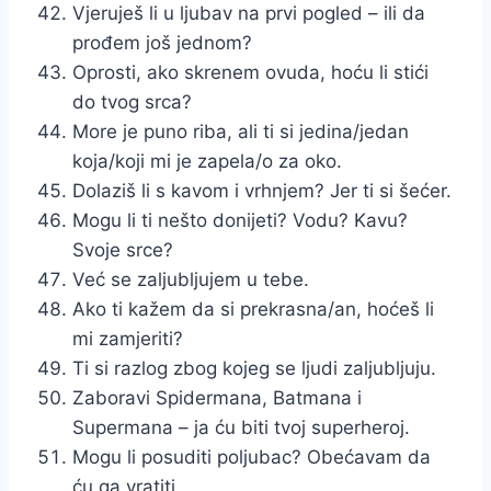
Vjeruješ li u ljubav na prvi pogled – ili da
prođem još jednom?
Oprosti, ako skrenem ovuda, hoću li stići
do tvog srca?
More je puno riba, ali ti si jedina/jedan
koja/koji mi je zapela/o za oko.
Dolaziš li s kavom i vrhnjem? Jer ti si šećer.
Mogu li ti nešto donijeti? Vodu? Kavu?
Svoje srce?
Već se zaljubljujem u tebe.
Ako ti kažem da si prekrasna/an, hoćeš li
mi zamjeriti?
Ti si razlog zbog kojeg se ljudi zaljubljuju.
Zaboravi Spidermana, Batmana i
Supermana – ja ću biti tvoj superheroj.
Mogu li posuditi poljubac? Obećavam da
ću ga vratiti.