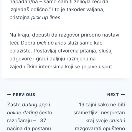
napadan/na – samo sam ti želio/la reći da
izgledaš odlično.” I to je također valjana,
pristojna
pick up lines
.
Na kraju, dopusti da razgovor prirodno nastavi
teći. Dobra
pick up lines
služi samo kao
polazište. Postavljaj otvorena pitanja, slušaj
odgovore i gradi daljnju razmjenu na
zajedničkim interesima koji se pojave usput.
Post
PREVIOUS
NEXT
Zašto
dating app
i
19 tajni kako ne biti
navigation
online dating
često
sramežljiv i nespretan
razočaraju – i 37
kraj svoje
crush
i
načina da postanu
razgovarati opušteno