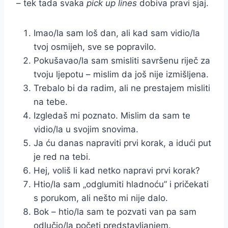
– tek tada svaka
pick up lines
dobiva pravi sjaj.
Imao/la sam loš dan, ali kad sam vidio/la
tvoj osmijeh, sve se popravilo.
Pokušavao/la sam smisliti savršenu riječ za
tvoju ljepotu – mislim da još nije izmišljena.
Trebalo bi da radim, ali ne prestajem misliti
na tebe.
Izgledaš mi poznato. Mislim da sam te
vidio/la u svojim snovima.
Ja ću danas napraviti prvi korak, a idući put
je red na tebi.
Hej, voliš li kad netko napravi prvi korak?
Htio/la sam „odglumiti hladnoću” i pričekati
s porukom, ali nešto mi nije dalo.
Bok – htio/la sam te pozvati van pa sam
odlučio/la početi predstavljanjem.