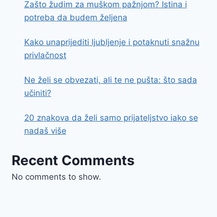
Zašto žudim za muškom pažnjom? Istina i
potreba da budem željena
Kako unaprijediti ljubljenje i potaknuti snažnu
privlačnost
Ne želi se obvezati, ali te ne pušta: što sada
učiniti?
20 znakova da želi samo prijateljstvo iako se
nadaš više
Recent Comments
No comments to show.