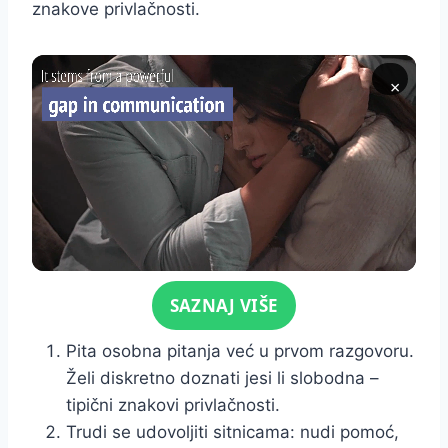
znakove privlačnosti.
×
Click for sound
SAZNAJ VIŠE
Pita osobna pitanja već u prvom razgovoru.
Želi diskretno doznati jesi li slobodna –
tipični znakovi privlačnosti.
Trudi se udovoljiti sitnicama: nudi pomoć,