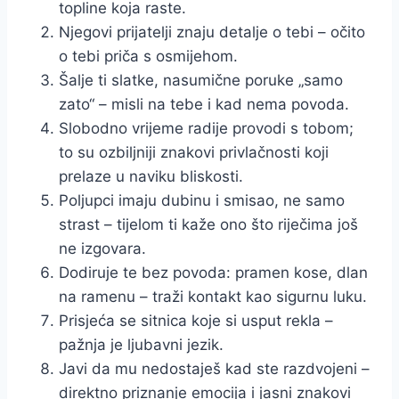
topline koja raste.
Njegovi prijatelji znaju detalje o tebi – očito
o tebi priča s osmijehom.
Šalje ti slatke, nasumične poruke „samo
zato“ – misli na tebe i kad nema povoda.
Slobodno vrijeme radije provodi s tobom;
to su ozbiljniji znakovi privlačnosti koji
prelaze u naviku bliskosti.
Poljupci imaju dubinu i smisao, ne samo
strast – tijelom ti kaže ono što riječima još
ne izgovara.
Dodiruje te bez povoda: pramen kose, dlan
na ramenu – traži kontakt kao sigurnu luku.
Prisjeća se sitnica koje si usput rekla –
pažnja je ljubavni jezik.
Javi da mu nedostaješ kad ste razdvojeni –
direktno priznanje emocija i jasni znakovi