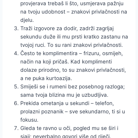
provjerava trebaš li što, usmjerava pažnju
na tvoju udobnost – znakovi privlačnosti na
djelu.
Traži izgovore za dodir, zadrži zagrljaj
sekundu duže ili mu prsti kratko zastanu na
tvojoj ruci. To su rani znakovi privlačnosti.
Često te komplimentira – frizuru, osmijeh,
način na koji pričaš. Kad komplimenti
dolaze prirodno, to su znakovi privlačnosti,
a ne puka kurtoazija.
Smiješi se i rumeni bez posebnog razloga;
sama tvoja blizina mu je uzbudljiva.
Prekida ometanja u sekundi – telefon,
prolazni poznanik – sve sekundarno, ti si u
fokusu.
Gleda te ravno u oči, pogled mu se širi i
sjaji; neverbalno govori više od riječi.