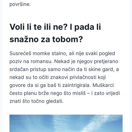
površine.
Voli li te ili ne? I pada li
snažno za tobom?
Susrećeš momke stalno, ali nije svaki pogled
poziv na romansu. Nekad je njegov pretjerano
srdačan pristup samo način da ti skine gard, a
nekad su to očiti znakovi privlačnosti koji
govore da si ga baš ti zaintrigirala. Muškarci
često planu brže nego što misliš – i zato vrijedi
znati što točno gledati.