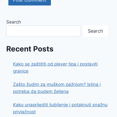
Search
Search
Recent Posts
Kako se zaštititi od
player
tipa i postaviti
granice
Zašto žudim za muškom pažnjom? Istina i
potreba da budem željena
Kako unaprijediti ljubljenje i potaknuti snažnu
privlačnost