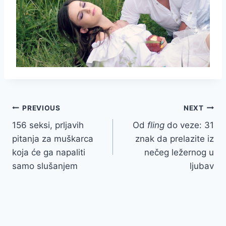
Post
PREVIOUS
NEXT
156 seksi, prljavih
Od
fling
do veze: 31
navigation
pitanja za muškarca
znak da prelazite iz
koja će ga napaliti
nečeg ležernog u
samo slušanjem
ljubav