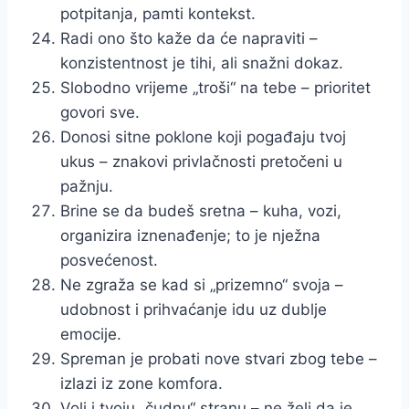
potpitanja, pamti kontekst.
Radi ono što kaže da će napraviti –
konzistentnost je tihi, ali snažni dokaz.
Slobodno vrijeme „troši“ na tebe – prioritet
govori sve.
Donosi sitne poklone koji pogađaju tvoj
ukus – znakovi privlačnosti pretočeni u
pažnju.
Brine se da budeš sretna – kuha, vozi,
organizira iznenađenje; to je nježna
posvećenost.
Ne zgraža se kad si „prizemno“ svoja –
udobnost i prihvaćanje idu uz dublje
emocije.
Spreman je probati nove stvari zbog tebe –
izlazi iz zone komfora.
Voli i tvoju „čudnu“ stranu – ne želi da je