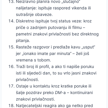
Neizravno planira novo „slučajno“
nalijetanje: ispituje raspored vikenda ili
sutrašnje obaveze.
Diskretno ispituje tvoj status veze: kroz
priče o zadnjem putovanju ili filmu –
pametni znakovi privlačnosti bez direktnog
pitanja.
Rasteže razgovor i predlaže kavu „usput“
jer „ionako imate par minuta“ – želi još
vremena s tobom.
Traži broj ili profil, a ako ti napiše poruku
isti ili sljedeći dan, to su vrlo jasni znakovi
privlačnosti.
Ostaje u kontaktu kroz kratke poruke ili
šalje pozdrav preko
DM
-a – kontinuirani
znakovi privlačnosti.
Natjecateljski reagira ako ga netko pred