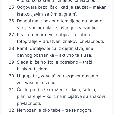
– to su konzistentni znakovi privlačnosti.
Odgovara brzo, čak i kad je zauzet – makar
kratko „javim se čim stignem“.
Donosi male poklone temeljene na onome
što si spomenula – slušao je i zapamtio.
Prvi komentira tvoje objave, osobito
fotografije – društveni znakovi privlačnosti.
Pamti detalje: priču iz djetinjstva, ime
davnog poznanika – aktivno te sluša.
Sjeda bliže no što je potrebno – traži
bliskost tijelom.
U grupi te „izdvaja“ za razgovor nasamo –
želi vašu mini zonu.
Često predlaže druženje – kino, šetnja,
planinarenje – količina inicijative su znakovi
privlačnosti.
Nervozan je oko tebe – trese nogom,