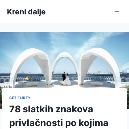
Skip
Kreni dalje
to
content
GET FLIRTY
78 slatkih znakova
privlačnosti po kojima