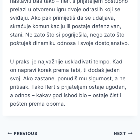
nastaviti baš tako – flert s prijateljem postupno
prelazi u otvorenu igru dvoje odraslih koji se
sviđaju. Ako pak primijetiš da se udaljava,
skraćuje komunikaciju ili postaje defenzivan,
stani. Ne zato što si pogriješila, nego zato što
poštuješ dinamiku odnosa i svoje dostojanstvo.
U praksi je najvažnije usklađivati tempo. Kad
on napravi korak prema tebi, ti dodaš jedan
svoj. Ako zastane, ponudiš mu sigurnost, a ne
pritisak. Tako flert s prijateljem ostaje ugodan,
a odnos – kakav god ishod bio – ostaje čist i
pošten prema oboma.
Post
PREVIOUS
NEXT