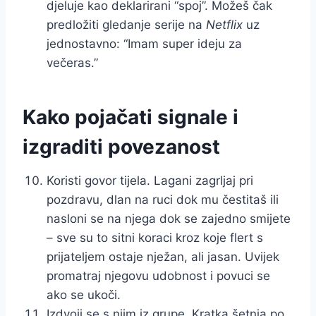
djeluje kao deklarirani “spoj”. Možeš čak
predložiti gledanje serije na
Netflix
uz
jednostavno: “Imam super ideju za
večeras.”
Kako pojačati signale i
izgraditi povezanost
Koristi govor tijela. Lagani zagrljaj pri
pozdravu, dlan na ruci dok mu čestitaš ili
nasloni se na njega dok se zajedno smijete
– sve su to sitni koraci kroz koje flert s
prijateljem ostaje nježan, ali jasan. Uvijek
promatraj njegovu udobnost i povuci se
ako se ukoči.
Izdvoji se s njim iz grupe. Kratka šetnja po