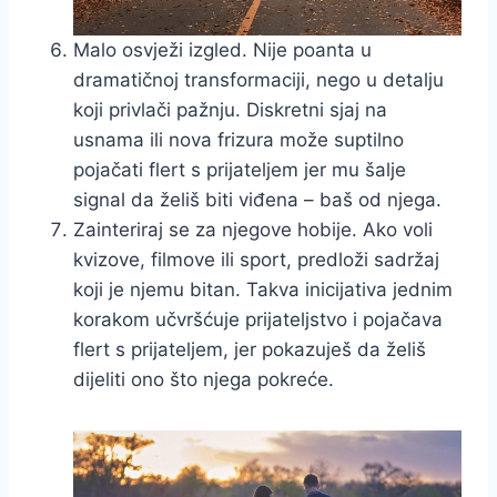
Malo osvježi izgled. Nije poanta u
dramatičnoj transformaciji, nego u detalju
koji privlači pažnju. Diskretni sjaj na
usnama ili nova frizura može suptilno
pojačati flert s prijateljem jer mu šalje
signal da želiš biti viđena – baš od njega.
Zainteri­raj se za njegove hobije. Ako voli
kvizove, filmove ili sport, predloži sadržaj
koji je njemu bitan. Takva inicijativa jednim
korakom učvršćuje prijateljstvo i pojačava
flert s prijateljem, jer pokazuješ da želiš
dijeliti ono što njega pokreće.