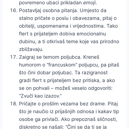
povremeno ubaci prikladan
emoji
.
Postavljaj osobna pitanja. Umjesto da
stalno pričate o poslu i obavezama, pitaj o
obitelji, uspomenama i vrijednostima. Tako
flert s prijateljem dobiva emocionalnu
dubinu, a ti otkrivaš teme koje vas prirodno
zbližavaju.
Zaigraj se temom poljubca. Kreneš
humorom o “francuskom” poljupcu, pa pitaš
što čini dobar poljubac. Ta razigranost
gradi flert s prijateljem bez pritiska, a ako
se on pohvali – možeš veselo odgovoriti:
“Zvuči kao izazov.”
Pričajte o prošlim vezama bez drame. Pitaj
što je naučio iz prijašnjih odnosa i kakav tip
osobe ga privlači. Ako prepoznaš sličnosti,
diskretno se našali: “Čini se da ti se ja