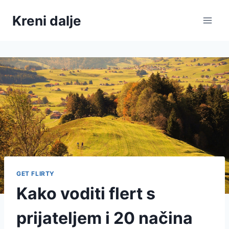
Skip
Kreni dalje
to
content
GET FLIRTY
Kako voditi flert s
prijateljem i 20 načina