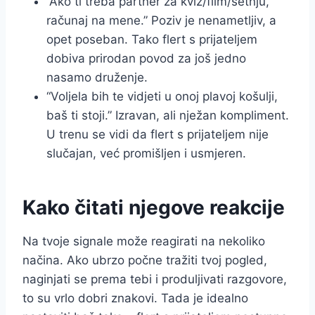
“Ako ti treba partner za kviz/film/šetnju,
računaj na mene.” Poziv je nenametljiv, a
opet poseban. Tako flert s prijateljem
dobiva prirodan povod za još jedno
nasamo druženje.
“Voljela bih te vidjeti u onoj plavoj košulji,
baš ti stoji.” Izravan, ali nježan kompliment.
U trenu se vidi da flert s prijateljem nije
slučajan, već promišljen i usmjeren.
Kako čitati njegove reakcije
Na tvoje signale može reagirati na nekoliko
načina. Ako ubrzo počne tražiti tvoj pogled,
naginjati se prema tebi i produljivati razgovore,
to su vrlo dobri znakovi. Tada je idealno