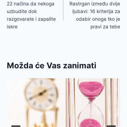
22 načina da nekoga
Rastrgan između dvije
navigation
uzbudite dok
ljubavi: 16 kriterija za
razgovarate i zapalite
odabir onoga tko je
iskre
pravi za tebe
Možda će Vas zanimati