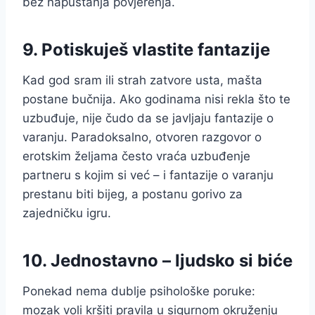
bez napuštanja povjerenja.
9. Potiskuješ vlastite fantazije
Kad god sram ili strah zatvore usta, mašta
postane bučnija. Ako godinama nisi rekla što te
uzbuđuje, nije čudo da se javljaju fantazije o
varanju. Paradoksalno, otvoren razgovor o
erotskim željama često vraća uzbuđenje
partneru s kojim si već – i fantazije o varanju
prestanu biti bijeg, a postanu gorivo za
zajedničku igru.
10. Jednostavno – ljudsko si biće
Ponekad nema dublje psihološke poruke:
mozak voli kršiti pravila u sigurnom okruženju