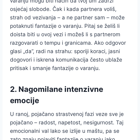
varanju mogu biti način da tvoj um zadrži
osjećaj slobode. Čak i kada partnera voliš,
strah od vezivanja – a ne partner sam – može
potaknuti fantazije o varanju. Pitaj se želiš li
doista biti u ovoj vezi i možeš li s partnerom
razgovarati o tempu i granicama. Ako odgovor
glasi „da”, radi na strahu: sporiji koraci, jasni
dogovori i iskrena komunikacija često ublaže
pritisak i smanje fantazije o varanju.
2. Nagomilane intenzivne
emocije
U ranoj, pojačano strastvenoj fazi veze sve je
pojačano – radost, napetost, nesigurnost. Taj
emocionalni val lako se izlije u maštu, pa se
zato znaju pojaviti fantazije o varanju iako