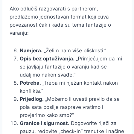
Ako odlučiš razgovarati s partnerom,
predlažemo jednostavan format koji čuva
povezanost čak i kada su tema fantazije o
varanju:
Namjera.
„Želim nam više bliskosti.”
Opis bez optuživanja.
„Primjećujem da mi
se javljaju fantazije o varanju kad se
udaljimo nakon svađe.”
Potreba.
„Treba mi nježan kontakt nakon
konflikta.”
Prijedlog.
„Možemo li uvesti pravilo da se
pola sata poslije rasprave vratimo i
provjerimo kako smo?”
Granice i sigurnost.
Dogovorite riječi za
pauzu, redovite „check-in” trenutke i načine