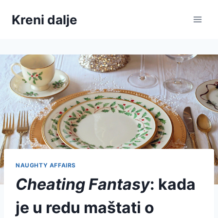
Skip
Kreni dalje
to
content
NAUGHTY AFFAIRS
Cheating Fantasy
: kada
je u redu maštati o