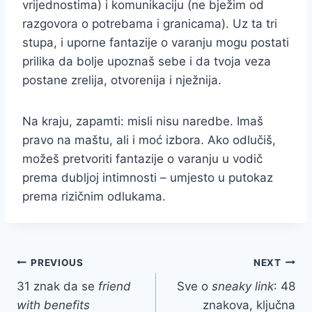
vrijednostima) i komunikaciju (ne bježim od
razgovora o potrebama i granicama). Uz ta tri
stupa, i uporne fantazije o varanju mogu postati
prilika da bolje upoznaš sebe i da tvoja veza
postane zrelija, otvorenija i nježnija.
Na kraju, zapamti: misli nisu naredbe. Imaš
pravo na maštu, ali i moć izbora. Ako odlučiš,
možeš pretvoriti fantazije o varanju u vodič
prema dubljoj intimnosti – umjesto u putokaz
prema rizičnim odlukama.
Post
PREVIOUS
NEXT
31 znak da se
friend
Sve o
sneaky link
: 48
navigation
with benefits
znakova, ključna