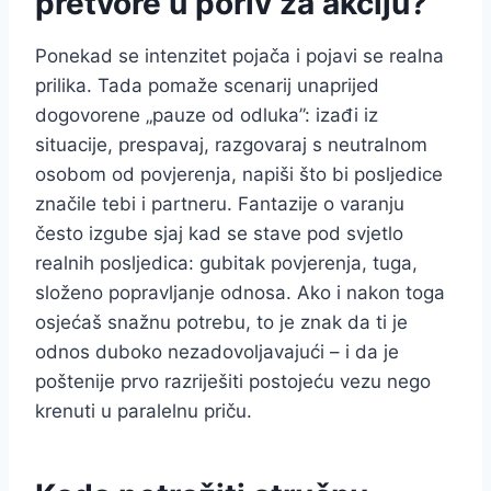
pretvore u poriv za akciju?
Ponekad se intenzitet pojača i pojavi se realna
prilika. Tada pomaže scenarij unaprijed
dogovorene „pauze od odluka”: izađi iz
situacije, prespavaj, razgovaraj s neutralnom
osobom od povjerenja, napiši što bi posljedice
značile tebi i partneru. Fantazije o varanju
često izgube sjaj kad se stave pod svjetlo
realnih posljedica: gubitak povjerenja, tuga,
složeno popravljanje odnosa. Ako i nakon toga
osjećaš snažnu potrebu, to je znak da ti je
odnos duboko nezadovoljavajući – i da je
poštenije prvo razriješiti postojeću vezu nego
krenuti u paralelnu priču.