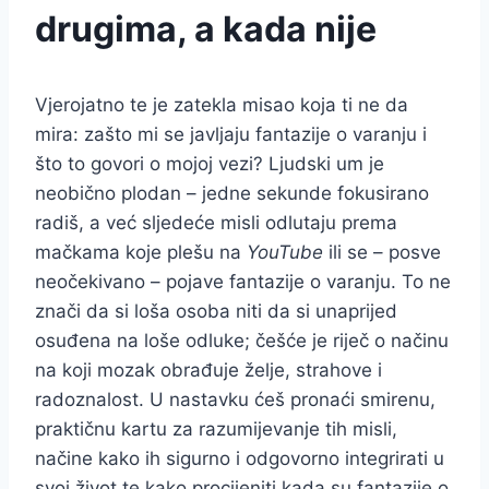
drugima, a kada nije
Vjerojatno te je zatekla misao koja ti ne da
mira: zašto mi se javljaju fantazije o varanju i
što to govori o mojoj vezi? Ljudski um je
neobično plodan – jedne sekunde fokusirano
radiš, a već sljedeće misli odlutaju prema
mačkama koje plešu na
YouTube
ili se – posve
neočekivano – pojave fantazije o varanju. To ne
znači da si loša osoba niti da si unaprijed
osuđena na loše odluke; češće je riječ o načinu
na koji mozak obrađuje želje, strahove i
radoznalost. U nastavku ćeš pronaći smirenu,
praktičnu kartu za razumijevanje tih misli,
načine kako ih sigurno i odgovorno integrirati u
svoj život te kako procijeniti kada su fantazije o