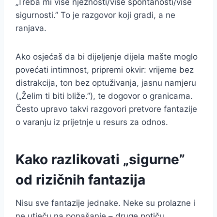
„Treba mi više nježnosti/više spontanosti/više
sigurnosti.” To je razgovor koji gradi, a ne
ranjava.
Ako osjećaš da bi dijeljenje dijela mašte moglo
povećati intimnost, pripremi okvir: vrijeme bez
distrakcija, ton bez optuživanja, jasnu namjeru
(„Želim ti biti bliže.”), te dogovor o granicama.
Često upravo takvi razgovori pretvore fantazije
o varanju iz prijetnje u resurs za odnos.
Kako razlikovati „sigurne”
od rizičnih fantazija
Nisu sve fantazije jednake. Neke su prolazne i
ne utječu na ponašanje – druge potiču