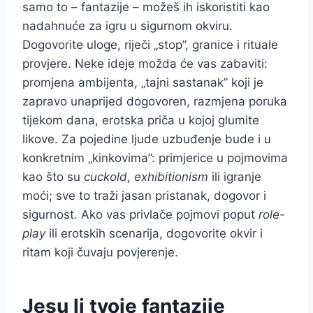
samo to – fantazije – možeš ih iskoristiti kao
nadahnuće za igru u sigurnom okviru.
Dogovorite uloge, riječi „stop”, granice i rituale
provjere. Neke ideje možda će vas zabaviti:
promjena ambijenta, „tajni sastanak” koji je
zapravo unaprijed dogovoren, razmjena poruka
tijekom dana, erotska priča u kojoj glumite
likove. Za pojedine ljude uzbuđenje bude i u
konkretnim „kinkovima”: primjerice u pojmovima
kao što su
cuckold
,
exhibitionism
ili igranje
moći; sve to traži jasan pristanak, dogovor i
sigurnost. Ako vas privlače pojmovi poput
role-
play
ili erotskih scenarija, dogovorite okvir i
ritam koji čuvaju povjerenje.
Jesu li tvoje fantazije