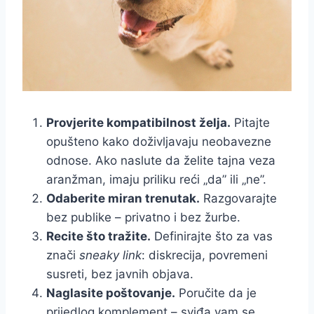
Provjerite kompatibilnost želja.
Pitajte
opušteno kako doživljavaju neobavezne
odnose. Ako naslute da želite tajna veza
aranžman, imaju priliku reći „da” ili „ne”.
Odaberite miran trenutak.
Razgovarajte
bez publike – privatno i bez žurbe.
Recite što tražite.
Definirajte što za vas
znači
sneaky link
: diskrecija, povremeni
susreti, bez javnih objava.
Naglasite poštovanje.
Poručite da je
prijedlog komplement – sviđa vam se