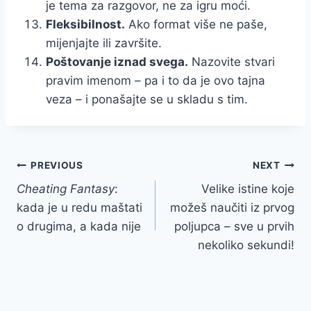
je tema za razgovor, ne za igru moći.
Fleksibilnost.
Ako format više ne paše,
mijenjajte ili završite.
Poštovanje iznad svega.
Nazovite stvari
pravim imenom – pa i to da je ovo tajna
veza – i ponašajte se u skladu s tim.
Post
PREVIOUS
NEXT
Cheating Fantasy
:
Velike istine koje
navigation
kada je u redu maštati
možeš naučiti iz prvog
o drugima, a kada nije
poljupca – sve u prvih
nekoliko sekundi!