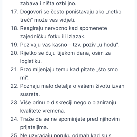
zabava i ništa ozbiljno.
Dogovori se često poništavaju ako „netko
treći” može vas vidjeti.
Reagiraju nervozno kad spomenete
zajedničku fotku ili izlazak.
Pozivaju vas kasno – tzv. poziv „u hodu”.
Rijetko se čuju tijekom dana, osim za
logistiku.
Brzo mijenjaju temu kad pitate „što smo
mi”.
Poznaju malo detalja o vašem životu izvan
susreta.
Više brinu o diskreciji nego o planiranju
kvalitete vremena.
Traže da se ne spominjete pred njihovim
prijateljima.
Ne uzvraćaju poruku odmah kad su s