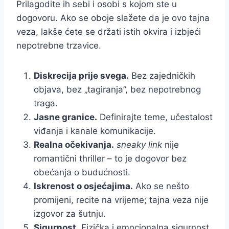
Prilagodite ih sebi i osobi s kojom ste u
dogovoru. Ako se oboje slažete da je ovo tajna
veza, lakše ćete se držati istih okvira i izbjeći
nepotrebne trzavice.
Diskrecija prije svega.
Bez zajedničkih
objava, bez „tagiranja”, bez nepotrebnog
traga.
Jasne granice.
Definirajte teme, učestalost
viđanja i kanale komunikacije.
Realna očekivanja.
sneaky link
nije
romantični thriller – to je dogovor bez
obećanja o budućnosti.
Iskrenost o osjećajima.
Ako se nešto
promijeni, recite na vrijeme; tajna veza nije
izgovor za šutnju.
Sigurnost.
Fizička i emocionalna sigurnost