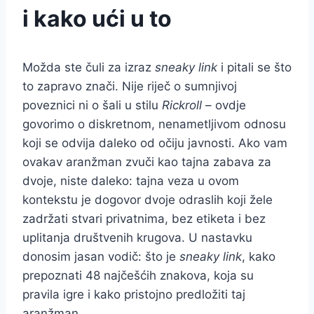
i kako ući u to
Možda ste čuli za izraz
sneaky link
i pitali se što
to zapravo znači. Nije riječ o sumnjivoj
poveznici ni o šali u stilu
Rickroll
– ovdje
govorimo o diskretnom, nenametljivom odnosu
koji se odvija daleko od očiju javnosti. Ako vam
ovakav aranžman zvuči kao tajna zabava za
dvoje, niste daleko: tajna veza u ovom
kontekstu je dogovor dvoje odraslih koji žele
zadržati stvari privatnima, bez etiketa i bez
uplitanja društvenih krugova. U nastavku
donosim jasan vodič: što je
sneaky link
, kako
prepoznati 48 najčešćih znakova, koja su
pravila igre i kako pristojno predložiti taj
aranžman.