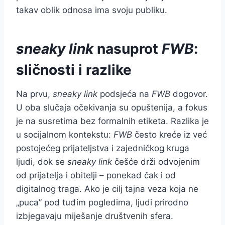
takav oblik odnosa ima svoju publiku.
sneaky link
nasuprot
FWB
:
sličnosti i razlike
Na prvu,
sneaky link
podsjeća na
FWB
dogovor.
U oba slučaja očekivanja su opuštenija, a fokus
je na susretima bez formalnih etiketa. Razlika je
u socijalnom kontekstu:
FWB
često kreće iz već
postojećeg prijateljstva i zajedničkog kruga
ljudi, dok se
sneaky link
češće drži odvojenim
od prijatelja i obitelji – ponekad čak i od
digitalnog traga. Ako je cilj tajna veza koja ne
„puca” pod tuđim pogledima, ljudi prirodno
izbjegavaju miješanje društvenih sfera.