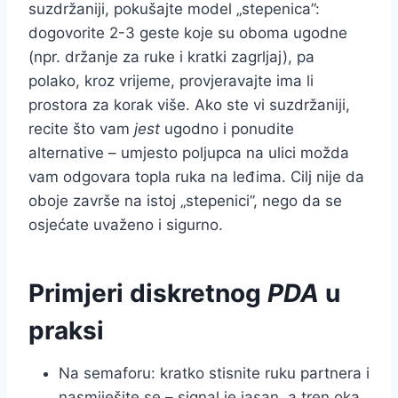
suzdržaniji, pokušajte model „stepenica”:
dogovorite 2-3 geste koje su oboma ugodne
(npr. držanje za ruke i kratki zagrljaj), pa
polako, kroz vrijeme, provjeravajte ima li
prostora za korak više. Ako ste vi suzdržaniji,
recite što vam
jest
ugodno i ponudite
alternative – umjesto poljupca na ulici možda
vam odgovara topla ruka na leđima. Cilj nije da
oboje završe na istoj „stepenici”, nego da se
osjećate uvaženo i sigurno.
Primjeri diskretnog
PDA
u
praksi
Na semaforu: kratko stisnite ruku partnera i
nasmiješite se – signal je jasan, a tren oka