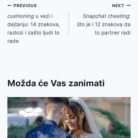
Post
PREVIOUS
NEXT
cushioning
u vezi i
Snapchat cheating
:
navigation
dejtanju: 14 znakova,
što je i 12 znakova da
razlozi i zašto ljudi to
to partner radi
rade
Možda će Vas zanimati