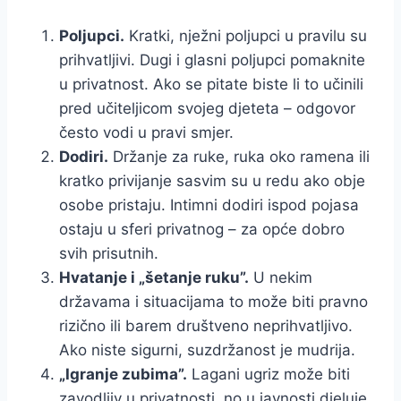
Poljupci.
Kratki, nježni poljupci u pravilu su
prihvatljivi. Dugi i glasni poljupci pomaknite
u privatnost. Ako se pitate biste li to učinili
pred učiteljicom svojeg djeteta – odgovor
često vodi u pravi smjer.
Dodiri.
Držanje za ruke, ruka oko ramena ili
kratko privijanje sasvim su u redu ako obje
osobe pristaju. Intimni dodiri ispod pojasa
ostaju u sferi privatnog – za opće dobro
svih prisutnih.
Hvatanje i „šetanje ruku”.
U nekim
državama i situacijama to može biti pravno
rizično ili barem društveno neprihvatljivo.
Ako niste sigurni, suzdržanost je mudrija.
„Igranje zubima”.
Lagani ugriz može biti
zavodljiv u privatnosti, no u javnosti djeluje