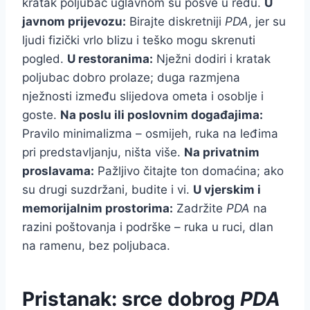
kratak poljubac uglavnom su posve u redu.
U
javnom prijevozu:
Birajte diskretniji
PDA
, jer su
ljudi fizički vrlo blizu i teško mogu skrenuti
pogled.
U restoranima:
Nježni dodiri i kratak
poljubac dobro prolaze; duga razmjena
nježnosti između slijedova ometa i osoblje i
goste.
Na poslu ili poslovnim događajima:
Pravilo minimalizma – osmijeh, ruka na leđima
pri predstavljanju, ništa više.
Na privatnim
proslavama:
Pažljivo čitajte ton domaćina; ako
su drugi suzdržani, budite i vi.
U vjerskim i
memorijalnim prostorima:
Zadržite
PDA
na
razini poštovanja i podrške – ruka u ruci, dlan
na ramenu, bez poljubaca.
Pristanak: srce dobrog
PDA