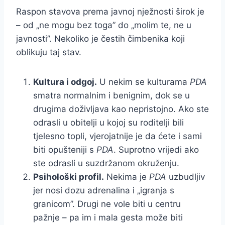
Raspon stavova prema javnoj nježnosti širok je
– od „ne mogu bez toga” do „molim te, ne u
javnosti”. Nekoliko je čestih čimbenika koji
oblikuju taj stav.
Kultura i odgoj.
U nekim se kulturama
PDA
smatra normalnim i benignim, dok se u
drugima doživljava kao nepristojno. Ako ste
odrasli u obitelji u kojoj su roditelji bili
tjelesno topli, vjerojatnije je da ćete i sami
biti opušteniji s
PDA
. Suprotno vrijedi ako
ste odrasli u suzdržanom okruženju.
Psihološki profil.
Nekima je
PDA
uzbudljiv
jer nosi dozu adrenalina i „igranja s
granicom”. Drugi ne vole biti u centru
pažnje – pa im i mala gesta može biti