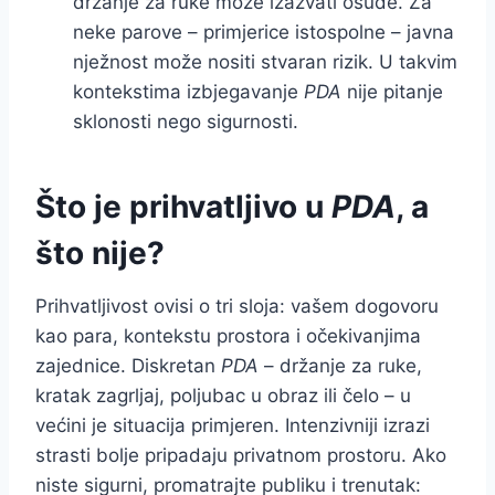
držanje za ruke može izazvati osude. Za
neke parove – primjerice istospolne – javna
nježnost može nositi stvaran rizik. U takvim
kontekstima izbjegavanje
PDA
nije pitanje
sklonosti nego sigurnosti.
Što je prihvatljivo u
PDA
, a
što nije?
Prihvatljivost ovisi o tri sloja: vašem dogovoru
kao para, kontekstu prostora i očekivanjima
zajednice. Diskretan
PDA
– držanje za ruke,
kratak zagrljaj, poljubac u obraz ili čelo – u
većini je situacija primjeren. Intenzivniji izrazi
strasti bolje pripadaju privatnom prostoru. Ako
niste sigurni, promatrajte publiku i trenutak: