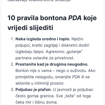
10 pravila bontona
PDA
koje
vrijedi slijediti
Neka izgleda uredno i toplo.
Nježni
poljupci, kratki zagrljaji i diskretni dodiri
izgledaju lijepo. Agresivno „gutanje”
partnera ostavite za privatnost.
Prestanite kad je drugima neugodno.
Bonton nije o vama – nego o suživotu. Ako
primijetite nelagodu, smanjite
PDA
ili se
sklonite u intimniji prostor.
Poljubac je plafon.
U javnosti je poljubac
često gornja granica. Sve „teže” od toga
čeka mir i tišinu doma.