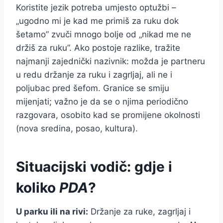
Koristite jezik potreba umjesto optužbi –
„ugodno mi je kad me primiš za ruku dok
šetamo” zvuči mnogo bolje od „nikad me ne
držiš za ruku”. Ako postoje razlike, tražite
najmanji zajednički nazivnik: možda je partneru
u redu držanje za ruku i zagrljaj, ali ne i
poljubac pred šefom. Granice se smiju
mijenjati; važno je da se o njima periodično
razgovara, osobito kad se promijene okolnosti
(nova sredina, posao, kultura).
Situacijski vodič: gdje i
koliko
PDA
?
U parku ili na rivi:
Držanje za ruke, zagrljaj i