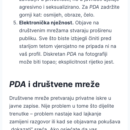
agresivno i seksualizirano. Za
PDA
zadržite
gornji kat: osmijeh, obraze, čelo.
Elektronička nježnost.
Objave na
društvenim mrežama stvaraju proširenu
publiku. Sve što biste izbjegli činiti pred
starijom tetom vjerojatno ne pripada ni na
vaš profil. Diskretan
PDA
na fotografiji
može biti topao; eksplicitnost rijetko jest.
PDA
i društvene mreže
Društvene mreže pretvaraju privatne iskre u
javne zapise. Nije problem u tome što dijelite
trenutke – problem nastaje kad lajkanje
zamijeni razgovor ili kad se objavama pokušava
„dokazati” sreća. Ako osjećate da vas