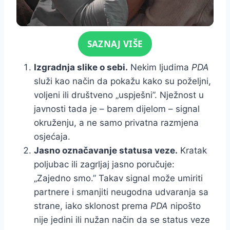
Click for sound
SAZNAJ VIŠE
Izgradnja slike o sebi.
Nekim ljudima
PDA
služi kao način da pokažu kako su poželjni,
voljeni ili društveno „uspješni”. Nježnost u
javnosti tada je – barem dijelom – signal
okruženju, a ne samo privatna razmjena
osjećaja.
Jasno označavanje statusa veze.
Kratak
poljubac ili zagrljaj jasno poručuje:
„Zajedno smo.” Takav signal može umiriti
partnere i smanjiti neugodna udvaranja sa
strane, iako sklonost prema
PDA
nipošto
nije jedini ili nužan način da se status veze