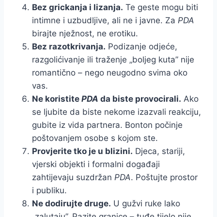
Bez grickanja i lizanja.
Te geste mogu biti
intimne i uzbudljive, ali ne i javne. Za
PDA
birajte nježnost, ne erotiku.
Bez razotkrivanja.
Podizanje odjeće,
razgolićivanje ili traženje „boljeg kuta” nije
romantično – nego neugodno svima oko
vas.
Ne koristite
PDA
da biste provocirali.
Ako
se ljubite da biste nekome izazvali reakciju,
gubite iz vida partnera. Bonton počinje
poštovanjem osobe s kojom ste.
Provjerite tko je u blizini.
Djeca, stariji,
vjerski objekti i formalni događaji
zahtijevaju suzdržan
PDA
. Poštujte prostor
i publiku.
Ne dodirujte druge.
U gužvi ruke lako
„zalutaju”. Pazite granice – tuđe tijelo nije