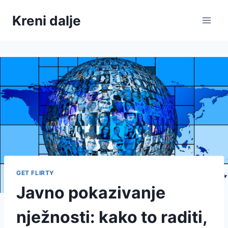
Skip
Kreni dalje
to
content
GET FLIRTY
Javno pokazivanje
nježnosti: kako to raditi,