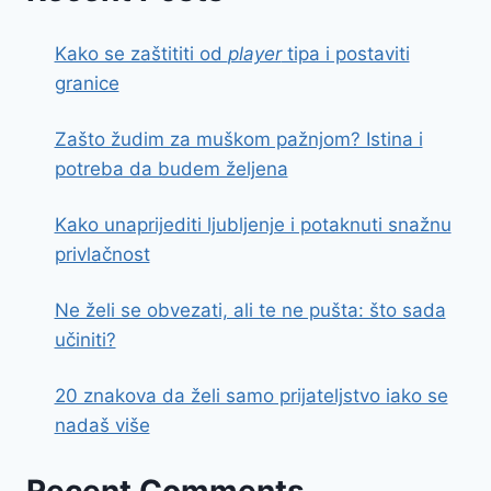
Kako se zaštititi od
player
tipa i postaviti
granice
Zašto žudim za muškom pažnjom? Istina i
potreba da budem željena
Kako unaprijediti ljubljenje i potaknuti snažnu
privlačnost
Ne želi se obvezati, ali te ne pušta: što sada
učiniti?
20 znakova da želi samo prijateljstvo iako se
nadaš više