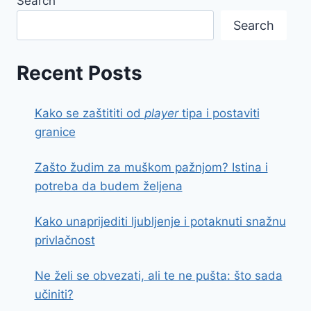
Search
Search
Recent Posts
Kako se zaštititi od
player
tipa i postaviti
granice
Zašto žudim za muškom pažnjom? Istina i
potreba da budem željena
Kako unaprijediti ljubljenje i potaknuti snažnu
privlačnost
Ne želi se obvezati, ali te ne pušta: što sada
učiniti?