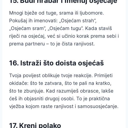
15. Budi hrabar i imenuj osjećaje
Mnogi bježe od tuge, srama ili ljubomore.
Pokušaj ih imenovati: „Osjećam strah”,
„Osjećam sram”, „Osjećam tugu”. Kada staviš
riječi na osjećaj, već si učinio korak prema sebi i
prema partneru – to je čista ranjivost.
16. Istraži što doista osjećaš
Tvoja povijest oblikuje tvoje reakcije. Primijeti
okidače: što te zatvara, što te pali na kratko,
što te zbunjuje. Kad razumiješ obrasce, lakše
ćeš ih objasniti drugoj osobi. To je praktična
vježba kojom raste ranjivost i samosuosjećanje.
17. Kreni polako