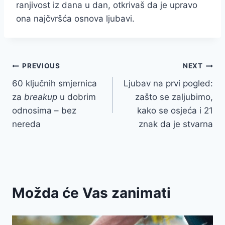
ranjivost iz dana u dan, otkrivaš da je upravo
ona najčvršća osnova ljubavi.
Post
PREVIOUS
NEXT
60 ključnih smjernica
Ljubav na prvi pogled:
navigation
za
breakup
u dobrim
zašto se zaljubimo,
odnosima – bez
kako se osjeća i 21
nereda
znak da je stvarna
Možda će Vas zanimati