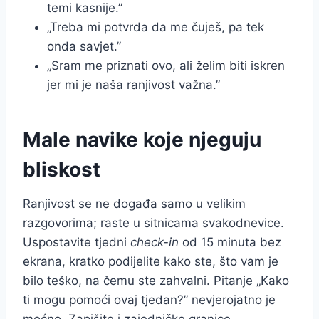
temi kasnije.”
„Treba mi potvrda da me čuješ, pa tek
onda savjet.”
„Sram me priznati ovo, ali želim biti iskren
jer mi je naša ranjivost važna.”
Male navike koje njeguju
bliskost
Ranjivost se ne događa samo u velikim
razgovorima; raste u sitnicama svakodnevice.
Uspostavite tjedni
check-in
od 15 minuta bez
ekrana, kratko podijelite kako ste, što vam je
bilo teško, na čemu ste zahvalni. Pitanje „Kako
ti mogu pomoći ovaj tjedan?” nevjerojatno je
moćno. Zapišite i zajedničke granice –