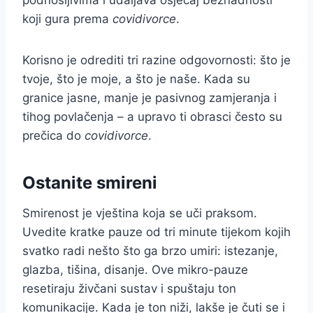
koji gura prema
covidivorce
.
Korisno je odrediti tri razine odgovornosti: što je
tvoje, što je moje, a što je naše. Kada su
granice jasne, manje je pasivnog zamjeranja i
tihog povlačenja – a upravo ti obrasci često su
prečica do
covidivorce
.
Ostanite smireni
Smirenost je vještina koja se uči praksom.
Uvedite kratke pauze od tri minute tijekom kojih
svatko radi nešto što ga brzo umiri: istezanje,
glazba, tišina, disanje. Ove mikro-pauze
resetiraju živčani sustav i spuštaju ton
komunikacije. Kada je ton niži, lakše je čuti se i