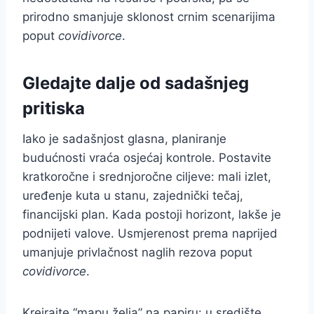
prirodno smanjuje sklonost crnim scenarijima
poput
covidivorce
.
Gledajte dalje od sadašnjeg
pritiska
Iako je sadašnjost glasna, planiranje
budućnosti vraća osjećaj kontrole. Postavite
kratkoročne i srednjoročne ciljeve: mali izlet,
uređenje kuta u stanu, zajednički tečaj,
financijski plan. Kada postoji horizont, lakše je
podnijeti valove. Usmjerenost prema naprijed
umanjuje privlačnost naglih rezova poput
covidivorce
.
Kreirajte “mapu želja” na papiru: u središte