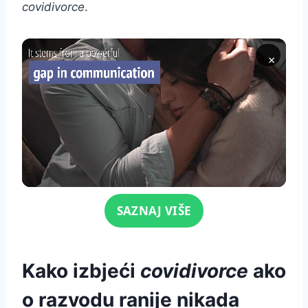
covidivorce
.
×
Click for sound
SAZNAJ VIŠE
Kako izbjeći
covidivorce
ako
o razvodu ranije nikada