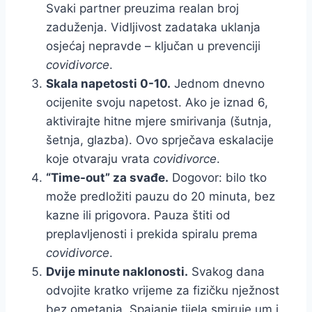
Svaki partner preuzima realan broj
zaduženja. Vidljivost zadataka uklanja
osjećaj nepravde – ključan u prevenciji
covidivorce
.
Skala napetosti 0-10.
Jednom dnevno
ocijenite svoju napetost. Ako je iznad 6,
aktivirajte hitne mjere smirivanja (šutnja,
šetnja, glazba). Ovo sprječava eskalacije
koje otvaraju vrata
covidivorce
.
“Time-out” za svađe.
Dogovor: bilo tko
može predložiti pauzu do 20 minuta, bez
kazne ili prigovora. Pauza štiti od
preplavljenosti i prekida spiralu prema
covidivorce
.
Dvije minute naklonosti.
Svakog dana
odvojite kratko vrijeme za fizičku nježnost
bez ometanja. Spajanje tijela smiruje um i