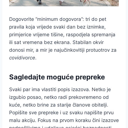
Dogovorite “minimum dogovora”: tri do pet
pravila koja vrijede svaki dan bez iznimke,
primjerice vrijeme tišine, raspodjela spremanja
ili sat vremena bez ekrana. Stabilan okvir
donosi mir, a mir je najučinkovitiji protuotrov za
covidivorce
.
Sagledajte moguće prepreke
Svaki par ima vlastiti popis izazova. Netko je
izgubio posao, netko radi prekovremeno od
kuće, netko brine za starije članove obitelji.
Popišite sve prepreke i uz svaku napišite prvu
malu akciju. Fokus na prvom koraku čini izazove
podnošljivima i udaljava osjećaj beznadnosti