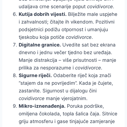
udaljava crne scenarije poput
covidivorce
.
Kutija dobrih vijesti.
Bilježite male uspjehe
i zahvalnosti; čitajte ih vikendom. Pozitivni
podsjetnici podižu otpornost i umanjuju
tjeskobu koja potiče
covidivorce
.
Digitalne granice.
Uvedite sat bez ekrana
dnevno i jednu večer tjedno bez uređaja.
Manje distrakcija – više prisutnosti – manje
prilika za nesporazume i
covidivorce
.
Sigurne riječi.
Odaberite riječ koja znači
“stajem da ne povrijedim”. Kada je čujete,
zastanite. Sigurnost u dijalogu čini
covidivorce
manje vjerojatnim.
Mikro-iznenađenja.
Poruka podrške,
omiljena čokolada, topla šalica čaja. Sitnice
griju atmosferu i gase tinjajuće zamjeranje