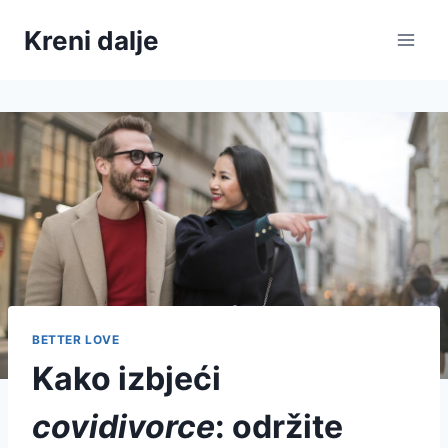
Skip
Kreni dalje
to
content
BETTER LOVE
Kako izbjeći
covidivorce
: održite