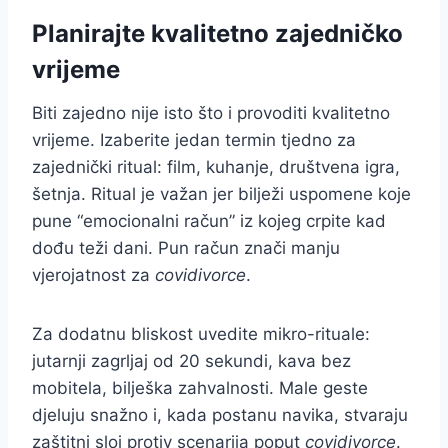
Planirajte kvalitetno zajedničko
vrijeme
Biti zajedno nije isto što i provoditi kvalitetno
vrijeme. Izaberite jedan termin tjedno za
zajednički ritual: film, kuhanje, društvena igra,
šetnja. Ritual je važan jer bilježi uspomene koje
pune “emocionalni račun” iz kojeg crpite kad
dođu teži dani. Pun račun znači manju
vjerojatnost za
covidivorce
.
Za dodatnu bliskost uvedite mikro-rituale:
jutarnji zagrljaj od 20 sekundi, kava bez
mobitela, bilješka zahvalnosti. Male geste
djeluju snažno i, kada postanu navika, stvaraju
zaštitni sloj protiv scenarija poput
covidivorce
.