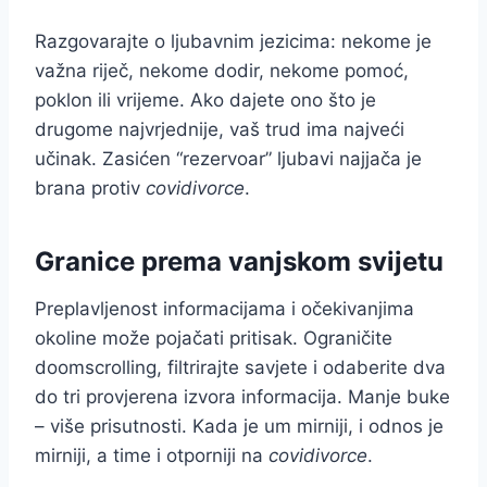
Razgovarajte o ljubavnim jezicima: nekome je
važna riječ, nekome dodir, nekome pomoć,
poklon ili vrijeme. Ako dajete ono što je
drugome najvrjednije, vaš trud ima najveći
učinak. Zasićen “rezervoar” ljubavi najjača je
brana protiv
covidivorce
.
Granice prema vanjskom svijetu
Preplavljenost informacijama i očekivanjima
okoline može pojačati pritisak. Ograničite
doomscrolling, filtrirajte savjete i odaberite dva
do tri provjerena izvora informacija. Manje buke
– više prisutnosti. Kada je um mirniji, i odnos je
mirniji, a time i otporniji na
covidivorce
.