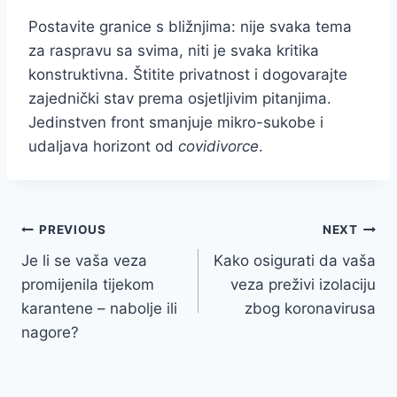
Postavite granice s bližnjima: nije svaka tema
za raspravu sa svima, niti je svaka kritika
konstruktivna. Štitite privatnost i dogovarajte
zajednički stav prema osjetljivim pitanjima.
Jedinstven front smanjuje mikro-sukobe i
udaljava horizont od
covidivorce
.
Post
PREVIOUS
NEXT
Je li se vaša veza
Kako osigurati da vaša
navigation
promijenila tijekom
veza preživi izolaciju
karantene – nabolje ili
zbog koronavirusa
nagore?