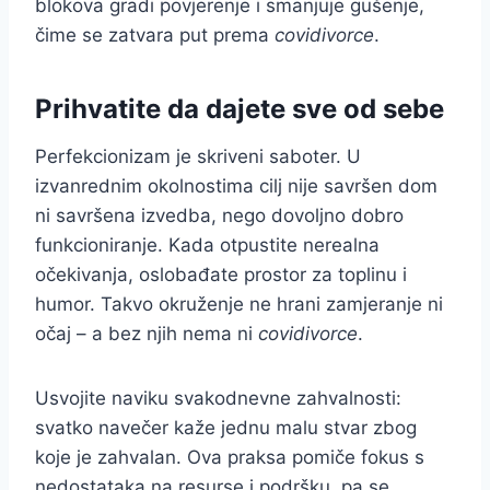
blokova gradi povjerenje i smanjuje gušenje,
čime se zatvara put prema
covidivorce
.
Prihvatite da dajete sve od sebe
Perfekcionizam je skriveni saboter. U
izvanrednim okolnostima cilj nije savršen dom
ni savršena izvedba, nego dovoljno dobro
funkcioniranje. Kada otpustite nerealna
očekivanja, oslobađate prostor za toplinu i
humor. Takvo okruženje ne hrani zamjeranje ni
očaj – a bez njih nema ni
covidivorce
.
Usvojite naviku svakodnevne zahvalnosti:
svatko navečer kaže jednu malu stvar zbog
koje je zahvalan. Ova praksa pomiče fokus s
nedostataka na resurse i podršku, pa se