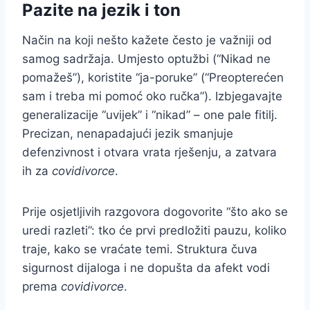
Pazite na jezik i ton
Način na koji nešto kažete često je važniji od
samog sadržaja. Umjesto optužbi (“Nikad ne
pomažeš”), koristite “ja-poruke” (“Preopterećen
sam i treba mi pomoć oko ručka”). Izbjegavajte
generalizacije “uvijek” i “nikad” – one pale fitilj.
Precizan, nenapadajući jezik smanjuje
defenzivnost i otvara vrata rješenju, a zatvara
ih za
covidivorce
.
Prije osjetljivih razgovora dogovorite “što ako se
uredi razleti”: tko će prvi predložiti pauzu, koliko
traje, kako se vraćate temi. Struktura čuva
sigurnost dijaloga i ne dopušta da afekt vodi
prema
covidivorce
.