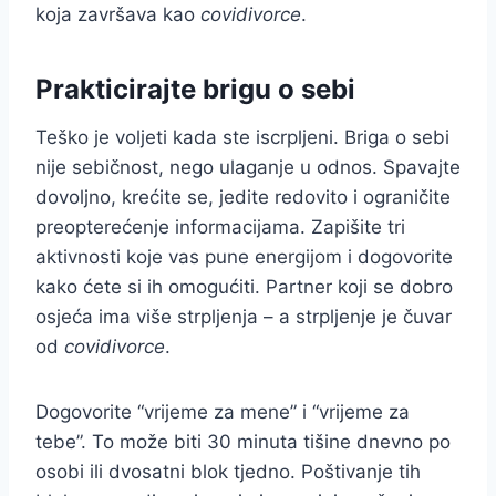
koja završava kao
covidivorce
.
Prakticirajte brigu o sebi
Teško je voljeti kada ste iscrpljeni. Briga o sebi
nije sebičnost, nego ulaganje u odnos. Spavajte
dovoljno, krećite se, jedite redovito i ograničite
preopterećenje informacijama. Zapišite tri
aktivnosti koje vas pune energijom i dogovorite
kako ćete si ih omogućiti. Partner koji se dobro
osjeća ima više strpljenja – a strpljenje je čuvar
od
covidivorce
.
Dogovorite “vrijeme za mene” i “vrijeme za
tebe”. To može biti 30 minuta tišine dnevno po
osobi ili dvosatni blok tjedno. Poštivanje tih