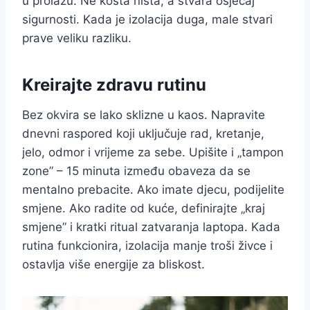
u prolazu. Ne košta ništa, a stvara osjećaj
sigurnosti. Kada je izolacija duga, male stvari
prave veliku razliku.
Kreirajte zdravu rutinu
Bez okvira se lako sklizne u kaos. Napravite
dnevni raspored koji uključuje rad, kretanje,
jelo, odmor i vrijeme za sebe. Upišite i „tampon
zone” – 15 minuta između obaveza da se
mentalno prebacite. Ako imate djecu, podijelite
smjene. Ako radite od kuće, definirajte „kraj
smjene” i kratki ritual zatvaranja laptopa. Kada
rutina funkcionira, izolacija manje troši živce i
ostavlja više energije za bliskost.