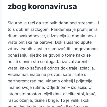
zbog koronavirusa
Sigurno je reći da ste ovih dana pod stresom – i
to s dobrim razlogom. Pandemija je promijenila
ritam svakodnevice, a izolacija je dodala novu
vrstu pritiska na parove. Dok slušamo upute
zdravstvenih vlasti o samozaštiti i odgovornom
ponašanju, rijetko se govori o tome kako se
nositi s onim što se događa iza zatvorenih
vrata: kako sačuvati odnos dok traje izolacija.
Većina nas inače ne provodi sate i sate s
partnerom; radimo, viđamo obitelj i prijatelje,
imamo svoje rutine. Odjednom – izolacija. U
istom ste prostoru cijeli dan, dijelite stol, kauč,
raspoloženja, tišine i brige. To je velik skok i
normalno je da se pitate hoće li vaša veza