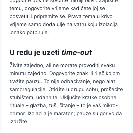
odgodite dok ne stvorite mirniji okvir. Zapišite
temu, dogovorite vrijeme kad ćete joj se
posvetiti i pripremite se. Prava tema u krivo
vrijeme samo doda ulje na vatru koju izolacija
ionako potpiruje.
U redu je uzeti
time-out
Živite zajedno, ali ne morate provoditi svaku
minutu zajedno. Dogovorite znak ili riječ kojom
tražite pauzu. To nije odbacivanje, nego alat
samoregulacije. Otiđite u drugu sobu, prošećite
stubištem, udahnite. Uključite kratke osobne
rituale – glazba, tuš, čitanje – to je vaš mikro-
odmor. Izolacija je maraton; pauze su gorivo da
izdržite.