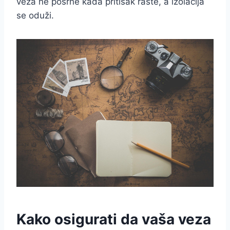
veza ne posrne kada pritisak raste, a izolacija
se oduži.
Kako osigurati da vaša veza