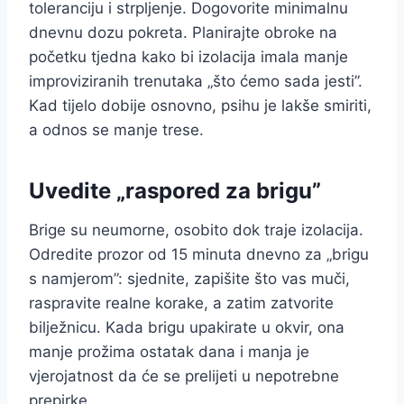
toleranciju i strpljenje. Dogovorite minimalnu
dnevnu dozu pokreta. Planirajte obroke na
početku tjedna kako bi izolacija imala manje
improviziranih trenutaka „što ćemo sada jesti”.
Kad tijelo dobije osnovno, psihu je lakše smiriti,
a odnos se manje trese.
Uvedite „raspored za brigu”
Brige su neumorne, osobito dok traje izolacija.
Odredite prozor od 15 minuta dnevno za „brigu
s namjerom”: sjednite, zapišite što vas muči,
raspravite realne korake, a zatim zatvorite
bilježnicu. Kada brigu upakirate u okvir, ona
manje prožima ostatak dana i manja je
vjerojatnost da će se prelijeti u nepotrebne
prepirke.