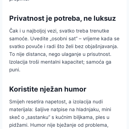
Privatnost je potreba, ne luksuz
Čak i u najboljoj vezi, svatko treba trenutke
samoće. Uvedite „osobni sat” – vrijeme kada se
svatko povuče i radi što želi bez objašnjavanja.
To nije distanca, nego ulaganje u prisutnost.
Izolacija troši mentalni kapacitet; samoća ga
puni.
Koristite nježan humor
Smijeh resetira napetost, a izolacija nudi
materijala: šaljive natpise na hladnjaku, mini
skeč o „sastanku” s kućnim biljkama, ples u
pidžami. Humor nije bježanje od problema,