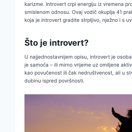
karizme. Introvert crpi energiju iz vremena 
smislenom odnosu. Ovaj vodič okuplja 41 pr
koja je introvert gradite strpljivo, nježno i s 
Što je introvert?
U najjednostavnijem opisu, introvert je osoba 
je samoća – ili mirno vrijeme uz omiljene akt
kao povučenost ili čak nedruštvenost, ali u stv
dubinu ispred površnosti.