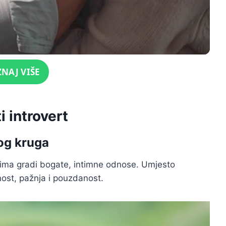
ZNAJ VIŠE
i introvert
kog kruga
s njima gradi bogate, intimne odnose. Umjesto
tnost, pažnja i pouzdanost.