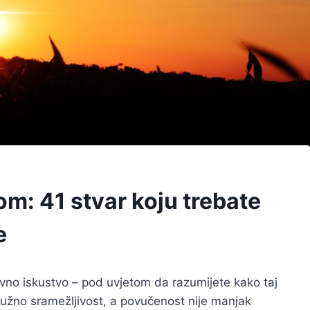
tom: 41 stvar koju trebate
e
edivno iskustvo – pod uvjetom da razumijete kako taj
nužno sramežljivost, a povučenost nije manjak