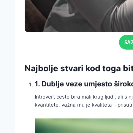
Click for sound
SA
Najbolje stvari kod toga bit
1. Dublje veze umjesto širo
Introvert često bira mali krug ljudi, ali 
kvantitete, važna mu je kvaliteta – prisu