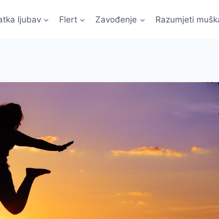
atka ljubav
Flert
Zavođenje
Razumjeti mušk