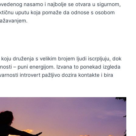
provedenog nasamo i najbolje se otvara u sigurnom,
aktičnu uputu koja pomaže da odnose s osobom
uvažavanjem.
koju druženja s velikim brojem ljudi iscrpljuju, dok
ivnosti – puni energijom. Izvana to ponekad izgleda
arnosti introvert pažljivo dozira kontakte i bira