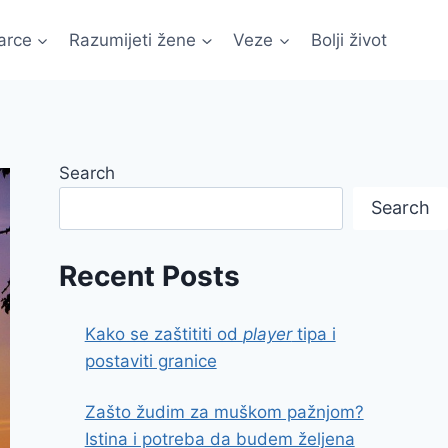
arce
Razumijeti žene
Veze
Bolji život
Search
Search
Recent Posts
Kako se zaštititi od
player
tipa i
postaviti granice
Zašto žudim za muškom pažnjom?
Istina i potreba da budem željena