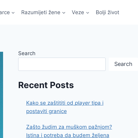
arce
Razumijeti žene
Veze
Bolji život
Search
Search
Recent Posts
Kako se zaštititi od
player
tipa i
postaviti granice
Zašto žudim za muškom pažnjom?
Istina i potreba da budem željena