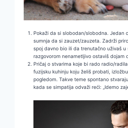
Pokaži da si slobodan/slobodna. Jedan o
sumnja da si zauzet/zauzeta. Zadrži priro
spoj davno bio ili da trenutačno uživaš u 
razgovorom nenametljivo ostaviš dojam dos
Pričaj o stvarima koje bi rado radio/radila 
fuzijsku kuhinju koju želiš probati, izlož
pogledom. Takve teme spontano stvaraju 
kada se simpatija odvaži reći: „Idemo za