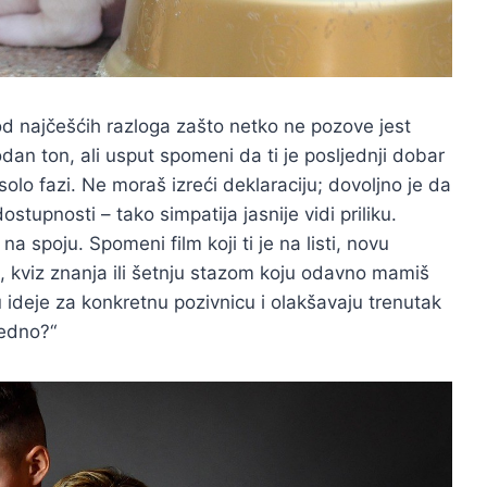
d najčešćih razloga zašto netko ne pozove jest
dan ton, ali usput spomeni da ti je posljednji dobar
solo fazi. Ne moraš izreći deklaraciju; dovoljno je da
tupnosti – tako simpatija jasnije vidi priliku.
na spoju. Spomeni film koji ti je na listi, novu
bu, kviz znanja ili šetnju stazom koju odavno mamiš
ideje za konkretnu pozivnicu i olakšavaju trenutak
jedno?“