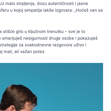
Uz malo strpljenja, dozu autentičnosti i jasne
feru u kojoj simpatija lakše izgovara: „Hoćeš van sa
a stišće grlo u ključnom trenutku – sve je to
o smanjuješ nesigurnosti druge osobe i pokazuješ
trategije za svakodnevne razgovore uživo i
j mali, ali važan potez.