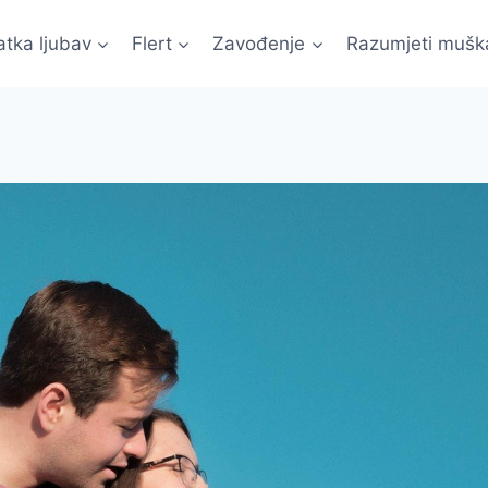
atka ljubav
Flert
Zavođenje
Razumjeti mušk