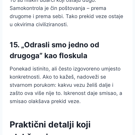
To su niskih udarci koji ostaju dugo.
Samokontrola je čin poštovanja – prema
drugome i prema sebi. Tako prekid veze ostaje
u okvirima civiliziranosti.
15. „Odrasli smo jedno od
drugoga” kao floskula
Ponekad istinito, ali često izgovoreno umjesto
konkretnosti. Ako to kažeš, nadoveži se
stvarnom porukom: kakvu vezu želiš dalje i
zašto ova više nije to. Iskrenost daje smisao, a
smisao olakšava prekid veze.
Praktični detalji koji