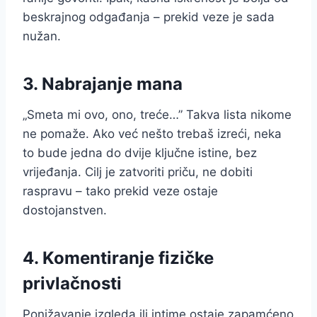
beskrajnog odgađanja – prekid veze je sada
nužan.
3. Nabrajanje mana
„Smeta mi ovo, ono, treće…” Takva lista nikome
ne pomaže. Ako već nešto trebaš izreći, neka
to bude jedna do dvije ključne istine, bez
vrijeđanja. Cilj je zatvoriti priču, ne dobiti
raspravu – tako prekid veze ostaje
dostojanstven.
4. Komentiranje fizičke
privlačnosti
Ponižavanje izgleda ili intime ostaje zapamćeno