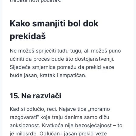
trebate novi početak.
Kako smanjiti bol dok
prekidaš
Ne možeš spriječiti tuđu tugu, ali možeš puno
učiniti da proces bude što dostojanstveniji.
Sljedeće smjernice pomažu da prekid veze
bude jasan, kratak i empatičan.
15. Ne razvlači
Kad si odlučio, reci. Najave tipa „moramo
razgovarati” koje traju danima samo dižu
anksioznost. Kratkoća nije bezosjećajnost – to
je milosrđe. Odlučan i jasan prekid veze