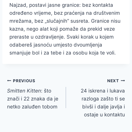
Najzad, postavi jasne granice: bez kontakta
određeno vrijeme, bez praćenja na društvenim
mrežama, bez „slučajnih” susreta. Granice nisu
kazna, nego alat koji pomaže da prekid veze
preraste u ozdravljenje. Svaki korak u kojem
odabereš jasnoću umjesto dvoumljenja
smanjuje bol i za tebe i za osobu koja te voli.
Post
PREVIOUS
NEXT
Smitten Kitten
: što
24 iskrena i lukava
navigation
znači i 22 znaka da je
razloga zašto ti se
netko zaluđen tobom
bivši i dalje javlja i
ostaje u kontaktu