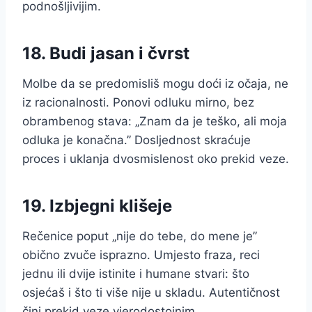
podnošljivijim.
18. Budi jasan i čvrst
Molbe da se predomisliš mogu doći iz očaja, ne
iz racionalnosti. Ponovi odluku mirno, bez
obrambenog stava: „Znam da je teško, ali moja
odluka je konačna.” Dosljednost skraćuje
proces i uklanja dvosmislenost oko prekid veze.
19. Izbjegni klišeje
Rečenice poput „nije do tebe, do mene je”
obično zvuče isprazno. Umjesto fraza, reci
jednu ili dvije istinite i humane stvari: što
osjećaš i što ti više nije u skladu. Autentičnost
čini prekid veze vjerodostojnim.