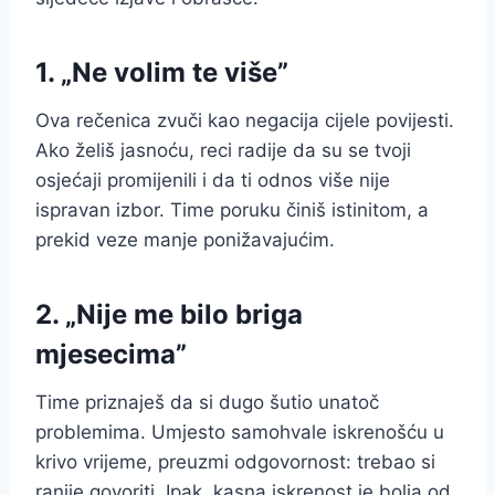
1. „Ne volim te više”
Ova rečenica zvuči kao negacija cijele povijesti.
Ako želiš jasnoću, reci radije da su se tvoji
osjećaji promijenili i da ti odnos više nije
ispravan izbor. Time poruku činiš istinitom, a
prekid veze manje ponižavajućim.
2. „Nije me bilo briga
mjesecima”
Time priznaješ da si dugo šutio unatoč
problemima. Umjesto samohvale iskrenošću u
krivo vrijeme, preuzmi odgovornost: trebao si
ranije govoriti. Ipak, kasna iskrenost je bolja od