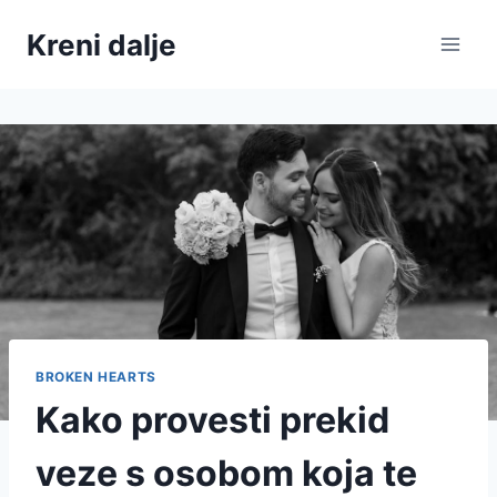
Skip
Kreni dalje
to
content
BROKEN HEARTS
Kako provesti prekid
veze s osobom koja te