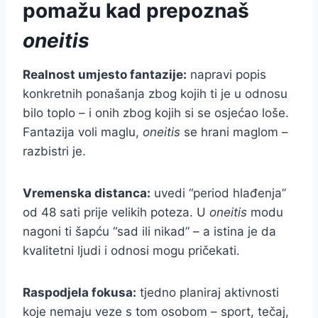
pomažu kad prepoznaš
oneitis
Realnost umjesto fantazije:
napravi popis
konkretnih ponašanja zbog kojih ti je u odnosu
bilo toplo – i onih zbog kojih si se osjećao loše.
Fantazija voli maglu,
oneitis
se hrani maglom –
razbistri je.
Vremenska distanca:
uvedi “period hlađenja”
od 48 sati prije velikih poteza. U
oneitis
modu
nagoni ti šapću “sad ili nikad” – a istina je da
kvalitetni ljudi i odnosi mogu pričekati.
Raspodjela fokusa:
tjedno planiraj aktivnosti
koje nemaju veze s tom osobom – sport, tečaj,