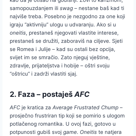
kao da je otišao na godišnji. Zovi to karizmom,
samopouzdanjem ili
swag
– nestane baš kad ti
najviše treba. Posebno je nezgodno za one koji
igraju “aktivniju” ulogu u udvaranju. Ako si u
oneitis
, prestaneš njegovati vlastite interese,
prestaneš se družiti, zaboraviš na ciljeve. Sjeti
se Romea i Julije – kad su ostali bez opcija,
svijet im se smračio. Zato njeguj vještine,
zdravlje, prijateljstva i hobije – oštri svoju
“oštricu” i zadrži vlastiti sjaj.
2. Faza – postaješ
AFC
AFC
je kratica za
Average Frustrated Chump
–
prosječno frustriran tip koji se pomirio s ulogom
potlačenog romantika. U ovoj fazi, gotovo u
potpunosti gubiš svoj
game
.
Oneitis
te natjera