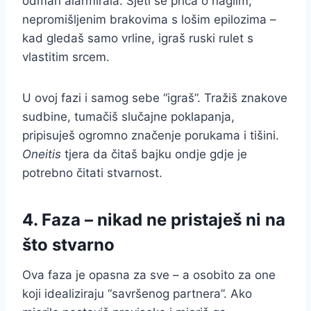
odmah alarmirala. Sjeti se priča o naglim,
nepromišljenim brakovima s lošim epilozima –
kad gledaš samo vrline, igraš ruski rulet s
vlastitim srcem.
U ovoj fazi i samog sebe “igraš”. Tražiš znakove
sudbine, tumačiš slučajne poklapanja,
pripisuješ ogromno značenje porukama i tišini.
Oneitis
tjera da čitaš bajku ondje gdje je
potrebno čitati stvarnost.
4. Faza – nikad ne pristaješ ni na
što stvarno
Ova faza je opasna za sve – a osobito za one
koji idealiziraju “savršenog partnera”. Ako