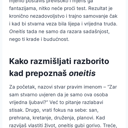
mjerilo postaviš previsoko i mjeriš ga
fantazijama, nitko neće proći test. Rezultat je
kronično nezadovoljstvo i trajno samovanje čak
i kad bi stvarna veza bila lijepa i vrijedna truda.
Oneitis
tada ne samo da razara sadašnjost,
nego ti krade i budućnost.
Kako razmišljati razborito
kad prepoznaš
oneitis
Za početak, nazovi stvar pravim imenom – “Zar
sam stvarno uvjeren da je samo ova osoba
vrijedna ljubavi?” Već to pitanje razlabavi
stisak. Drugo, vrati fokus na sebe: san,
prehrana, kretanje, druženja, planovi. Kad
razvijaš vlastiti život,
oneitis
gubi gorivo. Treće,