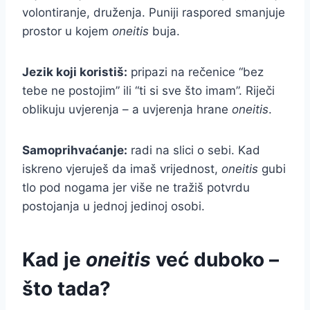
volontiranje, druženja. Puniji raspored smanjuje
prostor u kojem
oneitis
buja.
Jezik koji koristiš:
pripazi na rečenice “bez
tebe ne postojim” ili “ti si sve što imam”. Riječi
oblikuju uvjerenja – a uvjerenja hrane
oneitis
.
Samoprihvaćanje:
radi na slici o sebi. Kad
iskreno vjeruješ da imaš vrijednost,
oneitis
gubi
tlo pod nogama jer više ne tražiš potvrdu
postojanja u jednoj jedinoj osobi.
Kad je
oneitis
već duboko –
što tada?