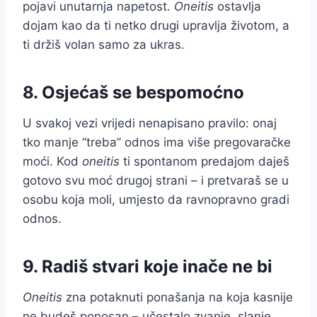
pojavi unutarnja napetost.
Oneitis
ostavlja
dojam kao da ti netko drugi upravlja životom, a
ti držiš volan samo za ukras.
8. Osjećaš se bespomoćno
U svakoj vezi vrijedi nenapisano pravilo: onaj
tko manje “treba” odnos ima više pregovaračke
moći. Kod
oneitis
ti spontanom predajom daješ
gotovo svu moć drugoj strani – i pretvaraš se u
osobu koja moli, umjesto da ravnopravno gradi
odnos.
9. Radiš stvari koje inače ne bi
Oneitis
zna potaknuti ponašanja na koja kasnije
ne budeš ponosan – učestalo zvanje, slanje