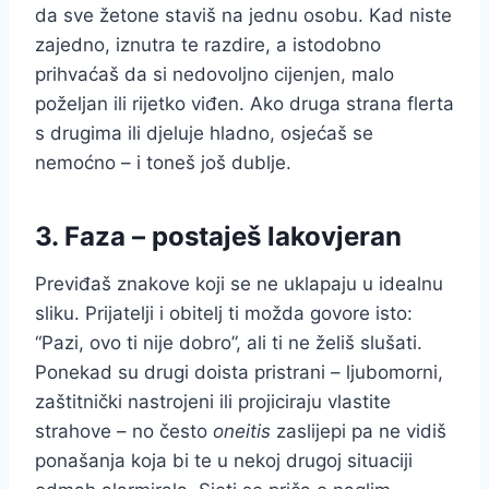
da sve žetone staviš na jednu osobu. Kad niste
zajedno, iznutra te razdire, a istodobno
prihvaćaš da si nedovoljno cijenjen, malo
poželjan ili rijetko viđen. Ako druga strana flerta
s drugima ili djeluje hladno, osjećaš se
nemoćno – i toneš još dublje.
3. Faza – postaješ lakovjeran
Previđaš znakove koji se ne uklapaju u idealnu
sliku. Prijatelji i obitelj ti možda govore isto:
“Pazi, ovo ti nije dobro”, ali ti ne želiš slušati.
Ponekad su drugi doista pristrani – ljubomorni,
zaštitnički nastrojeni ili projiciraju vlastite
strahove – no često
oneitis
zaslijepi pa ne vidiš
ponašanja koja bi te u nekoj drugoj situaciji