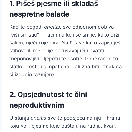
1. Pišeš pjesme ili skladaš
nespretne balade
Kad te pogodi
oneitis
, sve odjednom dobiva
“viši smisao” – način na koji se smije, kako drži
šalicu, riječi koje bira. Nađeš se kako zapisuješ
stihove ili melodije pokušavajući uhvatiti
“neponovljivu” ljepotu te osobe. Ponekad je to
slatko, često i simpatično – ali zna biti i znak da
si izgubio razmjere.
2. Opsjednutost te čini
neproduktivnim
U stanju
oneitis
sve te podsjeća na nju – hrana
koju voli, pjesme koje puštaju na radiju, kvart