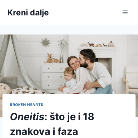
Skip
Kreni dalje
to
content
BROKEN HEARTS
Oneitis
: što je i 18
znakova i faza