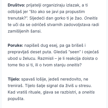
Društvo:
prijatelji organiziraju izlazak, a ti
odbijaš jer “što ako se javi pa propustim
trenutak?”. Sljedeći dan gorko ti je žao.
Oneitis
te uči da se odričeš stvarnih zadovoljstava radi
zamišljenih šansi.
Poruke:
napišeš dug esej, pa ga brišeš i
prepravljaš deset puta. Gledaš “seen” i osjećaš
ubod u želucu. Razmisli – je li reakcija doista o
tome tko si ti, ili o tvom stanju
oneitis
?
Tijelo:
spavaš lošije, jedeš neredovito, ne
treniraš. Tijelo šalje signal da živiš u stresu.
Kad vratiš rituale, glava se razbistri, a
oneitis
popušta.