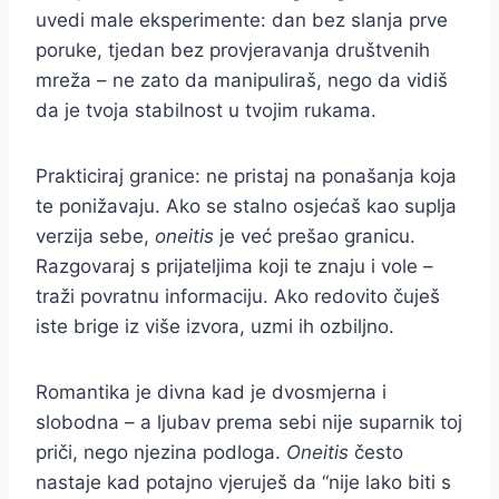
uvedi male eksperimente: dan bez slanja prve
poruke, tjedan bez provjeravanja društvenih
mreža – ne zato da manipuliraš, nego da vidiš
da je tvoja stabilnost u tvojim rukama.
Prakticiraj granice: ne pristaj na ponašanja koja
te ponižavaju. Ako se stalno osjećaš kao suplja
verzija sebe,
oneitis
je već prešao granicu.
Razgovaraj s prijateljima koji te znaju i vole –
traži povratnu informaciju. Ako redovito čuješ
iste brige iz više izvora, uzmi ih ozbiljno.
Romantika je divna kad je dvosmjerna i
slobodna – a ljubav prema sebi nije suparnik toj
priči, nego njezina podloga.
Oneitis
često
nastaje kad potajno vjeruješ da “nije lako biti s