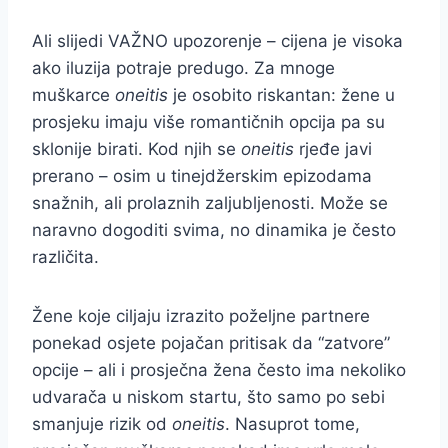
Ali slijedi VAŽNO upozorenje – cijena je visoka
ako iluzija potraje predugo. Za mnoge
muškarce
oneitis
je osobito riskantan: žene u
prosjeku imaju više romantičnih opcija pa su
sklonije birati. Kod njih se
oneitis
rjeđe javi
prerano – osim u tinejdžerskim epizodama
snažnih, ali prolaznih zaljubljenosti. Može se
naravno dogoditi svima, no dinamika je često
različita.
Žene koje ciljaju izrazito poželjne partnere
ponekad osjete pojačan pritisak da “zatvore”
opcije – ali i prosječna žena često ima nekoliko
udvarača u niskom startu, što samo po sebi
smanjuje rizik od
oneitis
. Nasuprot tome,