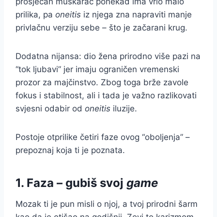
prosječan muškarac ponekad ima vrlo malo
prilika, pa
oneitis
iz njega zna napraviti manje
privlačnu verziju sebe – što je začarani krug.
Dodatna nijansa: dio žena prirodno više pazi na
“tok ljubavi” jer imaju ograničen vremenski
prozor za majčinstvo. Zbog toga brže zavole
fokus i stabilnost, ali i tada je važno razlikovati
svjesni odabir od
oneitis
iluzije.
Postoje otprilike četiri faze ovog “oboljenja” –
prepoznaj koja ti je poznata.
1. Faza – gubiš svoj
game
Mozak ti je pun misli o njoj, a tvoj prirodni šarm