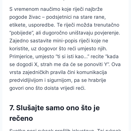
S vremenom naučimo koje riječi najbrže
pogode živac – podsjetnici na stare rane,
etikete, usporedbe. Te riječi možda trenutačno
“pobijede”, ali dugoročno uništavaju povjerenje.
Zajedno sastavite mini-popis riječi koje ne
koristite, uz dogovor što reći umjesto njih.
Primjerice, umjesto “ti si isti kao…” recite “kada
se dogodi X, strah me da će se ponoviti Y”. Ova
vrsta zajedničkih pravila čini komunikacija
predvidljivijom i sigurnijom, pa se hrabrije
govori ono što doista vrijedi reći.
7. Slušajte samo ono što je
rečeno
Svatko nosi ruksak prošlih iskustava. Taj ruksak