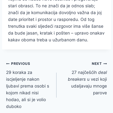
stari obrasci. To ne znači da je odnos slab;
znači da je komunikacija dovoljno važna da joj
date prioritet i prostor u rasporedu. Od tog
trenutka svaki sljedeći razgovor ima više šanse
da bude jasan, kratak i pošten – upravo onakav
kakav oboma treba u užurbanom danu.
Post
PREVIOUS
NEXT
29 koraka za
27 najčešćih
deal
navigation
iscjeljenje nakon
breakers
u vezi koji
ljubavi prema osobi s
udaljavaju mnoge
kojom nikad nisi
parove
hodao, ali si je volio
duboko