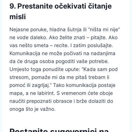
9. Prestanite očekivati čitanje
misli
Nejasne poruke, hladna šutnja ili “ništa mi nije”
ne vode daleko. Ako želite znati – pitajte. Ako
vas nešto smeta – recite. I zatim poslušajte.
Komunikacija ne može počivati na nadanjima
da će druga osoba pogoditi vaše potrebe.
Umjesto toga ponudite upute: “Kada sam pod
stresom, pomaže mi da me pitaš trebam li
pomoć ili zagrljaj.” Tako komunikacija postaje
mapa, a ne labirint. S vremenom ćete oboje
naučiti prepoznati obrasce i brže dolaziti do
onoga što je važno.
Postanite sugovornici na