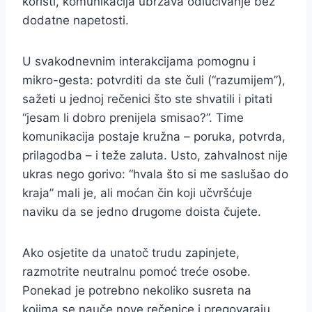
koristi, komunikacija ubrzava odlučivanje bez
dodatne napetosti.
U svakodnevnim interakcijama pomognu i
mikro-gesta: potvrditi da ste čuli (“razumijem”),
sažeti u jednoj rečenici što ste shvatili i pitati
“jesam li dobro prenijela smisao?”. Time
komunikacija postaje kružna – poruka, potvrda,
prilagodba – i teže zaluta. Usto, zahvalnost nije
ukras nego gorivo: “hvala što si me saslušao do
kraja” mali je, ali moćan čin koji učvršćuje
naviku da se jedno drugome doista čujete.
Ako osjetite da unatoč trudu zapinjete,
razmotrite neutralnu pomoć treće osobe.
Ponekad je potrebno nekoliko susreta na
kojima se nauče nove rečenice i pregovaraju