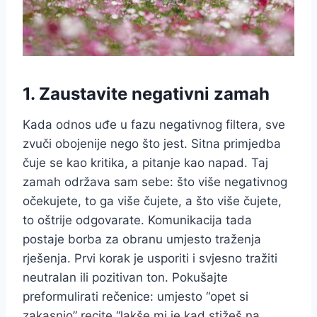
1. Zaustavite negativni zamah
Kada odnos uđe u fazu negativnog filtera, sve
zvuči obojenije nego što jest. Sitna primjedba
čuje se kao kritika, a pitanje kao napad. Taj
zamah održava sam sebe: što više negativnog
očekujete, to ga više čujete, a što više čujete,
to oštrije odgovarate. Komunikacija tada
postaje borba za obranu umjesto traženja
rješenja. Prvi korak je usporiti i svjesno tražiti
neutralan ili pozitivan ton. Pokušajte
preformulirati rečenice: umjesto “opet si
zakasnio” recite “lakše mi je kad stižeš na