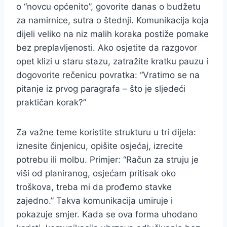
o “novcu općenito”, govorite danas o budžetu
za namirnice, sutra o štednji. Komunikacija koja
dijeli veliko na niz malih koraka postiže pomake
bez preplavljenosti. Ako osjetite da razgovor
opet klizi u staru stazu, zatražite kratku pauzu i
dogovorite rečenicu povratka: “Vratimo se na
pitanje iz prvog paragrafa – što je sljedeći
praktičan korak?”
Za važne teme koristite strukturu u tri dijela:
iznesite činjenicu, opišite osjećaj, izrecite
potrebu ili molbu. Primjer: “Račun za struju je
viši od planiranog, osjećam pritisak oko
troškova, treba mi da prođemo stavke
zajedno.” Takva komunikacija umiruje i
pokazuje smjer. Kada se ova forma uhodano