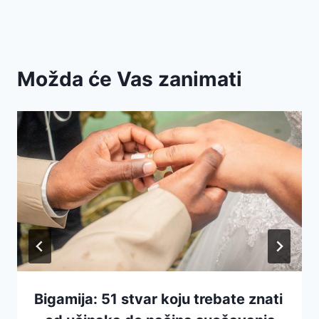
Možda će Vas zanimati
Bigamija: 51 stvar koju trebate znati