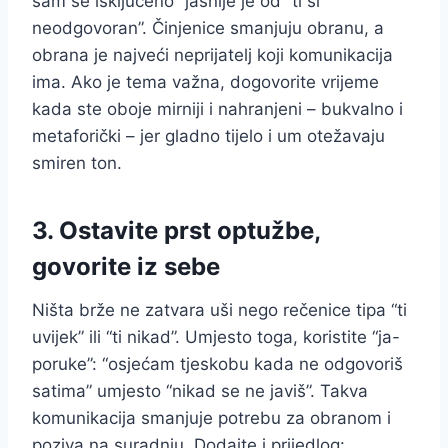
sam se isključeno” jasnije je od “ti si
neodgovoran”. Činjenice smanjuju obranu, a
obrana je najveći neprijatelj koji komunikacija
ima. Ako je tema važna, dogovorite vrijeme
kada ste oboje mirniji i nahranjeni – bukvalno i
metaforički – jer gladno tijelo i um otežavaju
smiren ton.
3. Ostavite prst optužbe,
govorite iz sebe
Ništa brže ne zatvara uši nego rečenice tipa “ti
uvijek” ili “ti nikad”. Umjesto toga, koristite “ja-
poruke”: “osjećam tjeskobu kada ne odgovoriš
satima” umjesto “nikad se ne javiš”. Takva
komunikacija smanjuje potrebu za obranom i
poziva na suradnju. Dodajte i prijedlog: