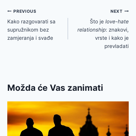
Post
PREVIOUS
NEXT
Kako razgovarati sa
Što je
love-hate
navigation
supružnikom bez
relationship
: znakovi,
zamjeranja i svađe
vrste i kako je
prevladati
Možda će Vas zanimati