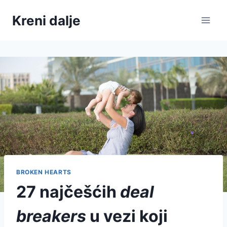
Skip
Kreni dalje
to
content
BROKEN HEARTS
27 najčešćih
deal
breakers
u vezi koji