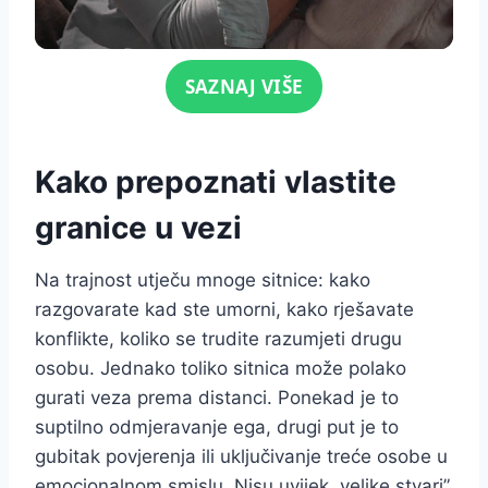
Click for sound
SAZNAJ VIŠE
Kako prepoznati vlastite
granice u vezi
Na trajnost utječu mnoge sitnice: kako
razgovarate kad ste umorni, kako rješavate
konflikte, koliko se trudite razumjeti drugu
osobu. Jednako toliko sitnica može polako
gurati veza prema distanci. Ponekad je to
suptilno odmjeravanje ega, drugi put je to
gubitak povjerenja ili uključivanje treće osobe u
emocionalnom smislu. Nisu uvijek „velike stvari”