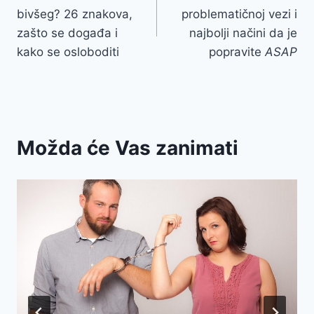
navigation
bivšeg? 26 znakova,
problematičnoj vezi i
zašto se događa i
najbolji načini da je
kako se osloboditi
popravite
ASAP
Možda će Vas zanimati