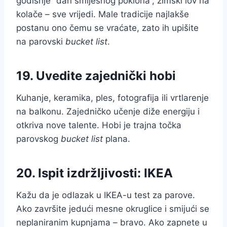
godišnje “dan smiješnog poklona”, zimski lov na
kolače – sve vrijedi. Male tradicije najlakše
postanu ono čemu se vraćate, zato ih upišite
na parovski
bucket list
.
19. Uvedite zajednički hobi
Kuhanje, keramika, ples, fotografija ili vrtlarenje
na balkonu. Zajedničko učenje diže energiju i
otkriva nove talente. Hobi je trajna točka
parovskog
bucket list
plana.
20. Ispit izdržljivosti: IKEA
Kažu da je odlazak u IKEA-u test za parove.
Ako završite jedući mesne okruglice i smijući se
neplaniranim kupnjama – bravo. Ako zapnete u