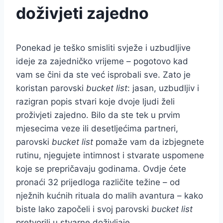
doživjeti zajedno
Ponekad je teško smisliti svježe i uzbudljive
ideje za zajedničko vrijeme – pogotovo kad
vam se čini da ste već isprobali sve. Zato je
koristan parovski
bucket list
: jasan, uzbudljiv i
razigran popis stvari koje dvoje ljudi želi
proživjeti zajedno. Bilo da ste tek u prvim
mjesecima veze ili desetljećima partneri,
parovski
bucket list
pomaže vam da izbjegnete
rutinu, njegujete intimnost i stvarate uspomene
koje se prepričavaju godinama. Ovdje ćete
pronaći 32 prijedloga različite težine – od
nježnih kućnih rituala do malih avantura – kako
biste lako započeli i svoj parovski
bucket list
pretvorili u stvarne doživljaje.