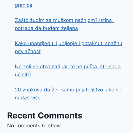
granice
Zašto žudim za muškom pažnjom? Istina i
potreba da budem željena
Kako unaprijediti ljubljenje i potaknuti snažnu
privlačnost
Ne želi se obvezati, ali te ne pušta: što sada
učiniti?
20 znakova da želi samo prijateljstvo iako se
nadaš više
Recent Comments
No comments to show.