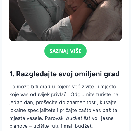
Click for sound
SAZNAJ VIŠE
1. Razgledajte svoj omiljeni grad
To može biti grad u kojem već živite ili mjesto
koje vas oduvijek privlači. Odglumite turiste na
jedan dan, prošećite do znamenitosti, kušajte
lokalne specijalitete i pričajte zašto vas baš ta
mjesta vesele. Parovski
bucket list
voli jasne
planove – upišite rutu i mali budžet.