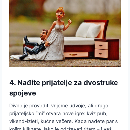
4. Nađite prijatelje za dvostruke
spojeve
Divno je provoditi vrijeme udvoje, ali drugo
prijateljsko “mi” otvara nove igre: kviz pub,
vikend-izleti, kućne večere. Kada nađete par s
kojim kliknete, lako je održavati ritam – i vaš