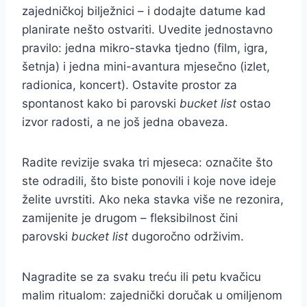
zajedničkoj bilježnici – i dodajte datume kad
planirate nešto ostvariti. Uvedite jednostavno
pravilo: jedna mikro-stavka tjedno (film, igra,
šetnja) i jedna mini-avantura mjesečno (izlet,
radionica, koncert). Ostavite prostor za
spontanost kako bi parovski
bucket list
ostao
izvor radosti, a ne još jedna obaveza.
Radite revizije svaka tri mjeseca: označite što
ste odradili, što biste ponovili i koje nove ideje
želite uvrstiti. Ako neka stavka više ne rezonira,
zamijenite je drugom – fleksibilnost čini
parovski
bucket list
dugoročno održivim.
Nagradite se za svaku treću ili petu kvačicu
malim ritualom: zajednički doručak u omiljenom