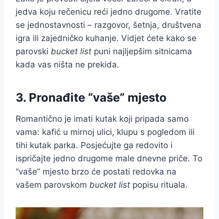
jedva koju rečenicu reći jedno drugome. Vratite
se jednostavnosti – razgovor, šetnja, društvena
igra ili zajedničko kuhanje. Vidjet ćete kako se
parovski
bucket list
puni najljepšim sitnicama
kada vas ništa ne prekida.
3. Pronađite “vaše” mjesto
Romantično je imati kutak koji pripada samo
vama: kafić u mirnoj ulici, klupu s pogledom ili
tihi kutak parka. Posjećujte ga redovito i
ispričajte jedno drugome male dnevne priče. To
“vaše” mjesto brzo će postati redovka na
vašem parovskom
bucket list
popisu rituala.