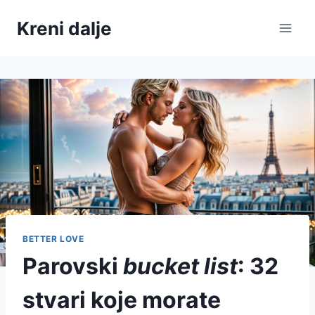
Skip
Kreni dalje
to
content
BETTER LOVE
Parovski
bucket list
: 32
stvari koje morate