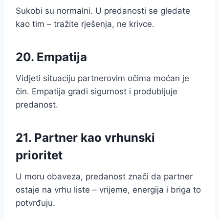
Sukobi su normalni. U predanosti se gledate
kao tim – tražite rješenja, ne krivce.
20. Empatija
Vidjeti situaciju partnerovim očima moćan je
čin. Empatija gradi sigurnost i produbljuje
predanost.
21. Partner kao vrhunski
prioritet
U moru obaveza, predanost znači da partner
ostaje na vrhu liste – vrijeme, energija i briga to
potvrđuju.