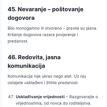
45. Nevaranje – poštovanje
dogovora
Bilo monogamno ili otvoreno – pravila su jasna.
Kršenje dogovora razara povjerenje i
predanost.
46. Redovita, jasna
komunikacija
Komunikacija nije ukras nego alat. Uz nju
ostajete usklađeni i štitite predanost.
Usklađivanje vrijednosti
– Razgovarajte o
vrijednostima, od novca do roditeljstva.