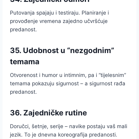
Putovanja spajaju i testiraju. Planiranje i
provođenje vremena zajedno učvršćuje
predanost.
35. Udobnost u “nezgodnim”
temama
Otvorenost i humor u intimnim, pa i “tijelesnim”
temama pokazuju sigurnost – a sigurnost rađa
predanost.
36. Zajedničke rutine
Doručci, šetnje, serije – navike postaju vaš mali
jezik. To je dnevna koreografija predanosti.