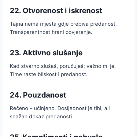
22. Otvorenost i iskrenost
Tajna nema mjesta gdje prebiva predanost.
Transparentnost hrani povjerenje.
23. Aktivno slušanje
Kad stvarno slušaš, poručuješ: važno mi je.
Time raste bliskost i predanost.
24. Pouzdanost
Rečeno – učinjeno. Dosljednost je tihi, ali
snažan dokaz predanosti.