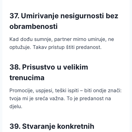
37. Umirivanje nesigurnosti bez
obrambenosti
Kad dođu sumnje, partner mirno umiruje, ne
optužuje. Takav pristup štiti predanost.
38. Prisustvo u velikim
trenucima
Promocije, uspjesi, teški ispiti – biti ondje znači:
tvoja mi je sreća važna. To je predanost na
djelu.
39. Stvaranje konkretnih