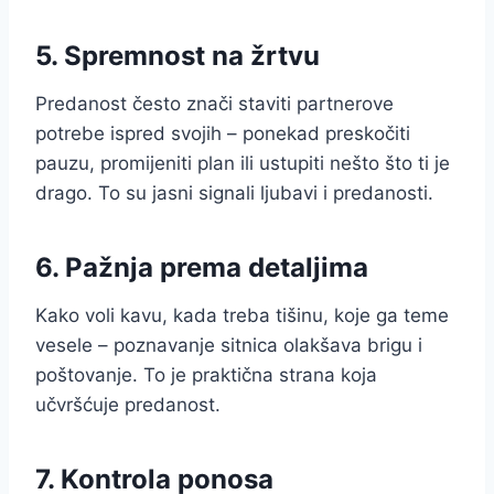
5. Spremnost na žrtvu
Predanost često znači staviti partnerove
potrebe ispred svojih – ponekad preskočiti
pauzu, promijeniti plan ili ustupiti nešto što ti je
drago. To su jasni signali ljubavi i predanosti.
6. Pažnja prema detaljima
Kako voli kavu, kada treba tišinu, koje ga teme
vesele – poznavanje sitnica olakšava brigu i
poštovanje. To je praktična strana koja
učvršćuje predanost.
7. Kontrola ponosa