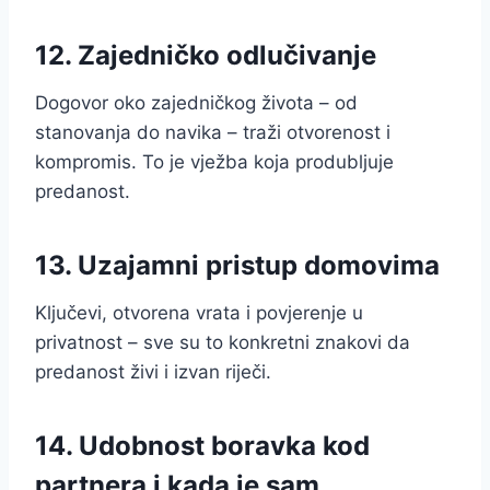
12. Zajedničko odlučivanje
Dogovor oko zajedničkog života – od
stanovanja do navika – traži otvorenost i
kompromis. To je vježba koja produbljuje
predanost.
13. Uzajamni pristup domovima
Ključevi, otvorena vrata i povjerenje u
privatnost – sve su to konkretni znakovi da
predanost živi i izvan riječi.
14. Udobnost boravka kod
partnera i kada je sam