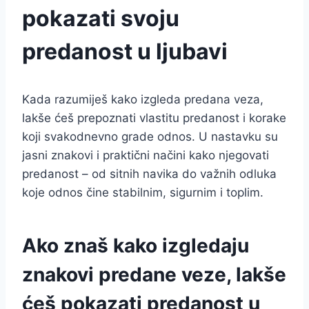
pokazati svoju
predanost u ljubavi
Kada razumiješ kako izgleda predana veza,
lakše ćeš prepoznati vlastitu predanost i korake
koji svakodnevno grade odnos. U nastavku su
jasni znakovi i praktični načini kako njegovati
predanost – od sitnih navika do važnih odluka
koje odnos čine stabilnim, sigurnim i toplim.
Ako znaš kako izgledaju
znakovi predane veze, lakše
ćeš pokazati predanost u