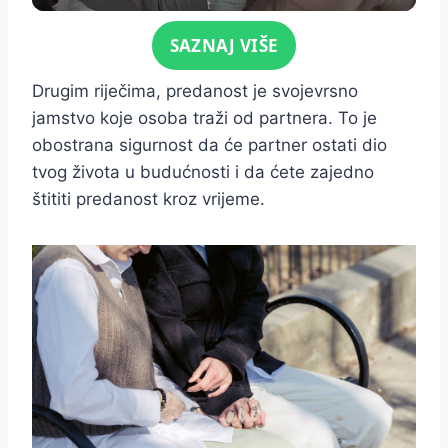
Click for sound
SAZNAJ VIŠE
Drugim riječima, predanost je svojevrsno
jamstvo koje osoba traži od partnera. To je
obostrana sigurnost da će partner ostati dio
tvog života u budućnosti i da ćete zajedno
štititi predanost kroz vrijeme.