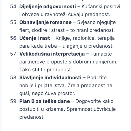
Dijeljenje odgovornosti
– Kućanski poslovi
i obveze u ravnoteži čuvaju predanost.
Obnavljanje romanse
– Svjesno njegujte
flert, dodire i strast – to hrani predanost.
Učenje i rast
– Knjige, radionice, terapija
para kada treba – ulaganje u predanost.
Velikodušna interpretacija
– Tumačite
partnerove propuste s dobrom namjerom.
Tako štitite predanost.
Slavljenje individualnosti
– Podržite
hobije i prijateljstva. Zrela predanost ne
guši, nego čuva prostor.
Plan B za teške dane
– Dogovorite kako
postupiti u krizama. Spremnost učvršćuje
predanost.