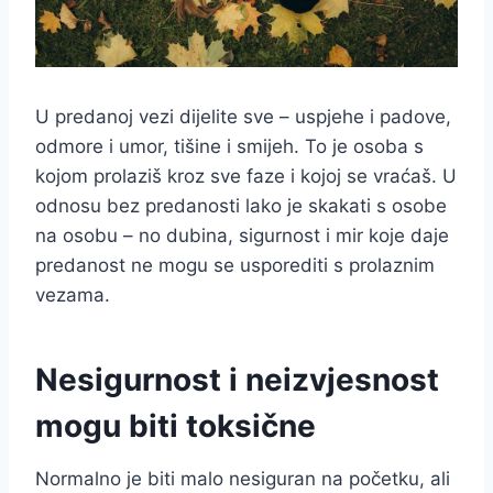
U predanoj vezi dijelite sve – uspjehe i padove,
odmore i umor, tišine i smijeh. To je osoba s
kojom prolaziš kroz sve faze i kojoj se vraćaš. U
odnosu bez predanosti lako je skakati s osobe
na osobu – no dubina, sigurnost i mir koje daje
predanost ne mogu se usporediti s prolaznim
vezama.
Nesigurnost i neizvjesnost
mogu biti toksične
Normalno je biti malo nesiguran na početku, ali