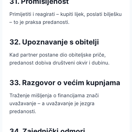
31. Promišljenost
Primijetiti i reagirati – kupiti lijek, poslati bilješku
– to je praksa predanosti.
32. Upoznavanje s obitelji
Kad partner postane dio obiteljske priče,
predanost dobiva društveni okvir i dubinu.
33. Razgovor o većim kupnjama
Traženje mišljenja o financijama znači
uvažavanje – a uvažavanje je jezgra
predanosti.
34. Zajednički odmori