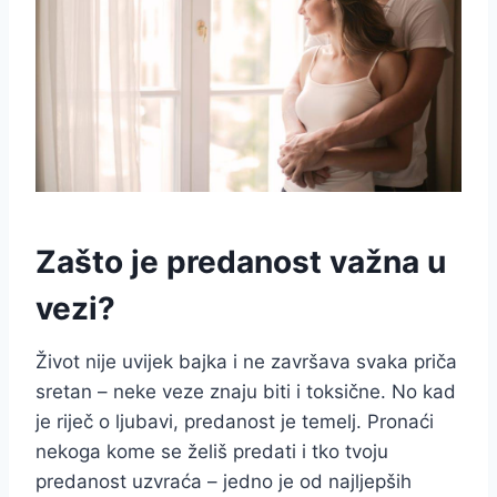
Zašto je predanost važna u
vezi?
Život nije uvijek bajka i ne završava svaka priča
sretan – neke veze znaju biti i toksične. No kad
je riječ o ljubavi, predanost je temelj. Pronaći
nekoga kome se želiš predati i tko tvoju
predanost uzvraća – jedno je od najljepših