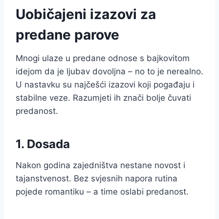
Uobičajeni izazovi za
predane parove
Mnogi ulaze u predane odnose s bajkovitom
idejom da je ljubav dovoljna – no to je nerealno.
U nastavku su najčešći izazovi koji pogađaju i
stabilne veze. Razumjeti ih znači bolje čuvati
predanost.
1. Dosada
Nakon godina zajedništva nestane novost i
tajanstvenost. Bez svjesnih napora rutina
pojede romantiku – a time oslabi predanost.