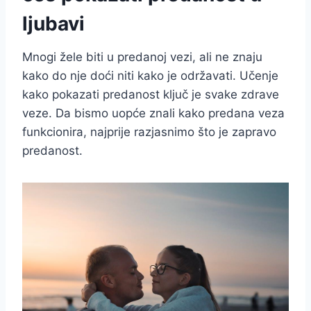
ljubavi
Mnogi žele biti u predanoj vezi, ali ne znaju
kako do nje doći niti kako je održavati. Učenje
kako pokazati predanost ključ je svake zdrave
veze. Da bismo uopće znali kako predana veza
funkcionira, najprije razjasnimo što je zapravo
predanost.