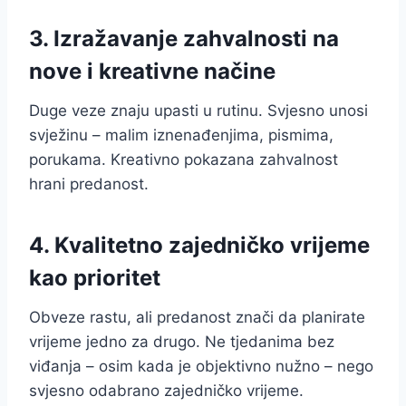
3. Izražavanje zahvalnosti na
nove i kreativne načine
Duge veze znaju upasti u rutinu. Svjesno unosi
svježinu – malim iznenađenjima, pismima,
porukama. Kreativno pokazana zahvalnost
hrani predanost.
4. Kvalitetno zajedničko vrijeme
kao prioritet
Obveze rastu, ali predanost znači da planirate
vrijeme jedno za drugo. Ne tjedanima bez
viđanja – osim kada je objektivno nužno – nego
svjesno odabrano zajedničko vrijeme.