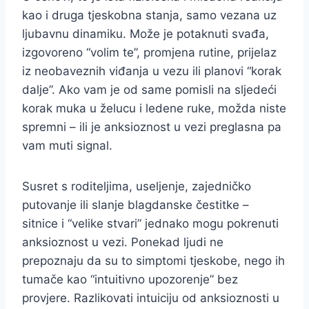
kao i druga tjeskobna stanja, samo vezana uz
ljubavnu dinamiku. Može je potaknuti svađa,
izgovoreno “volim te”, promjena rutine, prijelaz
iz neobaveznih viđanja u vezu ili planovi “korak
dalje”. Ako vam je od same pomisli na sljedeći
korak muka u želucu i ledene ruke, možda niste
spremni – ili je anksioznost u vezi preglasna pa
vam muti signal.
Susret s roditeljima, useljenje, zajedničko
putovanje ili slanje blagdanske čestitke –
sitnice i “velike stvari” jednako mogu pokrenuti
anksioznost u vezi. Ponekad ljudi ne
prepoznaju da su to simptomi tjeskobe, nego ih
tumače kao “intuitivno upozorenje” bez
provjere. Razlikovati intuiciju od anksioznosti u