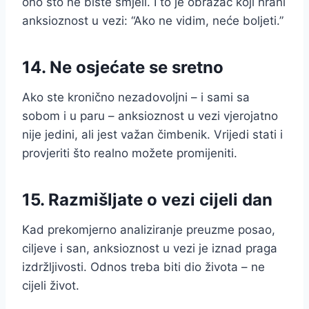
ono što ne biste smjeli. I to je obrazac koji hrani
anksioznost u vezi: “Ako ne vidim, neće boljeti.”
14. Ne osjećate se sretno
Ako ste kronično nezadovoljni – i sami sa
sobom i u paru – anksioznost u vezi vjerojatno
nije jedini, ali jest važan čimbenik. Vrijedi stati i
provjeriti što realno možete promijeniti.
15. Razmišljate o vezi cijeli dan
Kad prekomjerno analiziranje preuzme posao,
ciljeve i san, anksioznost u vezi je iznad praga
izdržljivosti. Odnos treba biti dio života – ne
cijeli život.