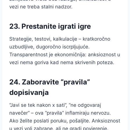
vezi ne treba stalni nadzor.
23. Prestanite igrati igre
Strategije, testovi, kalkulacije – kratkoročno
uzbudljive, dugoročno iscrpljujuće.
Transparentnost je ekonomičnija: anksioznost u
vezi nema goriva kad nema skrivenih poteza.
24. Zaboravite “pravila”
dopisivanja
“Javi se tek nakon x sati”, “ne odgovaraj
navečer” – ova “pravila” inflamiraju nervozu.
Ako želite poslati poruku, pošaljite. Anksioznost
u vezi voli zabrane, ali ne gradi povjerenje.