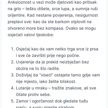
Anksioznost u vezi može djelovati kao pritisak
na grlo – teško dišete, srce lupa, a sumnja ruši
orijentire. Kad nestane povjerenja, nesigurnost
preplavi sve: kao da ste barkom otplovili na
otvoreno more bez kompasa. Ovako se mogu
osjećati valovi tjeskobe:
Osjećaj kao da vam netko trga srce iz prsa
i sve će završiti prije nego počne.
Uvjerenje da je prekid neizbježan bez
obzira na to što radite.
Doživljaj da “viseći” ostajete tamo gdje vam
nije mjesto, iako želite bliskost.
Lutanje u mraku – tražite znakove, ali sve
čitate protiv sebe.
Zamor i ogorčenost dok gledate tuđu
sreću, a svoju mjerite strahom.