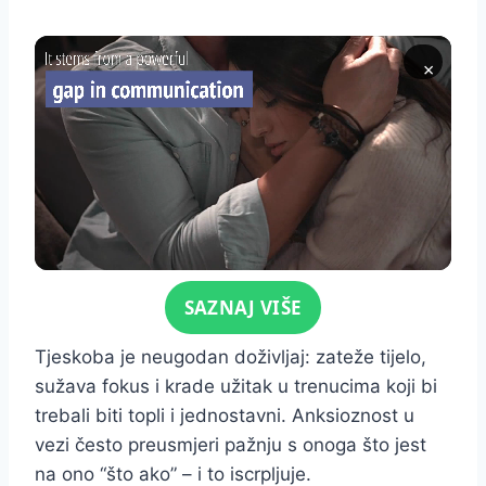
×
Click for sound
SAZNAJ VIŠE
Tjeskoba je neugodan doživljaj: zateže tijelo,
sužava fokus i krade užitak u trenucima koji bi
trebali biti topli i jednostavni. Anksioznost u
vezi često preusmjeri pažnju s onoga što jest
na ono “što ako” – i to iscrpljuje.