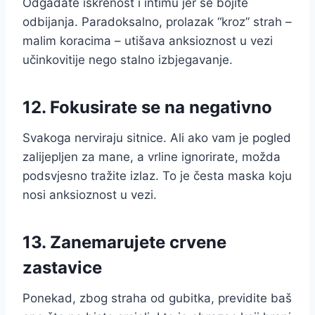
Odgađate iskrenost i intimu jer se bojite
odbijanja. Paradoksalno, prolazak “kroz” strah –
malim koracima – utišava anksioznost u vezi
učinkovitije nego stalno izbjegavanje.
12. Fokusirate se na negativno
Svakoga nerviraju sitnice. Ali ako vam je pogled
zalijepljen za mane, a vrline ignorirate, možda
podsvjesno tražite izlaz. To je česta maska koju
nosi anksioznost u vezi.
13. Zanemarujete crvene
zastavice
Ponekad, zbog straha od gubitka, previdite baš