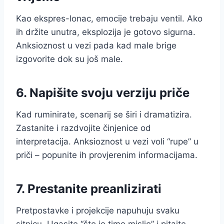
Kao ekspres-lonac, emocije trebaju ventil. Ako
ih držite unutra, eksplozija je gotovo sigurna.
Anksioznost u vezi pada kad male brige
izgovorite dok su još male.
6. Napišite svoju verziju priče
Kad ruminirate, scenarij se širi i dramatizira.
Zastanite i razdvojite činjenice od
interpretacija. Anksioznost u vezi voli “rupe” u
priči – popunite ih provjerenim informacijama.
7. Prestanite preanlizirati
Pretpostavke i projekcije napuhuju svaku
sitnicu. Ugasite “što je time mislio” i pitajte.