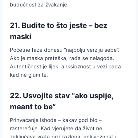
budućnost za žvakanje.
21. Budite to što jeste – bez
maski
Početne faze donesu “najbolju verziju sebe”.
Ako je maska preteška, rađa se nelagoda.
Autentičnost je lijek: anksioznost u vezi pada
kad ne glumite.
22. Usvojite stav “ako uspije,
meant to be”
Prihvaćanje ishoda – kakav god bio –
rasterećuje. Kad vjerujete da život ne
zaključava vrata bez razloga, anksioznost u