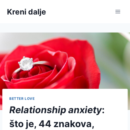
Skip
Kreni dalje
to
content
BETTER LOVE
Relationship anxiety
:
što je, 44 znakova,