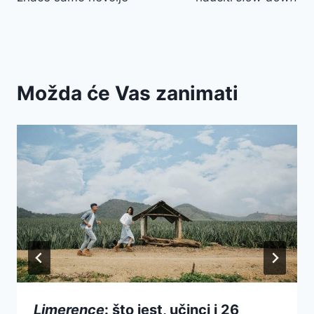
Možda će Vas zanimati
Limerence
: što jest, učinci i 26