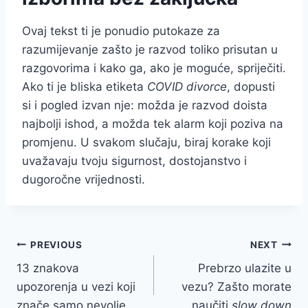
Ovaj tekst ti je ponudio putokaze za
razumijevanje zašto je razvod toliko prisutan u
razgovorima i kako ga, ako je moguće, spriječiti.
Ako ti je bliska etiketa
COVID divorce
, dopusti
si i pogled izvan nje: možda je razvod doista
najbolji ishod, a možda tek alarm koji poziva na
promjenu. U svakom slučaju, biraj korake koji
uvažavaju tvoju sigurnost, dostojanstvo i
dugoročne vrijednosti.
Post
PREVIOUS
NEXT
13 znakova
Prebrzo ulazite u
navigation
upozorenja u vezi koji
vezu? Zašto morate
znače samo nevolje
naučiti
slow down