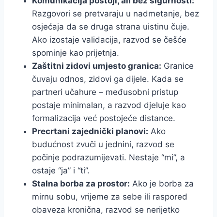
Komunikacija postoji, ali bez sigurnosti:
Razgovori se pretvaraju u nadmetanje, bez
osjećaja da se druga strana uistinu čuje.
Ako izostaje validacija, razvod se češće
spominje kao prijetnja.
Zaštitni zidovi umjesto granica:
Granice
čuvaju odnos, zidovi ga dijele. Kada se
partneri učahure – međusobni pristup
postaje minimalan, a razvod djeluje kao
formalizacija već postojeće distance.
Precrtani zajednički planovi:
Ako
budućnost zvuči u jednini, razvod se
počinje podrazumijevati. Nestaje “mi”, a
ostaje “ja” i “ti”.
Stalna borba za prostor:
Ako je borba za
mirnu sobu, vrijeme za sebe ili raspored
obaveza kronična, razvod se nerijetko