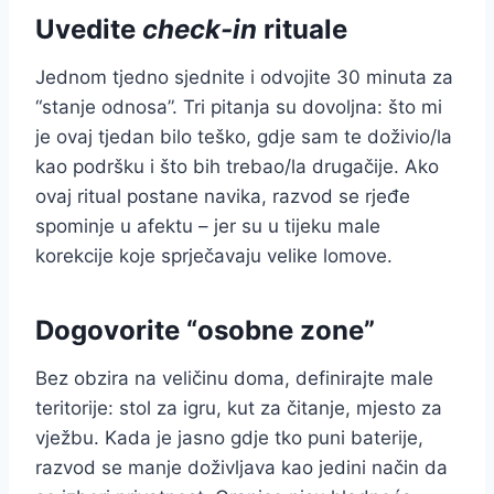
Uvedite
check-in
rituale
Jednom tjedno sjednite i odvojite 30 minuta za
“stanje odnosa”. Tri pitanja su dovoljna: što mi
je ovaj tjedan bilo teško, gdje sam te doživio/la
kao podršku i što bih trebao/la drugačije. Ako
ovaj ritual postane navika, razvod se rjeđe
spominje u afektu – jer su u tijeku male
korekcije koje sprječavaju velike lomove.
Dogovorite “osobne zone”
Bez obzira na veličinu doma, definirajte male
teritorije: stol za igru, kut za čitanje, mjesto za
vježbu. Kada je jasno gdje tko puni baterije,
razvod se manje doživljava kao jedini način da