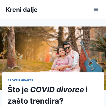
Skip
Kreni dalje
to
content
BROKEN HEARTS
Što je
COVID divorce
i
zašto trendira?