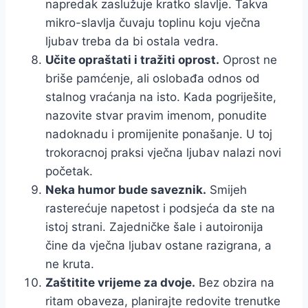
napredak zaslužuje kratko slavlje. Takva
mikro-slavlja čuvaju toplinu koju vječna
ljubav treba da bi ostala vedra.
Učite opraštati i tražiti oprost.
Oprost ne
briše pamćenje, ali oslobađa odnos od
stalnog vraćanja na isto. Kada pogriješite,
nazovite stvar pravim imenom, ponudite
nadoknadu i promijenite ponašanje. U toj
trokoracnoj praksi vječna ljubav nalazi novi
početak.
Neka humor bude saveznik.
Smijeh
rasterećuje napetost i podsjeća da ste na
istoj strani. Zajedničke šale i autoironija
čine da vječna ljubav ostane razigrana, a
ne kruta.
Zaštitite vrijeme za dvoje.
Bez obzira na
ritam obaveza, planirajte redovite trenutke