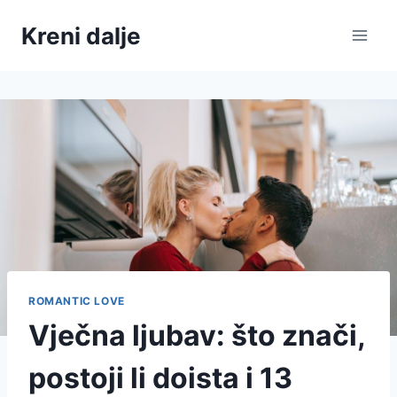
Skip
Kreni dalje
to
content
ROMANTIC LOVE
Vječna ljubav: što znači,
postoji li doista i 13