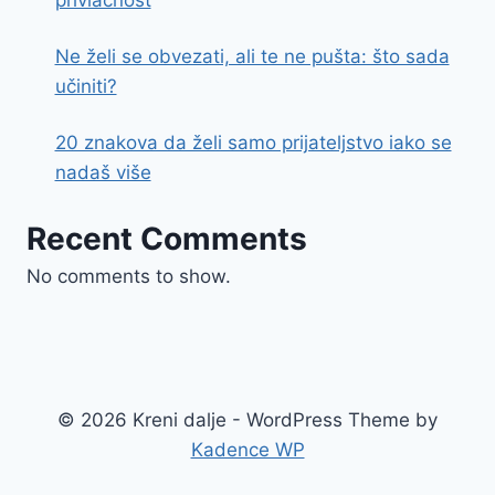
Ne želi se obvezati, ali te ne pušta: što sada
učiniti?
20 znakova da želi samo prijateljstvo iako se
nadaš više
Recent Comments
No comments to show.
© 2026 Kreni dalje - WordPress Theme by
Kadence WP