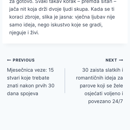
za gotovo. Svaki takav korak – premda sitan –
jača nit koja drži dvoje ljudi skupa. Kada se ti
koraci zbroje, slika je jasna: vječna ljubav nije
samo ideja, nego iskustvo koje se gradi,
njeguje i živi.
Post
PREVIOUS
NEXT
Mjesečnica veze: 15
30 zaista slatkih i
navigation
stvari koje trebate
romantičnih ideja za
znati nakon prvih 30
parove koji se žele
dana spojeva
osjećati voljeno i
povezano 24/7