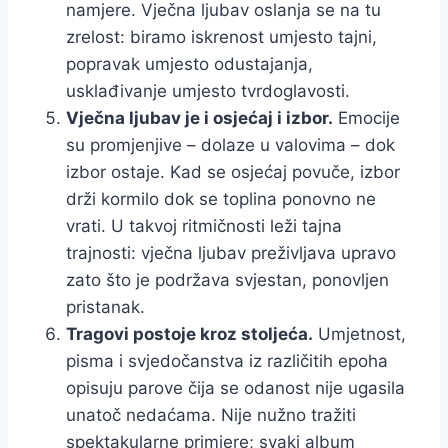
namjere. Vječna ljubav oslanja se na tu
zrelost: biramo iskrenost umjesto tajni,
popravak umjesto odustajanja,
usklađivanje umjesto tvrdoglavosti.
Vječna ljubav je i osjećaj i izbor.
Emocije
su promjenjive – dolaze u valovima – dok
izbor ostaje. Kad se osjećaj povuče, izbor
drži kormilo dok se toplina ponovno ne
vrati. U takvoj ritmičnosti leži tajna
trajnosti: vječna ljubav preživljava upravo
zato što je podržava svjestan, ponovljen
pristanak.
Tragovi postoje kroz stoljeća.
Umjetnost,
pisma i svjedočanstva iz različitih epoha
opisuju parove čija se odanost nije ugasila
unatoč nedaćama. Nije nužno tražiti
spektakularne primjere; svaki album