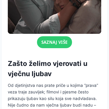
Click for sound
SAZNAJ VIŠE
Zašto želimo vjerovati u
vječnu ljubav
Od djetinjstva nas prate priče u kojima “prava”
veza traje zauvijek; filmovi i pjesme često
prikazuju ljubav kao silu koja sve nadvladava.
Nije čudno da nam vječna ljubav budi nadu –