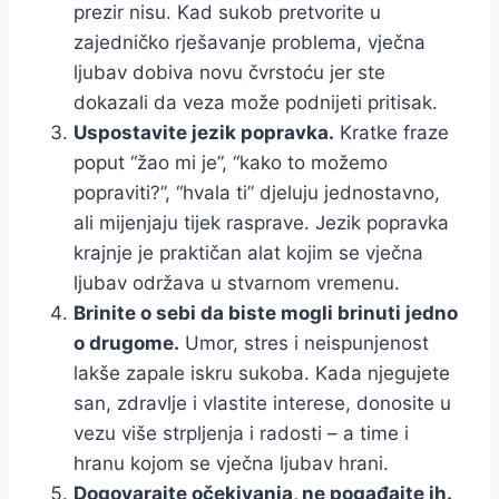
prezir nisu. Kad sukob pretvorite u
zajedničko rješavanje problema, vječna
ljubav dobiva novu čvrstoću jer ste
dokazali da veza može podnijeti pritisak.
Uspostavite jezik popravka.
Kratke fraze
poput “žao mi je”, “kako to možemo
popraviti?”, “hvala ti” djeluju jednostavno,
ali mijenjaju tijek rasprave. Jezik popravka
krajnje je praktičan alat kojim se vječna
ljubav održava u stvarnom vremenu.
Brinite o sebi da biste mogli brinuti jedno
o drugome.
Umor, stres i neispunjenost
lakše zapale iskru sukoba. Kada njegujete
san, zdravlje i vlastite interese, donosite u
vezu više strpljenja i radosti – a time i
hranu kojom se vječna ljubav hrani.
Dogovarajte očekivanja, ne pogađajte ih.