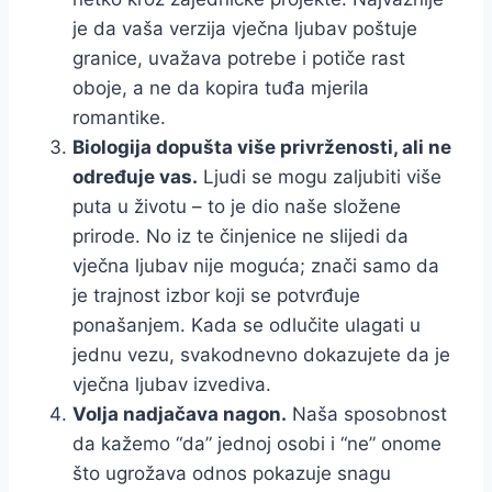
je da vaša verzija vječna ljubav poštuje
granice, uvažava potrebe i potiče rast
oboje, a ne da kopira tuđa mjerila
romantike.
Biologija dopušta više privrženosti, ali ne
određuje vas.
Ljudi se mogu zaljubiti više
puta u životu – to je dio naše složene
prirode. No iz te činjenice ne slijedi da
vječna ljubav nije moguća; znači samo da
je trajnost izbor koji se potvrđuje
ponašanjem. Kada se odlučite ulagati u
jednu vezu, svakodnevno dokazujete da je
vječna ljubav izvediva.
Volja nadjačava nagon.
Naša sposobnost
da kažemo “da” jednoj osobi i “ne” onome
što ugrožava odnos pokazuje snagu