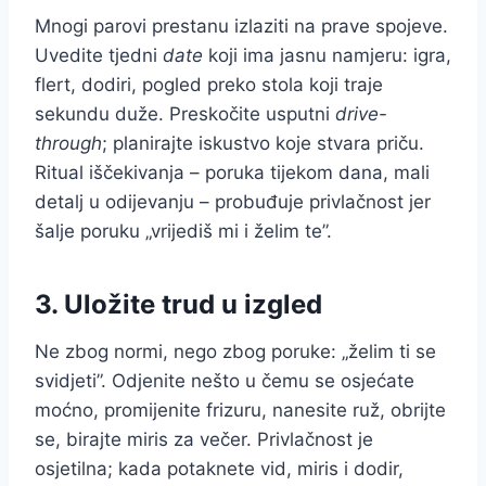
Mnogi parovi prestanu izlaziti na prave spojeve.
Uvedite tjedni
date
koji ima jasnu namjeru: igra,
flert, dodiri, pogled preko stola koji traje
sekundu duže. Preskočite usputni
drive-
through
; planirajte iskustvo koje stvara priču.
Ritual iščekivanja – poruka tijekom dana, mali
detalj u odijevanju – probuđuje privlačnost jer
šalje poruku „vrijediš mi i želim te”.
3. Uložite trud u izgled
Ne zbog normi, nego zbog poruke: „želim ti se
svidjeti”. Odjenite nešto u čemu se osjećate
moćno, promijenite frizuru, nanesite ruž, obrijte
se, birajte miris za večer. Privlačnost je
osjetilna; kada potaknete vid, miris i dodir,