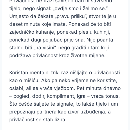
Privlačnost ne traži savršen dan ni savršeno
tijelo, nego signal: „ovdje smo i želimo se.”
Umjesto da čekate „pravu priliku”, stvorite je u
deset minuta koje imate. Ponekad će to biti
zajedničko kuhanje, ponekad ples u kuhinji,
ponekad dugi poljubac prije sna. Nije poanta
stalno biti „na visini”, nego graditi ritam koji
podržava privlačnost kroz životne mijene.
Koristan mentalni trik: razmišljajte o privlačnosti
kao o mišiću. Ako ga neko vrijeme ne koristite,
oslabi, ali se vraća vježbom. Pet minuta dnevno
– pogled, dodir, kompliment, igra – vraća tonus.
Što češće šaljete te signale, to lakše tijelo i um
prepoznaju partnera kao izvor uzbuđenja, a
privlačnost se stabilizira.