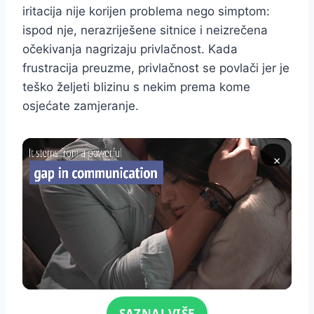
iritacija nije korijen problema nego simptom:
ispod nje, nerazriješene sitnice i neizrečena
očekivanja nagrizaju privlačnost. Kada
frustracija preuzme, privlačnost se povlači jer je
teško željeti blizinu s nekim prema kome
osjećate zamjeranje.
×
Click for sound
SAZNAJ VIŠE