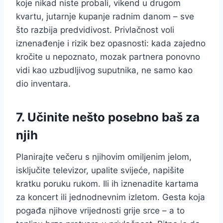
koje nikad niste probali, vikend u drugom
kvartu, jutarnje kupanje radnim danom – sve
što razbija predvidivost. Privlačnost voli
iznenađenje i rizik bez opasnosti: kada zajedno
kročite u nepoznato, mozak partnera ponovno
vidi kao uzbudljivog suputnika, ne samo kao
dio inventara.
7. Učinite nešto posebno baš za
njih
Planirajte večeru s njihovim omiljenim jelom,
isključite televizor, upalite svijeće, napišite
kratku poruku rukom. Ili ih iznenadite kartama
za koncert ili jednodnevnim izletom. Gesta koja
pogađa njihove vrijednosti grije srce – a to