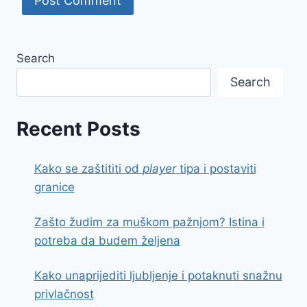
Search
Search
Recent Posts
Kako se zaštititi od
player
tipa i postaviti
granice
Zašto žudim za muškom pažnjom? Istina i
potreba da budem željena
Kako unaprijediti ljubljenje i potaknuti snažnu
privlačnost