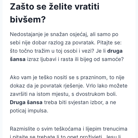
Zašto se želite vratiti
bivšem?
Nedostajanje je snažan osjećaj, ali samo po
sebi nije dobar razlog za povratak. Pitajte se:
što točno tražim u toj osobi i vezi? Je li
druga
šansa
izraz ljubavi i rasta ili bijeg od samoće?
Ako vam je teško nositi se s prazninom, to nije
dokaz da je povratak rješenje. Vrlo lako možete
završiti na istom mjestu, s dvostrukom boli.
Druga šansa
treba biti svjestan izbor, a ne
poticaj impulsa.
Razmislite o svim teškoćama i lijepim trenucima
i pitajte se trebate li to opet proživjeti. Jesu li