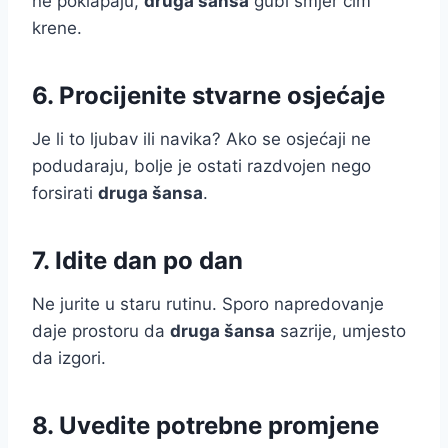
ne poklapaju,
druga šansa
gubi smjer čim
krene.
6. Procijenite stvarne osjećaje
Je li to ljubav ili navika? Ako se osjećaji ne
podudaraju, bolje je ostati razdvojen nego
forsirati
druga šansa
.
7. Idite dan po dan
Ne jurite u staru rutinu. Sporo napredovanje
daje prostoru da
druga šansa
sazrije, umjesto
da izgori.
8. Uvedite potrebne promjene