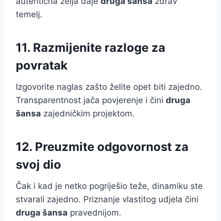
autentična želja daje
druga šansa
zdrav
temelj.
11. Razmijenite razloge za
povratak
Izgovorite naglas zašto želite opet biti zajedno.
Transparentnost jača povjerenje i čini
druga
šansa
zajedničkim projektom.
12. Preuzmite odgovornost za
svoj dio
Čak i kad je netko pogriješio teže, dinamiku ste
stvarali zajedno. Priznanje vlastitog udjela čini
druga šansa
pravednijom.