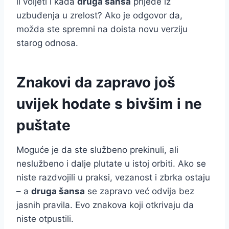
li voljeti i kada
druga šansa
prijeđe iz
uzbuđenja u zrelost? Ako je odgovor da,
možda ste spremni na doista novu verziju
starog odnosa.
Znakovi da zapravo još
uvijek hodate s bivšim i ne
puštate
Moguće je da ste službeno prekinuli, ali
neslužbeno i dalje plutate u istoj orbiti. Ako se
niste razdvojili u praksi, vezanost i zbrka ostaju
– a
druga šansa
se zapravo već odvija bez
jasnih pravila. Evo znakova koji otkrivaju da
niste otpustili.