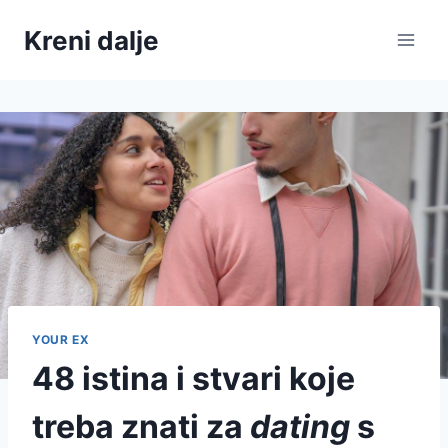
Skip
Kreni dalje
to
content
YOUR EX
48 istina i stvari koje
treba znati za
dating
s