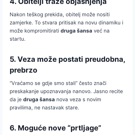
4. Obitelji traže objašnjenja
Nakon teškog prekida, obitelj može nositi
zamjerke. To stvara pritisak na novu dinamiku i
može kompromitirati
druga šansa
već na
startu.
5. Veza može postati preudobna,
prebrzo
“Vraćamo se gdje smo stali” često znači
preskakanje upoznavanja nanovo. Jasno recite
da je
druga šansa
nova veza s novim
pravilima, ne nastavak stare.
6. Moguće nove “prtljage”