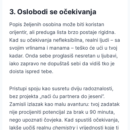
3. Oslobodi se očekivanja
Popis željenih osobina može biti koristan
orijentir, ali preduga lista brzo postaje rigidna.
Kad su očekivanja nefleksibilna, realni ljudi – sa
svojim vrlinama i manama – teško će ući u tvoj
kadar. Onda sebe proglasiš nesretan u ljubavi,
iako zapravo ne dopuštaš sebi da vidiš tko je
doista ispred tebe.
Pristupi spoju kao susretu dviju radoznalosti,
bez projekta „naći ću partnera do jeseni”.
Zamisli izlazak kao malu avanturu: tvoj zadatak
nije procijeniti potencijal za brak u 90 minuta,
nego upoznati čovjeka. Kad spustiš očekivanja,
lakše uočiš realnu
chemistry
i vrijednosti koje ti