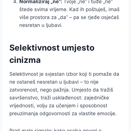
Normaliziraj „ne”:
Tvoje „ne” i tuđe „ne”
štede svima vrijeme. Kad ih poštuješ, imaš
više prostora za „da” – pa se rjeđe osjećaš
nesretan u ljubavi.
Selektivnost umjesto
cinizma
Selektivnost je svjestan izbor koji ti pomaže da
ne ostaneš nesretan u ljubavi – to nije
zatvorenost, nego pažnja. Umjesto da tražiš
savršenstvo, traži usklađenost: zajedničke
vrijednosti, volju za učenjem i sposobnost
preuzimanja odgovornosti za vlastite emocije.
Prati male signale: kako osoba govori o