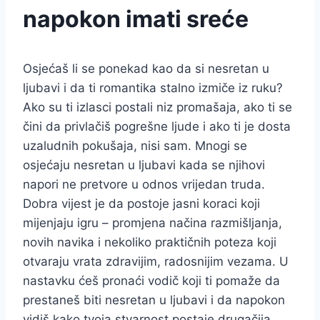
napokon imati sreće
Osjećaš li se ponekad kao da si nesretan u
ljubavi i da ti romantika stalno izmiče iz ruku?
Ako su ti izlasci postali niz promašaja, ako ti se
čini da privlačiš pogrešne ljude i ako ti je dosta
uzaludnih pokušaja, nisi sam. Mnogi se
osjećaju nesretan u ljubavi kada se njihovi
napori ne pretvore u odnos vrijedan truda.
Dobra vijest je da postoje jasni koraci koji
mijenjaju igru – promjena načina razmišljanja,
novih navika i nekoliko praktičnih poteza koji
otvaraju vrata zdravijim, radosnijim vezama. U
nastavku ćeš pronaći vodič koji ti pomaže da
prestaneš biti nesretan u ljubavi i da napokon
vidiš kako tvoja stvarnost postaje drugačija.