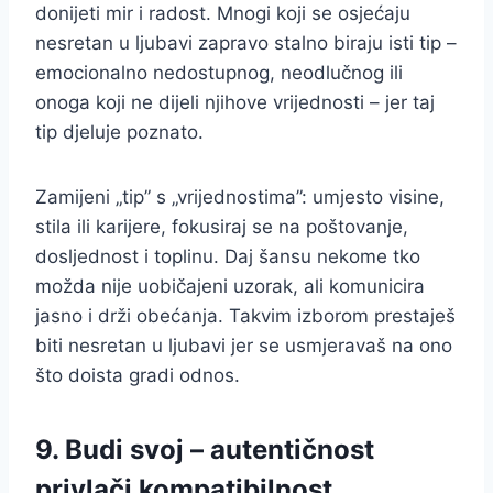
donijeti mir i radost. Mnogi koji se osjećaju
nesretan u ljubavi zapravo stalno biraju isti tip –
emocionalno nedostupnog, neodlučnog ili
onoga koji ne dijeli njihove vrijednosti – jer taj
tip djeluje poznato.
Zamijeni „tip” s „vrijednostima”: umjesto visine,
stila ili karijere, fokusiraj se na poštovanje,
dosljednost i toplinu. Daj šansu nekome tko
možda nije uobičajeni uzorak, ali komunicira
jasno i drži obećanja. Takvim izborom prestaješ
biti nesretan u ljubavi jer se usmjeravaš na ono
što doista gradi odnos.
9. Budi svoj – autentičnost
privlači kompatibilnost