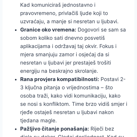
Kad komuniciraš jednostavno i
pravovremeno, privlačiš ljude koji to
uzvraćaju, a manje si nesretan u ljubavi.
Granice oko vremena:
Dogovori se sam sa
sobom koliko sati dnevno posvetiš
aplikacijama i održavaj taj okvir. Fokus i
mjera smanjuju zamor i osjećaj da si
nesretan u ljubavi jer prestaješ trošiti
energiju na beskrajno skrolanje.
Rana provjera kompatibilnosti:
Postavi 2-
3 ključna pitanja o vrijednostima – što
osoba traži, kako vidi komunikaciju, kako
se nosi s konfliktom. Time brzo vidiš smjer i
rjeđe ostaješ nesretan u ljubavi nakon
tjedana magle.
Pažljivo čitanje ponašanja:
Riječi bez
djela su dekor. Gledaj dosljednost. Kad su