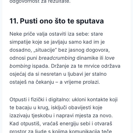
odgovornost za rezultate.
11. Pusti ono što te sputava
Neke priče valja ostaviti iza sebe: stare
simpatije koje se javljaju samo kad im je
dosadno, „situacije” bez jasnog dogovora,
odnosi puni
breadcrumbing
dinamike ili
love
bombing
ispada. Držanje za te mrvice održava
osjećaj da si nesretan u ljubavi jer stalno
ostaješ na čekanju – a vrijeme prolazi.
Otpusti i fizički i digitalno: ukloni kontakte koji
te bacaju u krug, isključi obavijesti koje
izazivaju tjeskobu i napravi mjesta za novo.
Kad otpustiš, vraćaš energiju sebi i otvaraš
prostor za ljude s kojima komunikacija teče