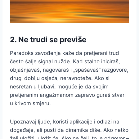
2. Ne trudi se previše
Paradoks zavođenja kaže da pretjerani trud
često šalje signal nužde. Kad stalno iniciraš,
objašnjavaš, nagovaraš i „spašavaš” razgovore,
drugi dobiju osjećaj neravnoteže. Ako si
nesretan u ljubavi, moguće je da svojim
pretjeranim angažmanom zapravo guraš stvari
u krivom smjeru.
Upoznavaj ljude, koristi aplikacije i odlazi na
događaje, ali pusti da dinamika diše. Ako netko
želi uložiti, uložit će. Ako ne želi, to je odgovor –