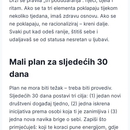
Drži se pravila „tri podudaranja”: riječi, djela i
ritam. Ako se ta tri elementa poklapaju tijekom
nekoliko tjedana, imaš zdravu osnovu. Ako se
ne poklapaju, ne racionaliziraj – kreni dalje.
Svaki put kad odeš ranije, štitiš sebe i
udaljavaš se od statusa nesretan u ljubavi.
Mali plan za sljedećih 30
dana
Plan ne mora biti težak – treba biti provediv.
Sljedećih 30 dana postavi tri cilja: (1) jedan novi
društveni događaj tjedno, (2) jedna iskrena
inicijativa prema osobi koja ti je zanimljiva i (3)
jedna nova navika brige o sebi. Zapiši što
primjećuješ: koji te koraci pune energijom, gdje