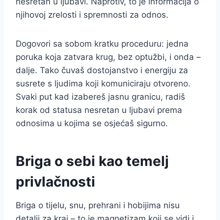
nesretan u ljubavi. Naprotiv, to je informacija o
njihovoj zrelosti i spremnosti za odnos.
Dogovori sa sobom kratku proceduru: jedna
poruka koja zatvara krug, bez optužbi, i onda –
dalje. Tako čuvaš dostojanstvo i energiju za
susrete s ljudima koji komuniciraju otvoreno.
Svaki put kad izabereš jasnu granicu, radiš
korak od statusa nesretan u ljubavi prema
odnosima u kojima se osjećaš sigurno.
Briga o sebi kao temelj
privlačnosti
Briga o tijelu, snu, prehrani i hobijima nisu
detalji za kraj – to je magnetizam koji se vidi i