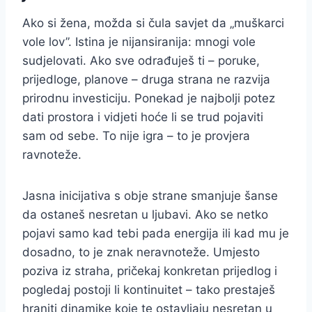
Ako si žena, možda si čula savjet da „muškarci
vole lov”. Istina je nijansiranija: mnogi vole
sudjelovati. Ako sve odrađuješ ti – poruke,
prijedloge, planove – druga strana ne razvija
prirodnu investiciju. Ponekad je najbolji potez
dati prostora i vidjeti hoće li se trud pojaviti
sam od sebe. To nije igra – to je provjera
ravnoteže.
Jasna inicijativa s obje strane smanjuje šanse
da ostaneš nesretan u ljubavi. Ako se netko
pojavi samo kad tebi pada energija ili kad mu je
dosadno, to je znak neravnoteže. Umjesto
poziva iz straha, pričekaj konkretan prijedlog i
pogledaj postoji li kontinuitet – tako prestaješ
hraniti dinamike koje te ostavljaju nesretan u