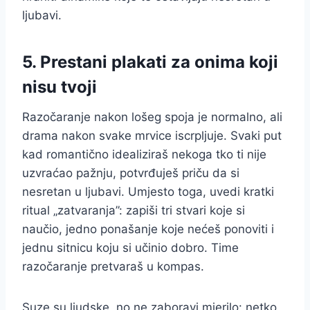
ljubavi.
5. Prestani plakati za onima koji
nisu tvoji
Razočaranje nakon lošeg spoja je normalno, ali
drama nakon svake mrvice iscrpljuje. Svaki put
kad romantično idealiziraš nekoga tko ti nije
uzvraćao pažnju, potvrđuješ priču da si
nesretan u ljubavi. Umjesto toga, uvedi kratki
ritual „zatvaranja”: zapiši tri stvari koje si
naučio, jedno ponašanje koje nećeš ponoviti i
jednu sitnicu koju si učinio dobro. Time
razočaranje pretvaraš u kompas.
Suze su ljudske, no ne zaboravi mjerilo: netko